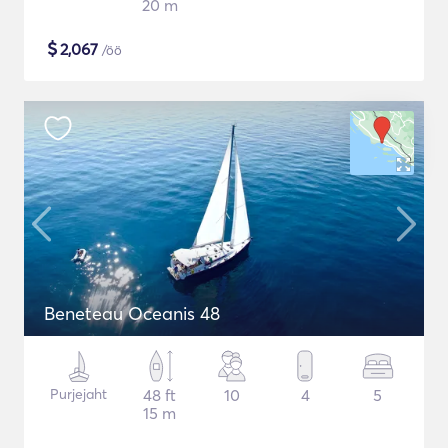
20 m
$
2,067
/öö
Beneteau Oceanis 48
Purjejaht
48 ft
10
4
5
15 m