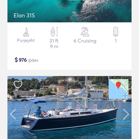
Elan 31S
Purjejaht
31 ft
6 Cruising
1
9 m
$
976
/päev