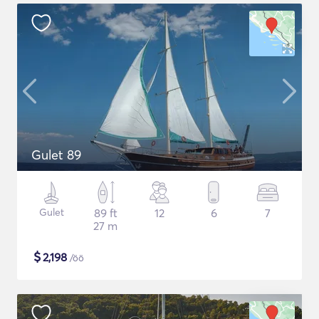
Gulet 89
Gulet
89 ft
12
6
7
27 m
$
2,198
/öö