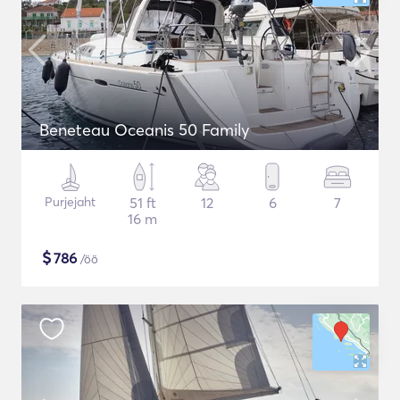
Beneteau Oceanis 50 Family
Purjejaht
51 ft
12
6
7
16 m
$
786
/öö