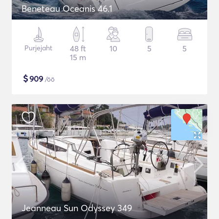
Beneteau Oceanis 46.1
Purjejaht
48 ft
10
5
5
15 m
$
909
/öö
Jeanneau Sun Odyssey 349