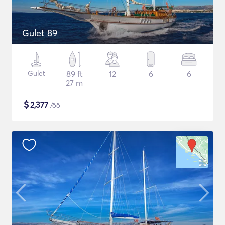
Gulet 89
Gulet
89 ft
12
6
6
27 m
$
2,377
/öö