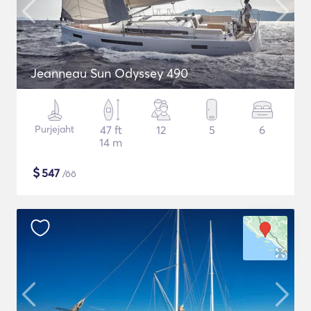
Jeanneau Sun Odyssey 490
Purjejaht
47 ft
12
5
6
14 m
$
547
/öö