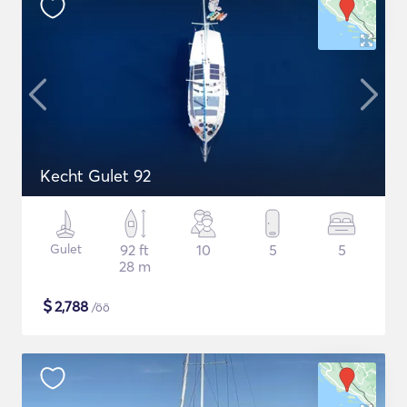
Kecht Gulet 92
Gulet
92 ft
10
5
5
28 m
$
2,788
/öö