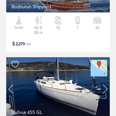
Bozburun Shipyard
Gulet
92 ft
15
7
10
28 m
$
2,279
/öö
Dufour 455 GL