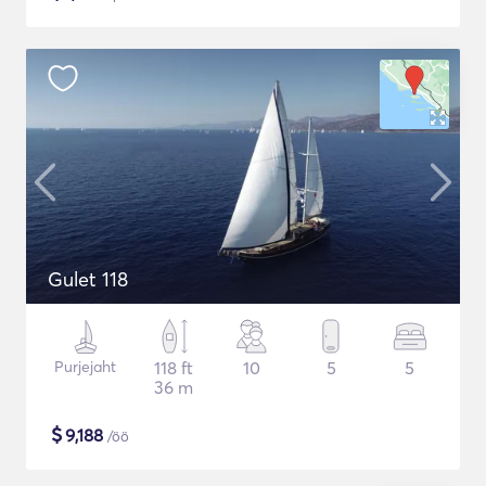
Gulet 118
Purjejaht
118 ft
10
5
5
36 m
$
9,188
/öö