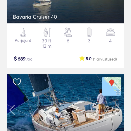
Bavaria Cruiser 40
Purjejaht
39 ft
6
3
4
12 m
$
689
5.0
/öö
(1
arvustused
)