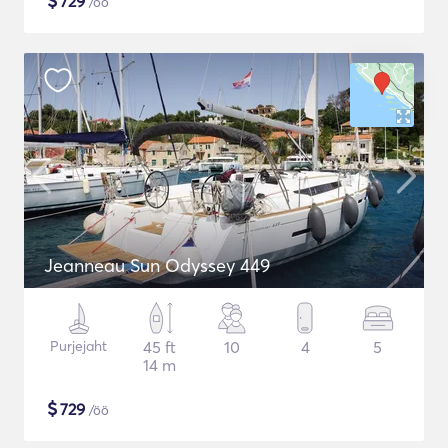
$
729
/öö
Jeanneau Sun Odyssey 449
Purjejaht
45 ft
10
4
5
14 m
$
729
/öö