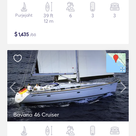
Purjejaht
39 ft
6
3
3
12 m
$
1,435
/öö
Bavaria 46 Cruiser