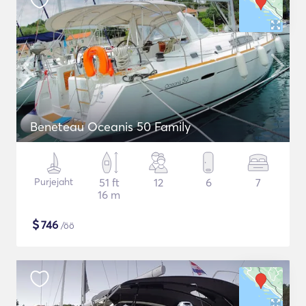
Beneteau Oceanis 50 Family
Purjejaht
51 ft
12
6
7
16 m
$
746
/öö