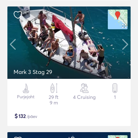
Mark 3 Stag 29
Purjejaht
29 ft
4 Cruising
1
9 m
$
132
/päev