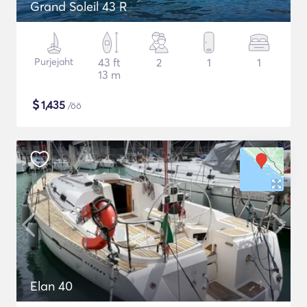
Grand Soleil 43 R
Purjejaht
43 ft
2
1
1
13 m
$
1,435
/öö
Elan 40