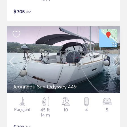
$
705
/öö
Jeanneau Sun Odyssey 449
Purjejaht
45 ft
10
4
5
14 m