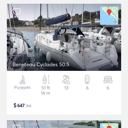
Beneteau Cyclades 50.5
Purjejaht
51 ft
13
6
6
16 m
$
647
/öö