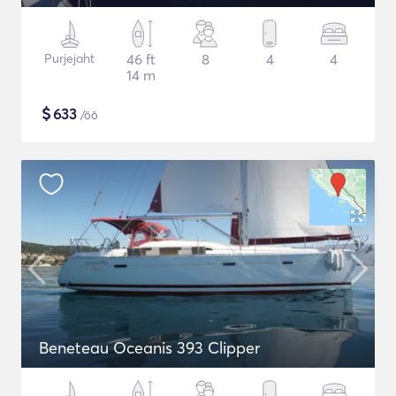
Purjejaht
46 ft
8
4
4
14 m
$
633
/öö
Beneteau Oceanis 393 Clipper