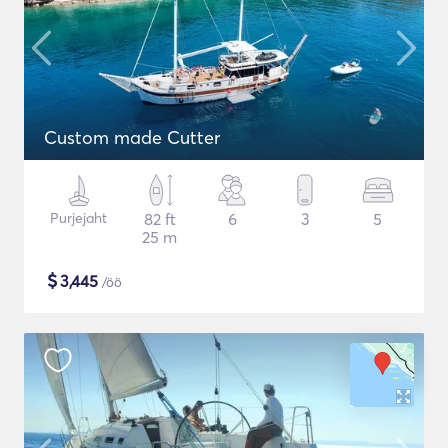
Custom made Cutter
Purjejaht
82 ft
6
3
5
25 m
$
3,445
/öö