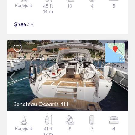
Purjejaht
45 ft
10
4
5
14 m
$
786
/öö
Beneteau Oceanis 41.1
Purjejaht
41 ft
8
3
4
12 m