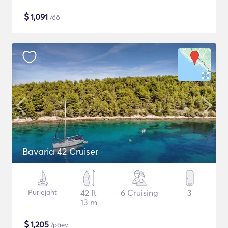
$
1,091
/öö
Bavaria 42 Cruiser
Purjejaht
42 ft
6 Cruising
3
13 m
$
1,205
/päev