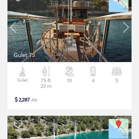
Gulet 75
Gulet
75 ft
10
4
5
23 m
$
2,287
/öö