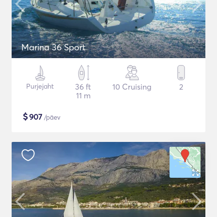
Marina 36 Sport
Purjejaht
36 ft
10 Cruising
2
11 m
$
907
/päev