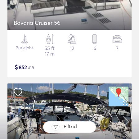
Bavaria Cruiser 56
Purjejaht
55 ft
12
6
7
17 m
$
852
/öö
Filtrid