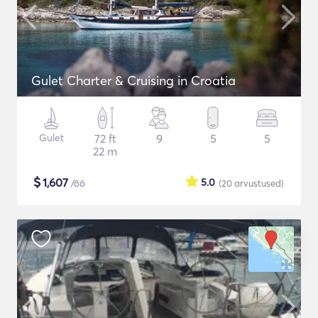
Gulet Charter & Cruising in Croatia
Gulet
72 ft
9
5
5
22 m
$
1,607
5.0
/öö
(20
arvustused
)