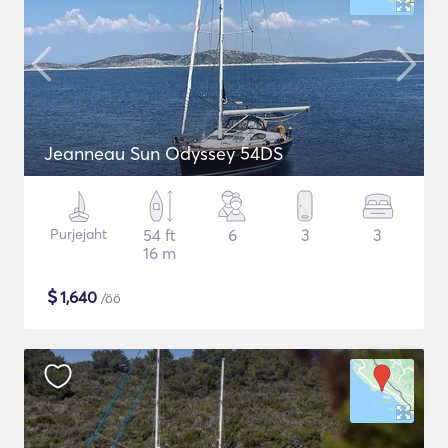
Jeanneau Sun Odyssey 54DS
Purjejaht
54 ft
6
3
3
16 m
$
1,640
/öö