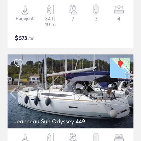
Purjejaht
34 ft
7
3
4
10 m
$
573
/öö
Jeanneau Sun Odyssey 449