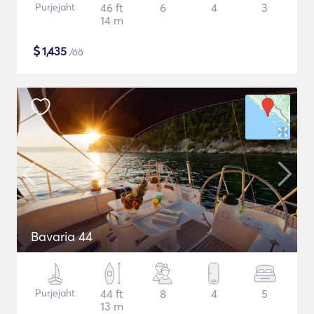
Purjejaht
46 ft
6
4
3
14 m
$
1,435
/öö
Bavaria 44
Purjejaht
44 ft
8
4
5
13 m