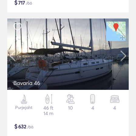
$
717
/öö
Bavaria 46
Purjejaht
46 ft
10
4
4
14 m
$
632
/öö