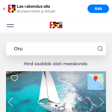
Lae rakendus alla
×
AVA
Broneeri kiirelt ja lihtsalt
Otsi
Hind sisaldab alati meeskonda.