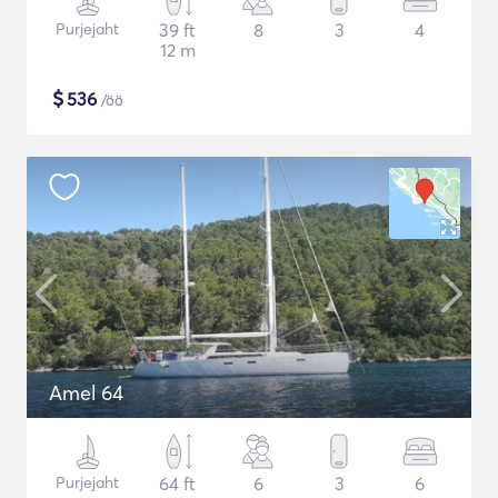
Purjejaht
39 ft
8
3
4
12 m
$
536
/öö
Amel 64
Purjejaht
64 ft
6
3
6