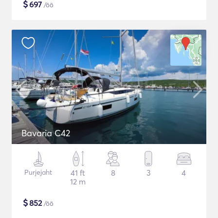
$
697
/öö
Bavaria C42
Purjejaht
41 ft
8
3
4
12 m
$
852
/öö