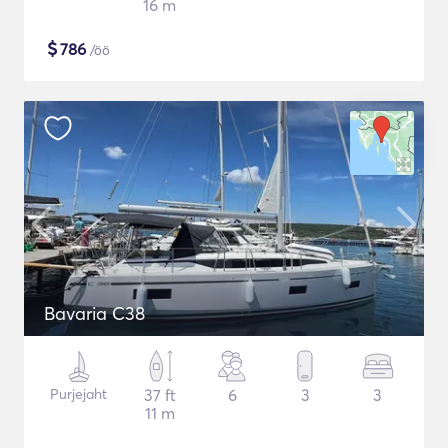
16 m
$
786
/öö
Bavaria C38
Purjejaht
37 ft
6
3
3
11 m