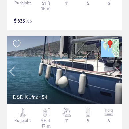
Purjejaht
51 ft
11
5
6
16 m
$
335
/öö
D&D Kufner 54
Purjejaht
56 ft
11
5
6
17 m