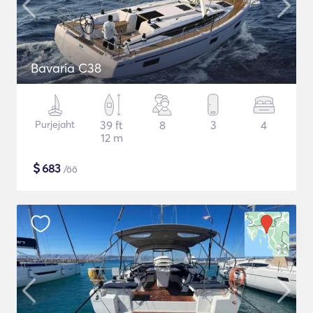
Bavaria C38
Purjejaht
39 ft
8
3
4
12 m
$
683
/öö