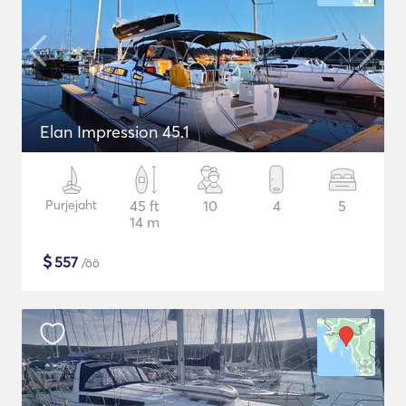
Elan Impression 45.1
Purjejaht
45 ft
10
4
5
14 m
$
557
/öö