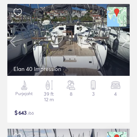
Elan 40 Impression
Purjejaht
39 ft
8
3
4
12 m
$
643
/öö