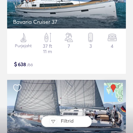
Bavaria Cruiser 37
Purjejaht
37 ft
7
3
4
11 m
$
638
/öö
Filtrid