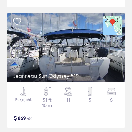
Jeanneau Sun Odyssey 519
Purjejaht
51 ft
11
5
6
16 m
$
869
/öö