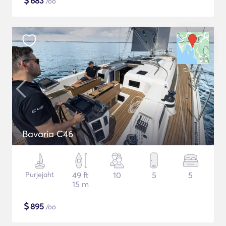
$
683
/öö
Bavaria C46
Purjejaht
49 ft
10
5
5
15 m
$
895
/öö