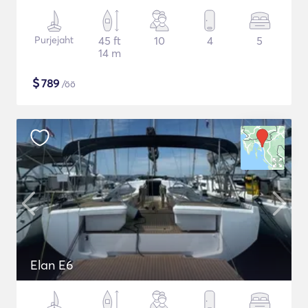
Purjejaht
45 ft
10
4
5
14 m
$
789
/öö
Elan E6