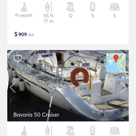
Purjejaht
55 ft
12
5
5
17 m
$
909
/öö
Bavaria 50 Cruiser