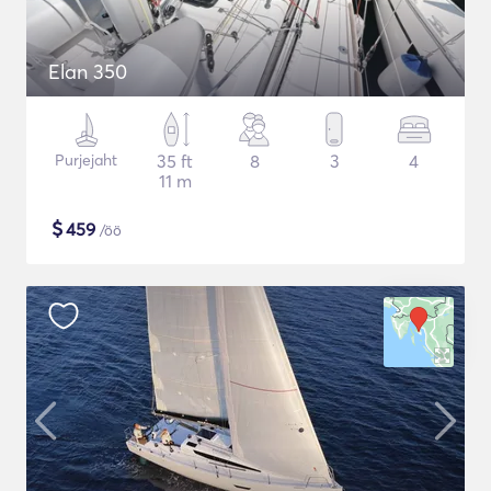
Elan 350
Purjejaht
35 ft
8
3
4
11 m
$
459
/öö