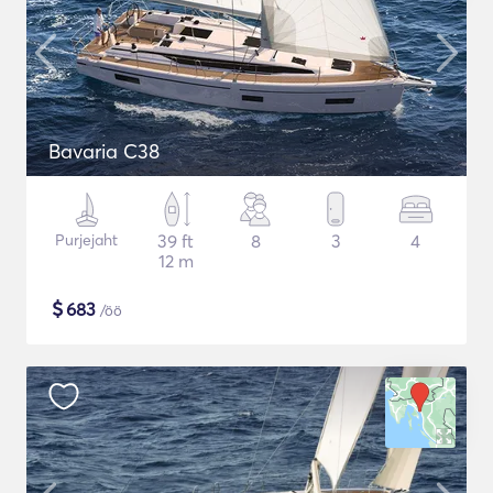
Bavaria C38
Purjejaht
39 ft
8
3
4
12 m
$
683
/öö