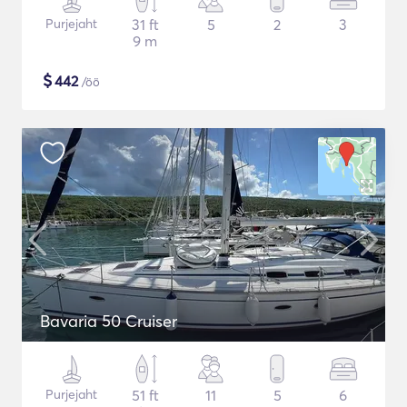
Purjejaht
31 ft
5
2
3
9 m
$
442
/öö
Bavaria 50 Cruiser
Purjejaht
51 ft
11
5
6