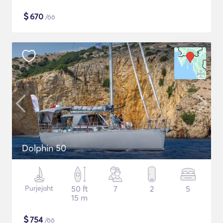
$
670
/öö
Dolphin 50
Purjejaht
50 ft
7
2
5
15 m
$
754
/öö