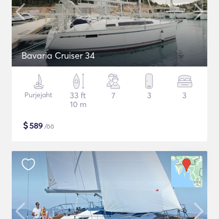
Bavaria Cruiser 34
Purjejaht
33 ft
7
3
3
10 m
$
589
/öö