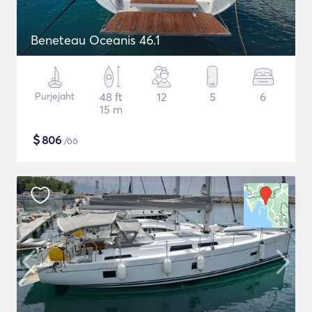
Beneteau Oceanis 46.1
Purjejaht
48 ft
12
5
6
15 m
$
806
/öö