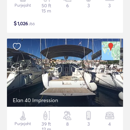
Purjejaht
50 ft
6
3
3
15 m
$
1,026
/öö
Elan 40 Impression
Purjejaht
39 ft
8
3
4
12 m