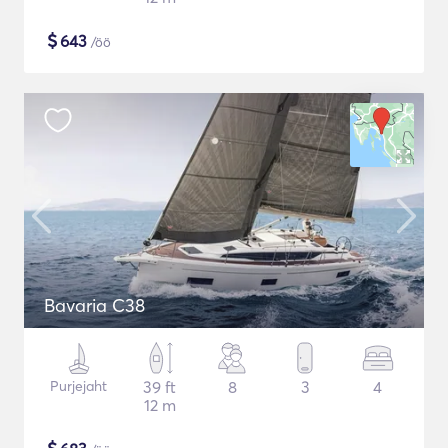
$
643
/öö
Bavaria C38
Purjejaht
39 ft
8
3
4
12 m