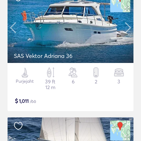
SAS Vektor Adriana 36
Purjejaht
39 ft
6
2
3
12 m
$
1,011
/öö