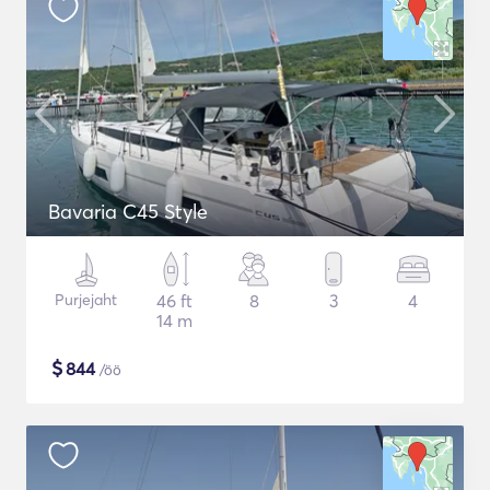
Bavaria C45 Style
Purjejaht
46 ft
8
3
4
14 m
$
844
/öö