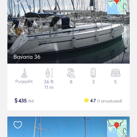
Bavaria 36
Purjejaht
36 ft
8
3
5
11 m
$
435
4.7
/öö
(1
arvustused
)