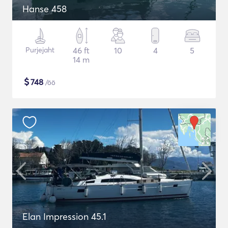
Hanse 458
Purjejaht
46 ft
10
4
5
14 m
$
748
/öö
Elan Impression 45.1