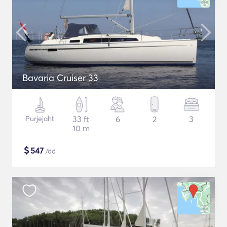
Bavaria Cruiser 33
Purjejaht
33 ft
6
2
3
10 m
$
547
/öö