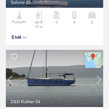
Salona 45
Purjejaht
44 ft
9
4
5
13 m
$
548
/öö
D&D Kufner 54