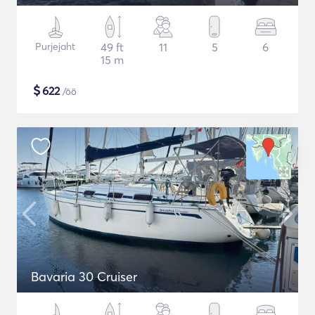
Purjejaht
49 ft
11
5
6
15 m
$
622
/öö
Bavaria 30 Cruiser