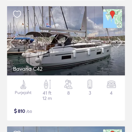
Bavaria C42
Purjejaht
41 ft
8
3
4
12 m
$
810
/öö