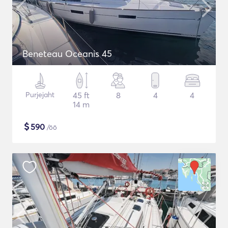
Beneteau Oceanis 45
Purjejaht
45 ft
8
4
4
14 m
$
590
/öö