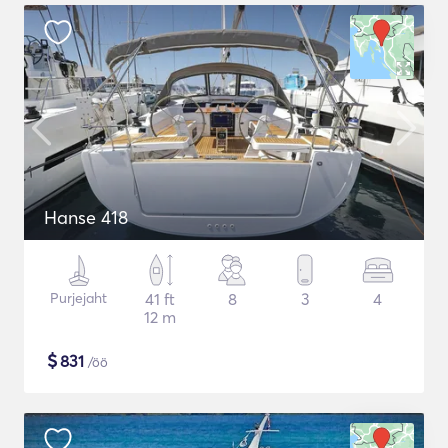
Hanse 418
Purjejaht
41 ft
8
3
4
12 m
$
831
/öö