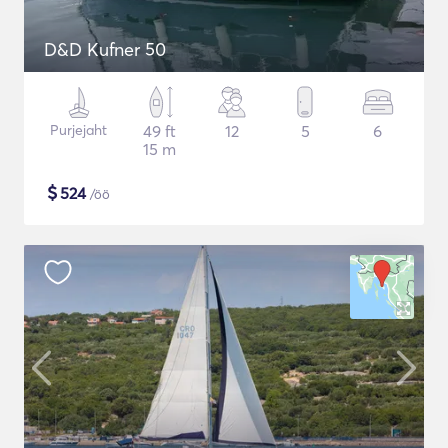
D&D Kufner 50
Purjejaht
49 ft
12
5
6
15 m
$
524
/öö