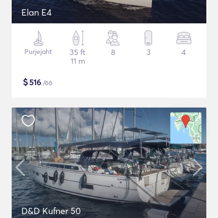
Elan E4
Purjejaht
35 ft
8
3
4
11 m
$
516
/öö
D&D Kufner 50