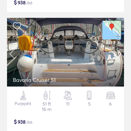
$
938
/öö
Bavaria Cruiser 51
Purjejaht
51 ft
11
5
6
16 m
$
938
/öö