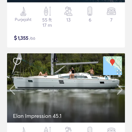
Purjejaht
55 ft
13
6
7
17 m
$
1,355
/öö
Elan Impression 45.1