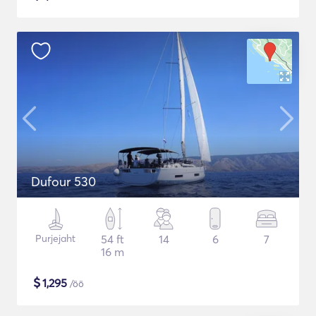
Dufour 530
Purjejaht
54 ft
14
6
7
16 m
$
1,295
/öö