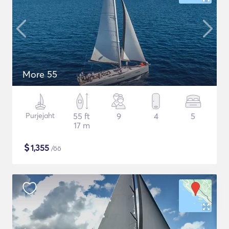
More 55
Purjejaht
55 ft
9
4
5
17 m
$
1,355
/öö