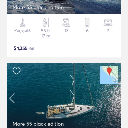
More 55 black edition
Purjejaht
55 ft
13
6
7
17 m
$
1,355
/öö
More 55 black edition