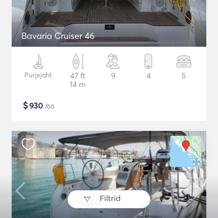
Bavaria Cruiser 46
Purjejaht
47 ft
9
4
5
14 m
$
930
/öö
Filtrid