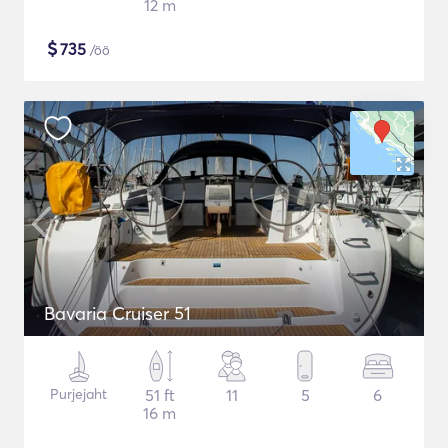
12 m
$
735
/öö
Bavaria Cruiser 51
Purjejaht
51 ft
11
5
6
16 m