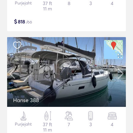
Purjejaht
37 ft
8
3
4
11 m
$
818
/öö
Hanse 388
Purjejaht
37 ft
7
3
4
11 m