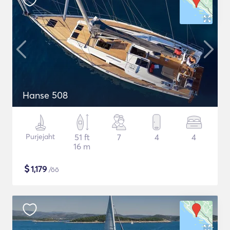
Hanse 508
Purjejaht
51 ft
7
4
4
16 m
$
1,179
/öö