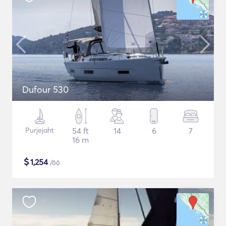
Dufour 530
Purjejaht
54 ft
14
6
7
16 m
$
1,254
/öö