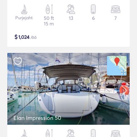
Purjejaht
50 ft
13
6
7
15 m
$
1,024
/öö
Elan Impression 50