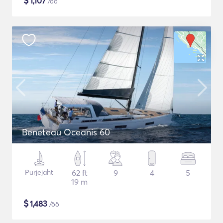
$
1,107
/öö
Beneteau Oceanis 60
Purjejaht
62 ft
9
4
5
19 m
$
1,483
/öö