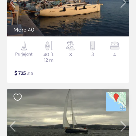
More 40
Purjejaht
40 ft
8
3
4
12 m
$
725
/öö