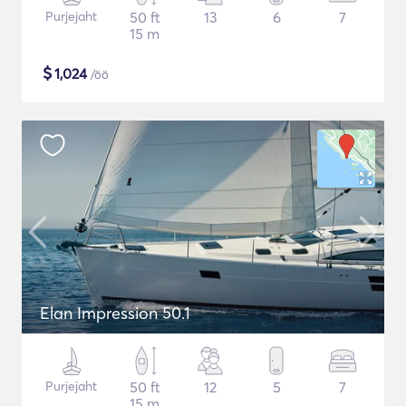
Purjejaht
50 ft
13
6
7
15 m
$
1,024
/öö
Elan Impression 50.1
Purjejaht
50 ft
12
5
7
15 m