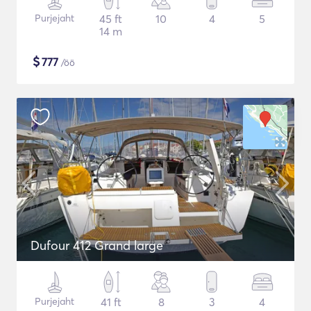
Purjejaht
45 ft
10
4
5
14 m
$
777
/öö
Dufour 412 Grand large
Purjejaht
41 ft
8
3
4