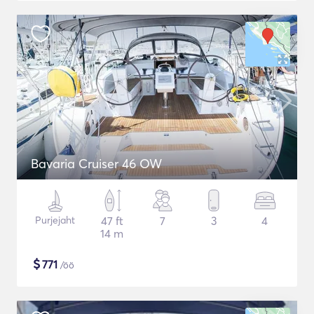
Bavaria Cruiser 46 OW
Purjejaht
47 ft
7
3
4
14 m
$
771
/öö