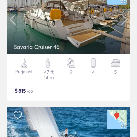
Bavaria Cruiser 46
Purjejaht
47 ft
9
4
5
14 m
$
815
/öö