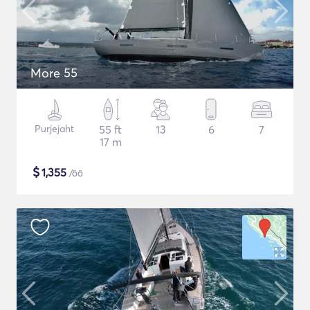
More 55
Purjejaht
55 ft
13
6
7
17 m
$
1,355
/öö