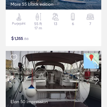
More 55 black edition
Purjejaht
55 ft
13
6
7
17 m
$
1,355
/öö
Elan 50 Impression