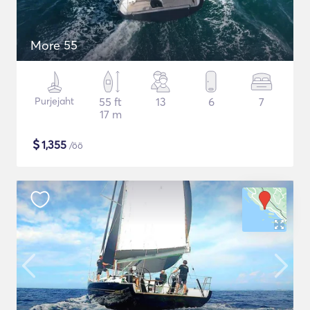
More 55
Purjejaht
55 ft
13
6
7
17 m
$
1,355
/öö