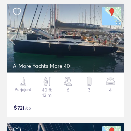
A-More Yachts More 40
Purjejaht
40 ft
6
3
4
12 m
$
721
/öö