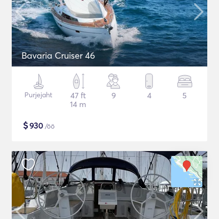
Bavaria Cruiser 46
Purjejaht
47 ft
9
4
5
14 m
$
930
/öö