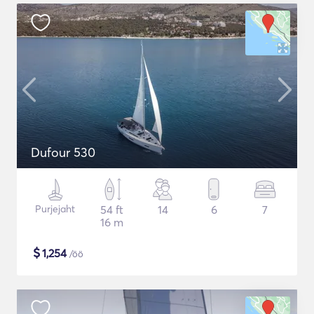
Dufour 530
Purjejaht
54 ft
14
6
7
16 m
$
1,254
/öö