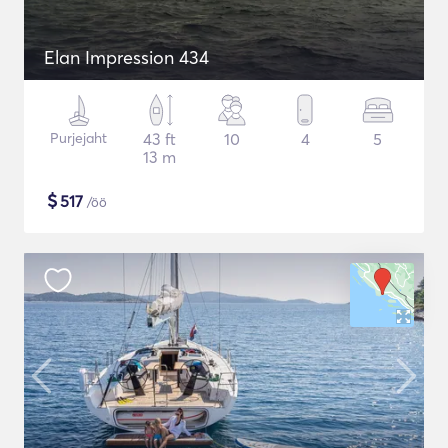
Elan Impression 434
Purjejaht
43 ft
10
4
5
13 m
$
517
/öö