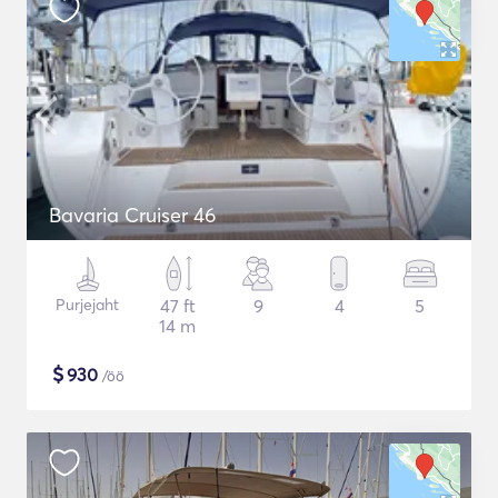
Bavaria Cruiser 46
Purjejaht
47 ft
9
4
5
14 m
$
930
/öö