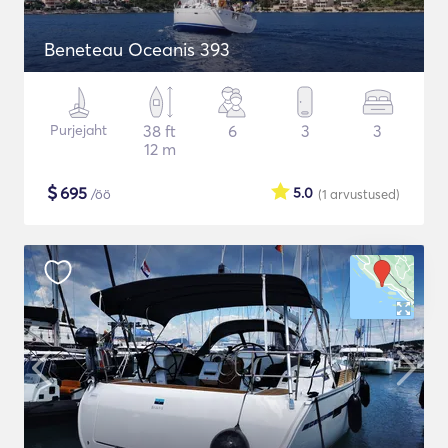
Beneteau Oceanis 393
Purjejaht
38 ft
6
3
3
12 m
$
695
5.0
/öö
(1
arvustused
)