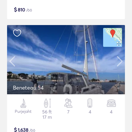
$
810
/öö
Beneteau 54
Purjejaht
56 ft
7
4
4
17 m
$
1,638
/öö