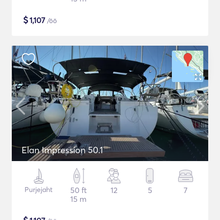
$
1,107
/öö
Elan Impression 50.1
Purjejaht
50 ft
12
5
7
15 m