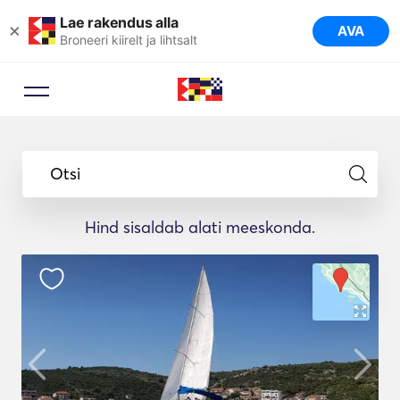
Lae rakendus alla
×
AVA
Broneeri kiirelt ja lihtsalt
Otsi
Hind sisaldab alati meeskonda.