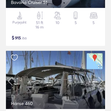
Bavaria Cruiser 51
Purjejaht
51 ft
10
5
5
16 m
$
915
/öö
Hanse 460