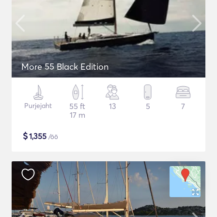
More 55 Black Edition
Purjejaht
55 ft
13
5
7
17 m
$
1,355
/öö