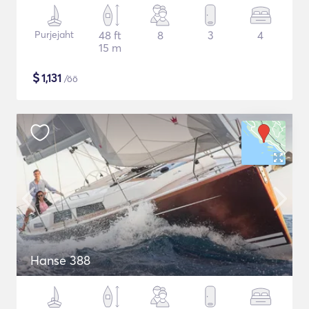
Purjejaht
48 ft
8
3
4
15 m
$
1,131
/öö
Hanse 388