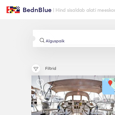
BednBlue
| Hind sisaldab alati meesko
Filtrid