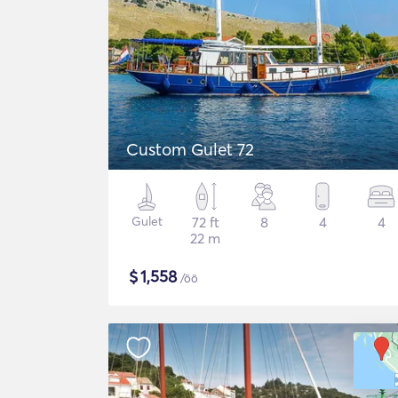
Custom Gulet 72
Gulet
72 ft
8
4
4
22 m
$
1,558
/öö