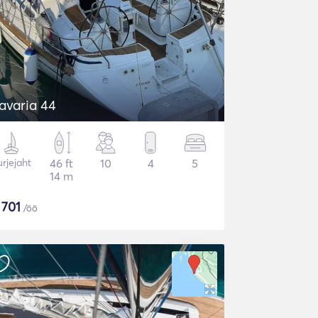
avaria 44
rjejaht
46 ft
10
4
5
14 m
$
701
/öö