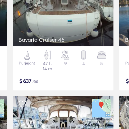
Bavaria Cruiser 46
B
Purjejaht
47 ft
9
4
5
Pu
14 m
$
637
/öö