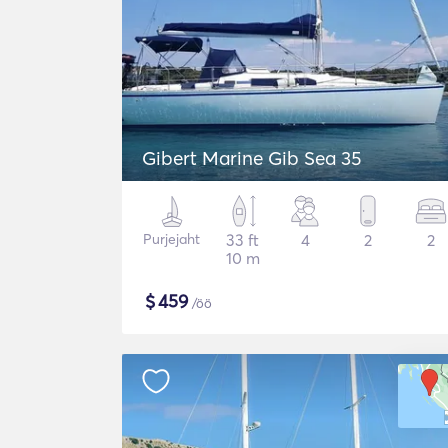
Gibert Marine Gib Sea 35
Purjejaht
33 ft
4
2
2
10 m
$
459
/öö