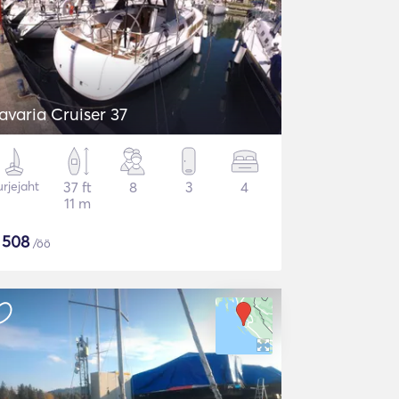
avaria Cruiser 37
rjejaht
37 ft
8
3
4
11 m
$
508
/öö