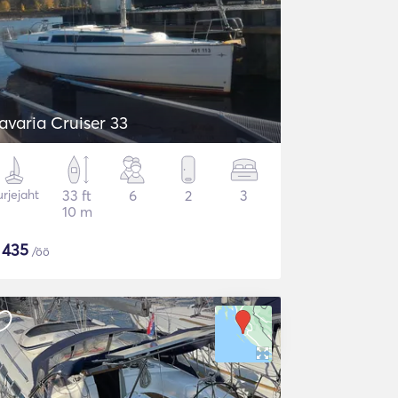
avaria Cruiser 33
rjejaht
33 ft
6
2
3
10 m
$
435
/öö