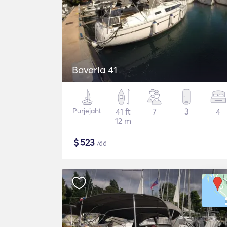
Bavaria 41
Purjejaht
41 ft
7
3
4
12 m
$
523
/öö