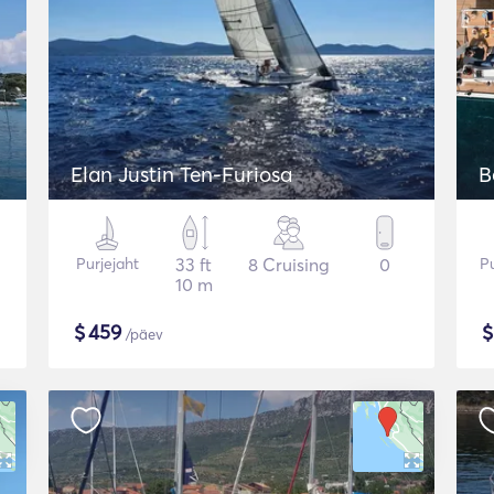
Elan Justin Ten-Furiosa
B
Purjejaht
33 ft
8 Cruising
0
Pu
10 m
$
459
/päev