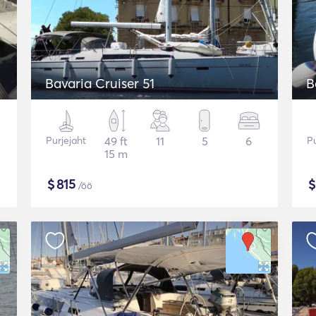
Bavaria Cruiser 51
B
Purjejaht
49 ft
11
5
6
Pu
15 m
$
815
/öö