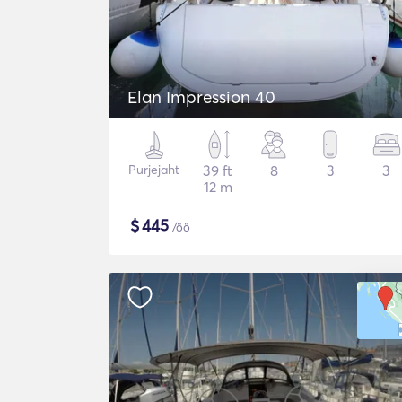
Elan Impression 40
Purjejaht
39 ft
8
3
3
12 m
$
445
/öö