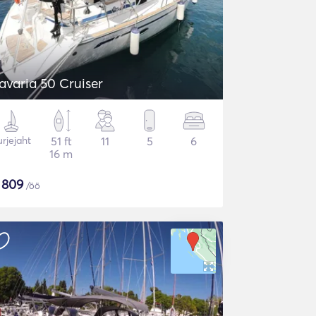
avaria 50 Cruiser
rjejaht
51 ft
11
5
6
16 m
$
809
/öö