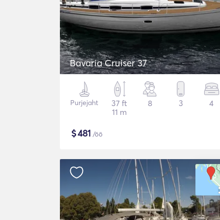
Bavaria Cruiser 37
Purjejaht
37 ft
8
3
4
11 m
$
481
/öö