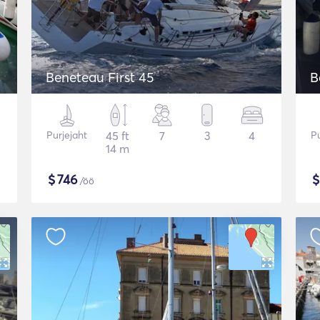
Beneteau First 45
B
Purjejaht
45 ft
7
3
4
Pu
14 m
$
746
/öö