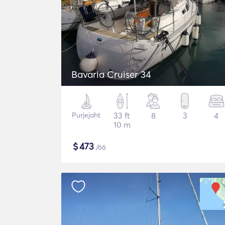
Bavaria Cruiser 34
Purjejaht
33 ft
8
3
4
10 m
$
473
/öö