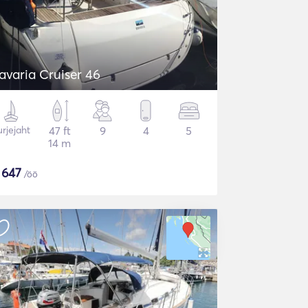
avaria Cruiser 46
rjejaht
47 ft
9
4
5
14 m
$
647
/öö