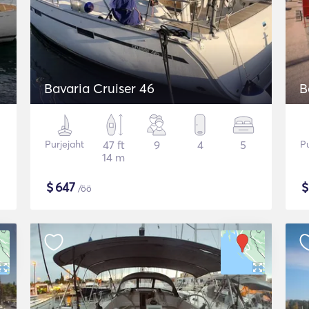
Bavaria Cruiser 46
B
Purjejaht
47 ft
9
4
5
Pu
14 m
$
647
/öö