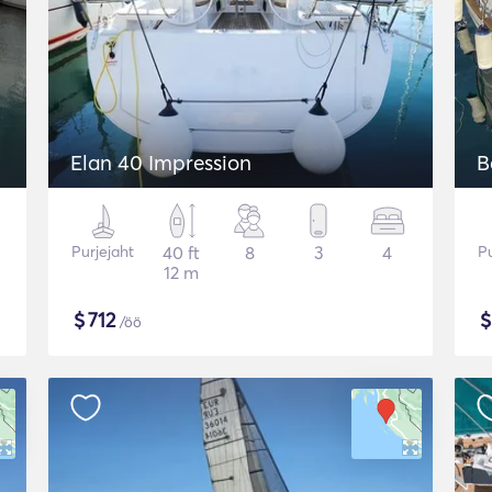
Elan 40 Impression
B
Purjejaht
40 ft
8
3
4
Pu
12 m
$
712
/öö