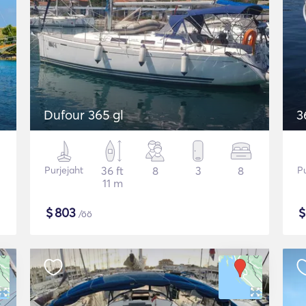
Dufour 365 gl
3
Purjejaht
36 ft
8
3
8
Pu
11 m
$
803
/öö