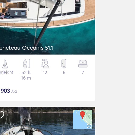
eneteau Oceanis 51.1
rjejaht
52 ft
12
6
7
16 m
$
903
/öö