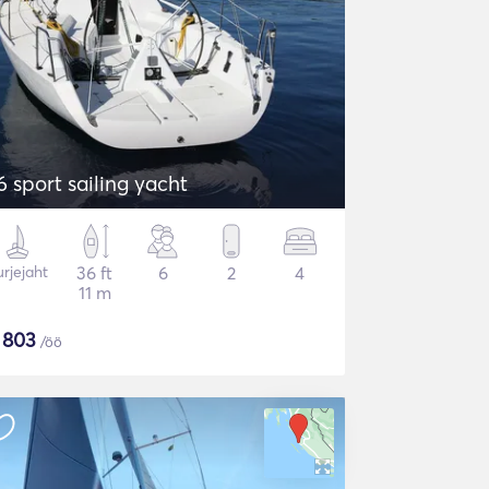
6 sport sailing yacht
rjejaht
36 ft
6
2
4
11 m
$
803
/öö