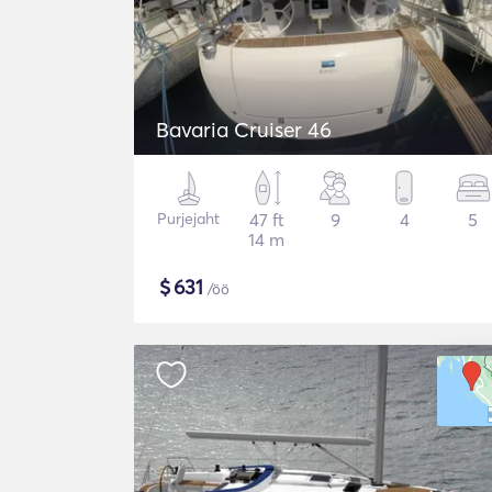
Bavaria Cruiser 46
Purjejaht
47 ft
9
4
5
14 m
$
631
/öö