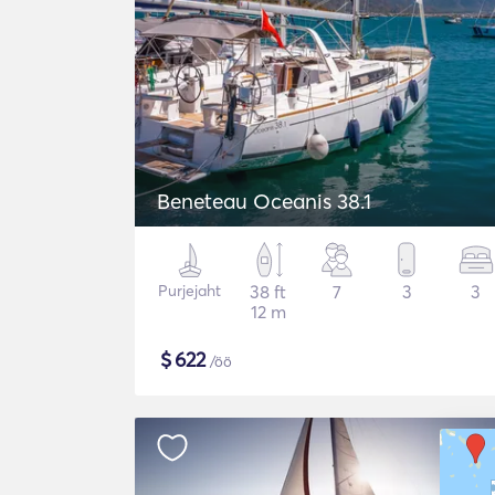
Beneteau Oceanis 38.1
Purjejaht
38 ft
7
3
3
12 m
$
622
/öö