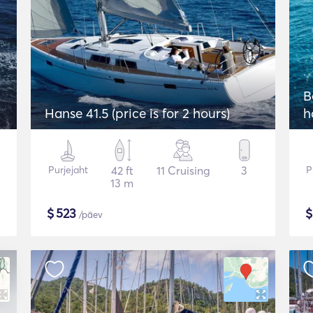
2
B
Hanse 41.5 (price is for 2 hours)
h
Purjejaht
42 ft
11 Cruising
3
P
13 m
$
523
/päev