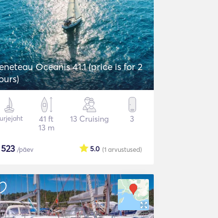
eneteau Oceanis 41.1 (price is for 2
ours)
urjejaht
41 ft
13 Cruising
3
13 m
$
523
5.0
/päev
(1
arvustused
)