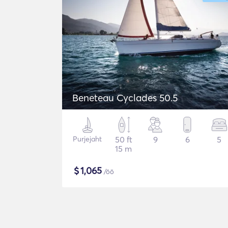
Beneteau Cyclades 50.5
Purjejaht
50 ft
9
6
5
15 m
$
1,065
/öö