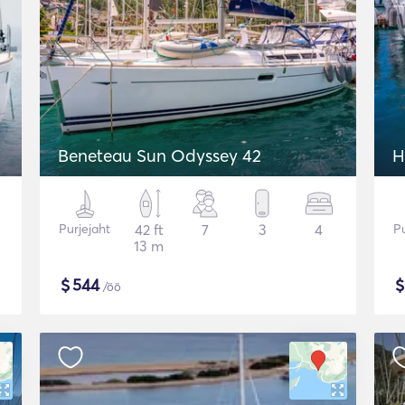
Beneteau Sun Odyssey 42
H
Purjejaht
42 ft
7
3
4
Pu
13 m
$
544
/öö