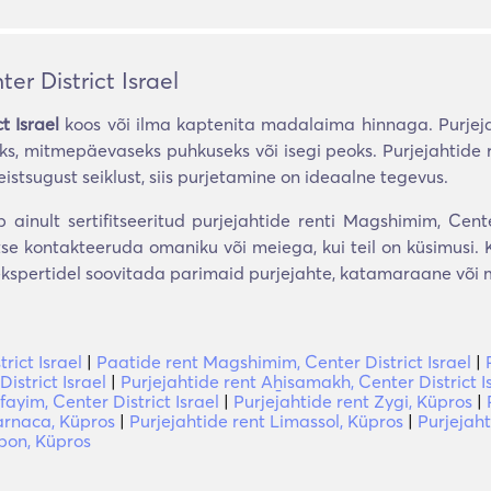
r District Israel
t Israel
koos või ilma kaptenita madalaima hinnaga. Purje
ks, mitmepäevaseks puhkuseks või isegi peoks. Purjejahtide 
teistsugust seiklust, siis purjetamine on ideaalne tegevus.
ainult sertifitseeritud purjejahtide renti Magshimim, Cente
e kontakteeruda omaniku või meiega, kui teil on küsimusi. Ku
ekspertidel soovitada parimaid purjejahte, katamaraane või mo
ict Israel
|
Paatide rent Magshimim, Center District Israel
|
istrict Israel
|
Purjejahtide rent Aẖisamakh, Center District I
ayim, Center District Israel
|
Purjejahtide rent Zygi, Küpros
|
arnaca, Küpros
|
Purjejahtide rent Limassol, Küpros
|
Purjejaht
apon, Küpros