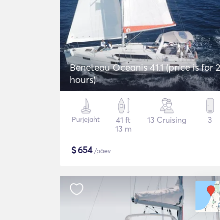
Beneteau Oceanis 41.1 (price is for 
hours)
Purjejaht
41 ft
13 Cruising
3
13 m
$
654
/päev