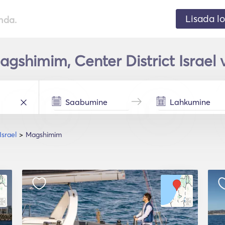
Lisada lo
nda.
agshimim, Center District Israel
Israel
Magshimim