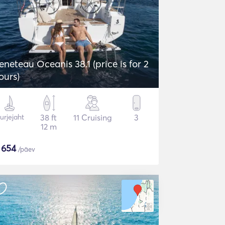
eneteau Oceanis 38.1 (price is for 2
ours)
urjejaht
38 ft
11 Cruising
3
12 m
$
654
/päev