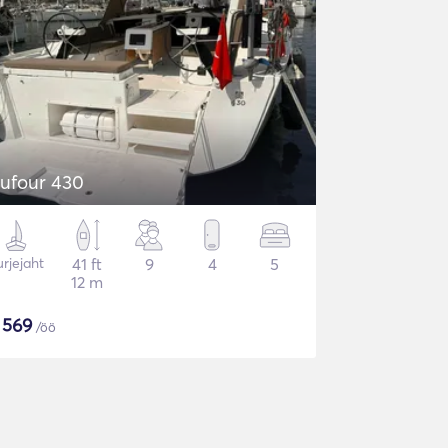
ufour 430
rjejaht
41 ft
9
4
5
12 m
$
569
/öö