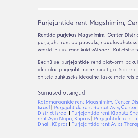
Purjejahtide rent Magshimim, Cente
Rentida purjekas Magshimim, Center Distric
purjejahti rentida päevaks, nädalavahetuse
veesid ja uusi rannikuid või saari. Kui otsite 
BednBlue purjejahtide rendiplatvorm pakub 
ideaalne purjejaht mõne minutiga. Saate ots
on teie puhkuseks ideaalne, laske meie reisi
Sarnased otsingud
Katamaraanide rent Magshimim, Center Distr
Israel
|
Purjejahtide rent Ramat Aviv, Center D
District Israel
|
Purjejahtide rent Kibbutz Shef
rent Ayia Napa, Küpros
|
Purjejahtide rent L
Dhali, Küpros
|
Purjejahtide rent Ayios Ther