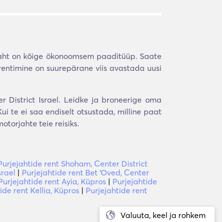
jaht on kõige ökonoomsem paaditüüp. Saate
rentimine on suurepärane viis avastada uusi
r District Israel. Leidke ja broneerige oma
i te ei saa endiselt otsustada, milline paat
torjahte teie reisiks.
Purjejahtide rent Shoham, Center District
srael
|
Purjejahtide rent Bet ‘Oved, Center
Purjejahtide rent Ayia, Küpros
|
Purjejahtide
ide rent Kellia, Küpros
|
Purjejahtide rent
Valuuta, keel ja rohkem