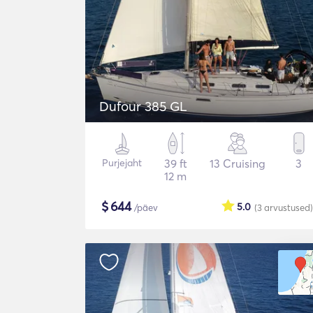
Dufour 385 GL
Purjejaht
39 ft
13 Cruising
3
12 m
$
644
5.0
/päev
(3
arvustused
)