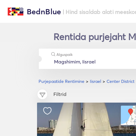
BednBlue
| Hind sisaldab alati meesko
Rentida purjejaht M
Alguspaik
Purjepaatide Rentimine
Iisrael
Center District 
Filtrid