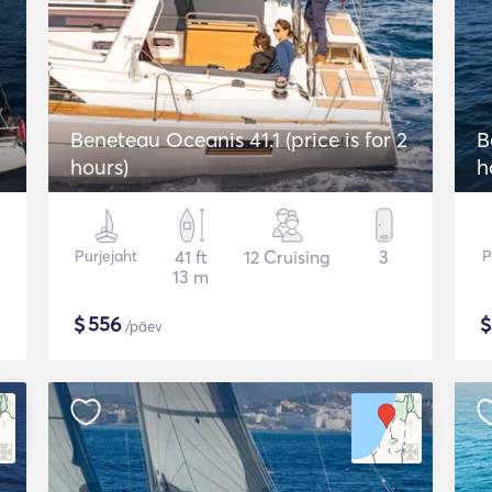
Beneteau Oceanis 41.1 (price is for 2
B
hours)
h
Purjejaht
41 ft
12 Cruising
3
P
13 m
$
556
/päev