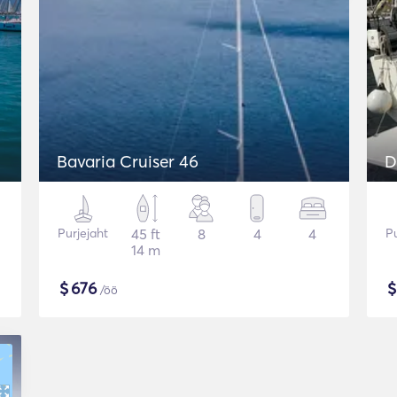
Bavaria Cruiser 46
D
Purjejaht
45 ft
8
4
4
Pu
14 m
$
676
/öö