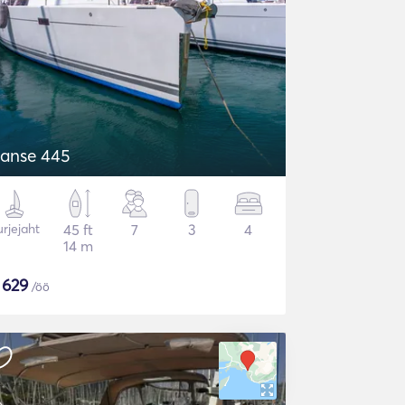
anse 445
rjejaht
45 ft
7
3
4
14 m
$
629
/öö