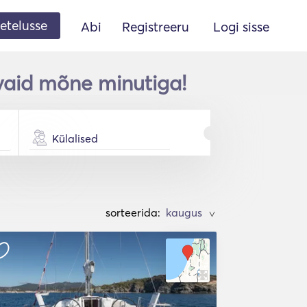
etelusse
Abi
Registreeru
Logi sisse
 vaid mõne minutiga!
Külalised
sorteerida:
>