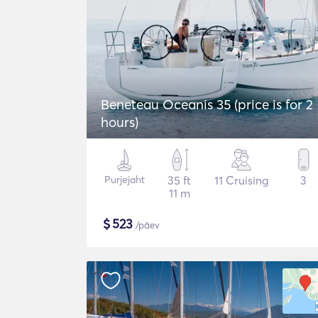
Beneteau Oceanis 35 (price is for 2
hours)
Purjejaht
35 ft
11 Cruising
3
11 m
$
523
/päev