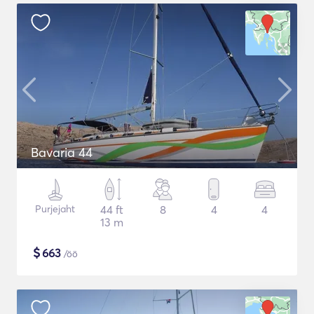
Bavaria 44
Purjejaht
44 ft
8
4
4
13 m
$
663
/öö