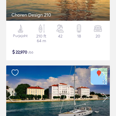
Choren Design 210
Purjejaht
210 ft
42
18
20
64 m
$
22,970
/öö