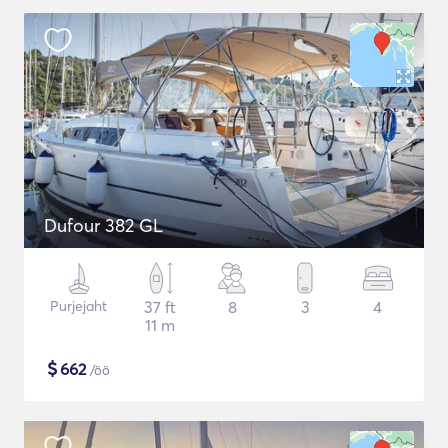
Dufour 382 GL
Purjejaht
37 ft
8
3
4
11 m
$
662
/öö