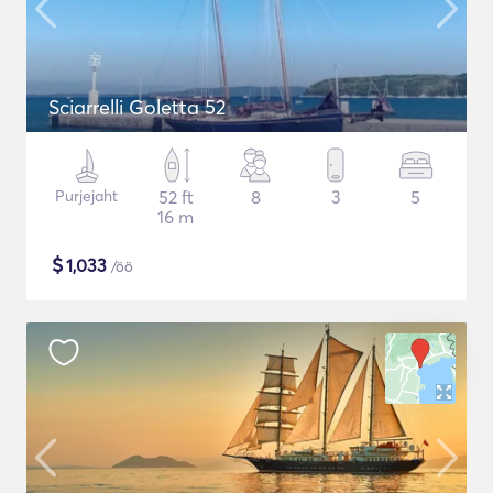
Sciarrelli Goletta 52
Purjejaht
52 ft
8
3
5
16 m
$
1,033
/öö