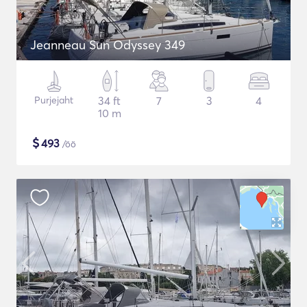
Jeanneau Sun Odyssey 349
Purjejaht
34 ft
7
3
4
10 m
$
493
/öö