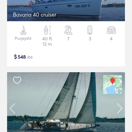
Bavaria 40 cruiser
Purjejaht
40 ft
7
3
4
12 m
$
548
/öö