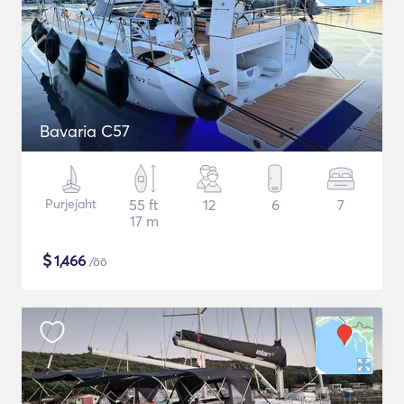
Bavaria C57
Purjejaht
55 ft
12
6
7
17 m
$
1,466
/öö