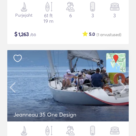
Purjejaht
61 ft
6
3
3
19 m
$
1,263
5.0
/öö
(1
arvustused
)
Jeanneau 35 One Design