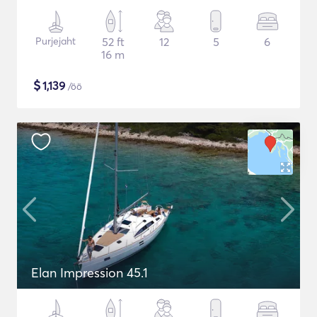
Purjejaht
52 ft
12
5
6
16 m
$
1,139
/öö
Elan Impression 45.1