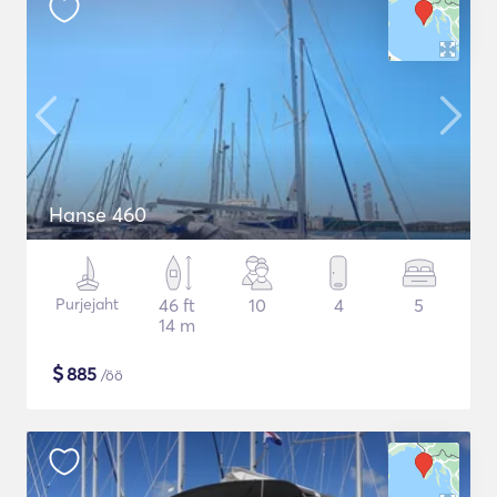
Hanse 460
Purjejaht
46 ft
10
4
5
14 m
$
885
/öö