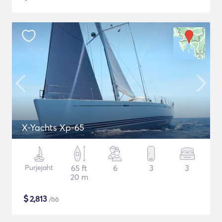
X-Yachts Xp-65
Purjejaht
65 ft
6
3
3
20 m
$
2,813
/öö