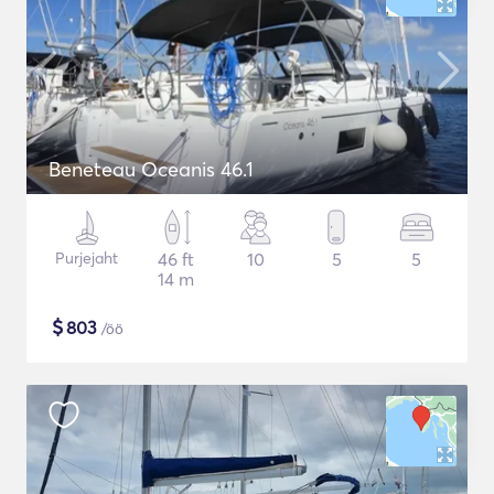
Beneteau Oceanis 46.1
Purjejaht
46 ft
10
5
5
14 m
$
803
/öö