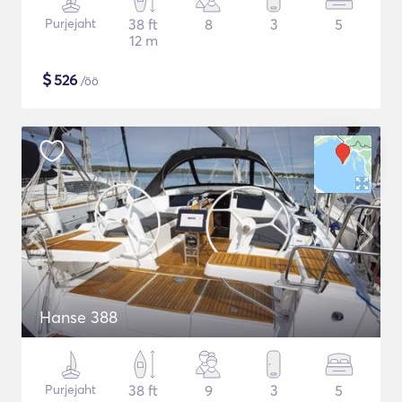
Purjejaht
38 ft
8
3
5
12 m
$
526
/öö
Hanse 388
Purjejaht
38 ft
9
3
5