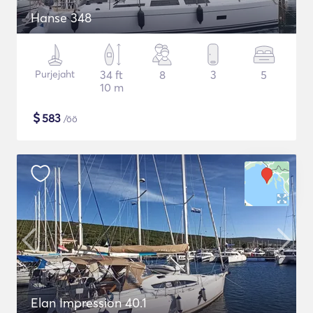
Hanse 348
Purjejaht
34 ft
8
3
5
10 m
$
583
/öö
Elan Impression 40.1