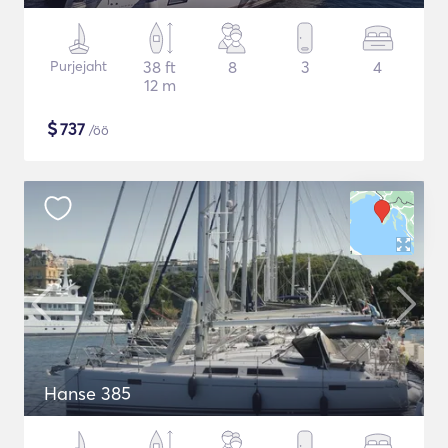
Purjejaht
38 ft
8
3
4
12 m
$
737
/öö
Hanse 385