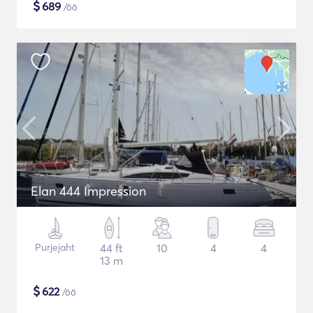
$
689
/öö
Elan 444 Impression
Purjejaht
44 ft
10
4
4
13 m
$
622
/öö