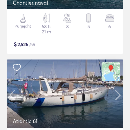
Chantier naval
Purjejaht
68 ft
8
5
6
21 m
$
2,526
/öö
Atlantic 61