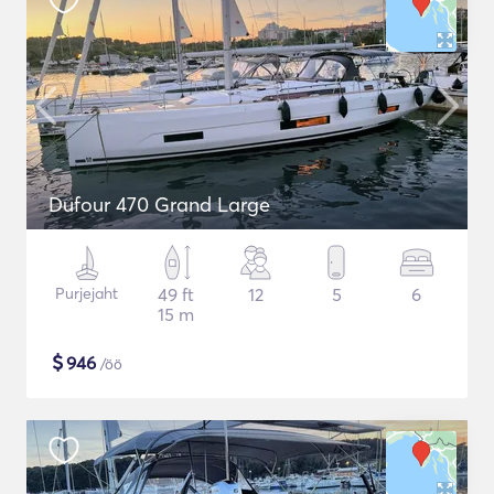
Dufour 470 Grand Large
Purjejaht
49 ft
12
5
6
15 m
$
946
/öö