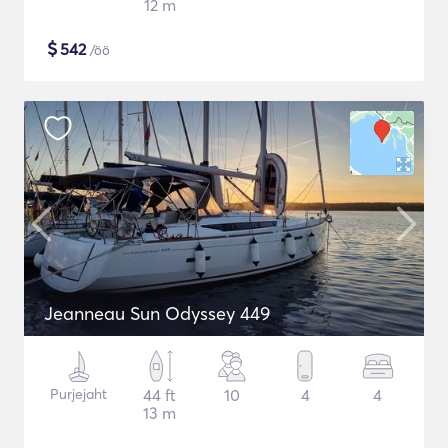
12 m
$
542
/öö
Jeanneau Sun Odyssey 449
Purjejaht
44 ft
10
4
4
13 m