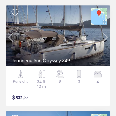
Jeanneau Sun Odyssey 349
Purjejaht
34 ft
8
3
4
10 m
$
532
/öö