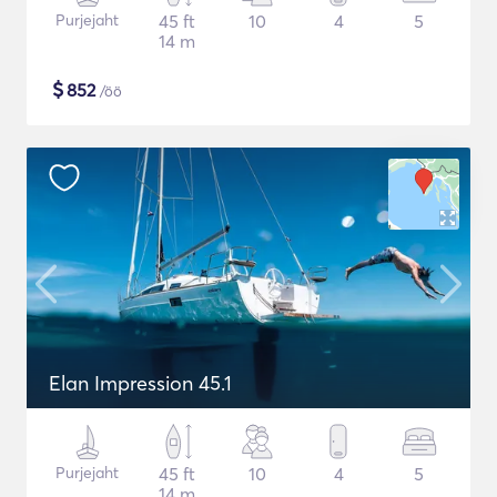
Purjejaht
45 ft
10
4
5
14 m
$
852
/öö
Elan Impression 45.1
Purjejaht
45 ft
10
4
5
14 m