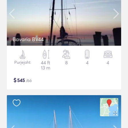
Bavaria BV44
Purjejaht
44 ft
8
4
4
13 m
$
545
/öö