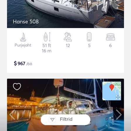
Hanse 508
Purjejaht
51 ft
12
5
6
16 m
$
967
/öö
Filtrid