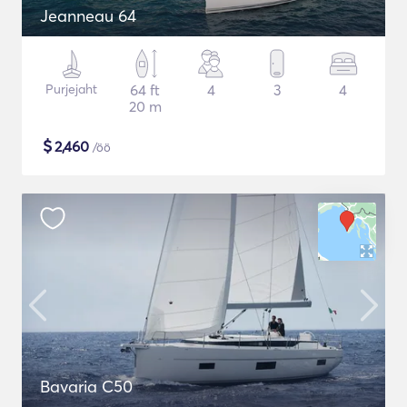
Jeanneau 64
Purjejaht
64 ft
4
3
4
20 m
$
2,460
/öö
Bavaria C50