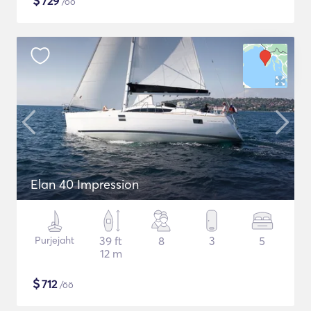
$
729
/öö
Elan 40 Impression
Purjejaht
39 ft
8
3
5
12 m
$
712
/öö