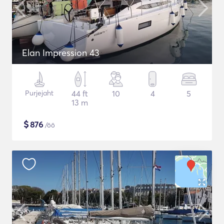
Elan Impression 43
Purjejaht
44 ft
10
4
5
13 m
$
876
/öö