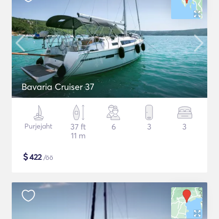
Bavaria Cruiser 37
Purjejaht
37 ft
6
3
3
11 m
$
422
/öö