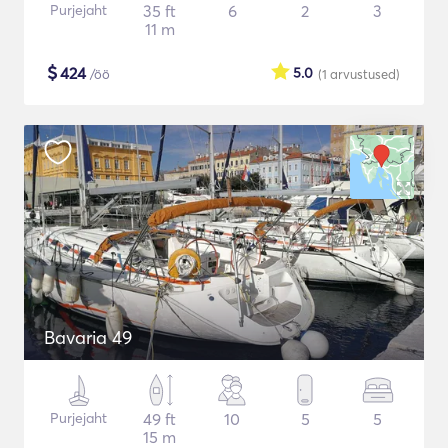
Purjejaht
35 ft
6
2
3
11 m
$
424
5.0
/öö
(1
arvustused
)
Bavaria 49
Purjejaht
49 ft
10
5
5
15 m