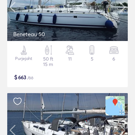
Beneteau 50
Purjejaht
50 ft
11
5
6
15 m
$
663
/öö