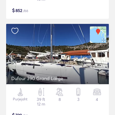
$
852
/öö
Dufour 390 Grand Large
Purjejaht
39 ft
8
3
4
12 m