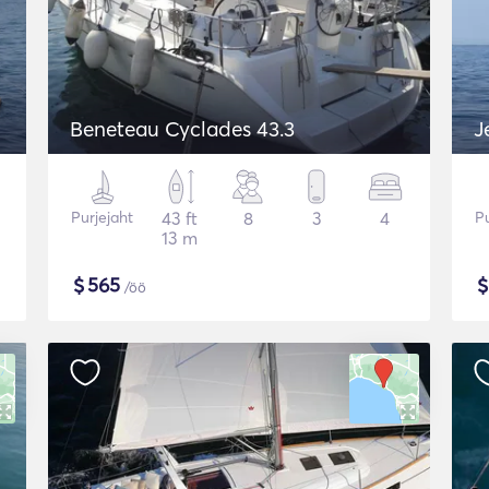
Beneteau Cyclades 43.3
J
Purjejaht
43 ft
8
3
4
Pu
13 m
$
565
/öö