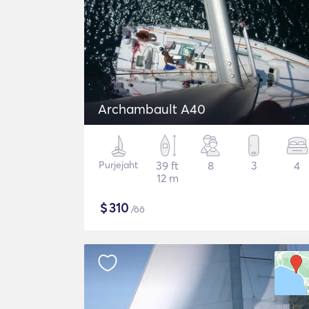
Archambault A40
Purjejaht
39 ft
8
3
4
12 m
$
310
/öö