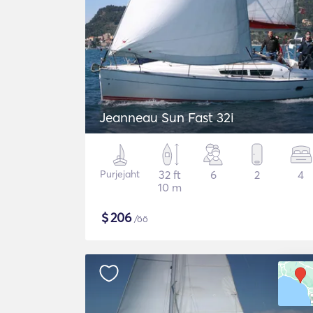
Jeanneau Sun Fast 32i
Purjejaht
32 ft
6
2
4
10 m
$
206
/öö