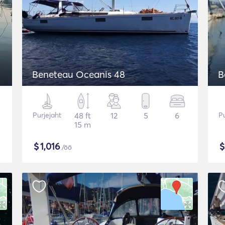
Beneteau Oceanis 48
B
Purjejaht
48 ft
12
5
6
Pu
15 m
$
1,016
/öö