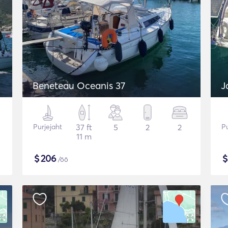
Beneteau Oceanis 37
J
Purjejaht
37 ft
5
2
2
Pu
11 m
$
206
/öö