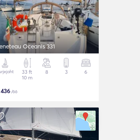
eneteau Oceanis 331
rjejaht
33 ft
8
3
6
10 m
$
436
/öö