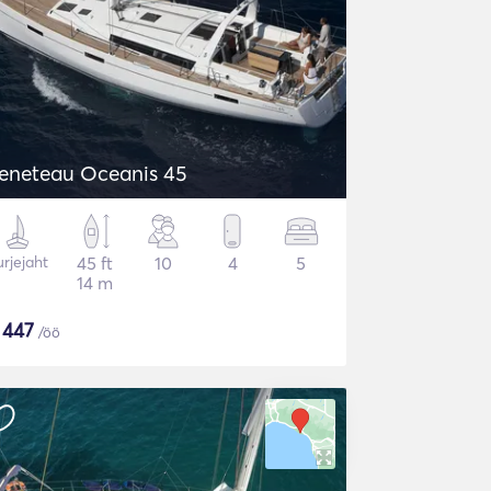
eneteau Oceanis 45
rjejaht
45 ft
10
4
5
14 m
$
447
/öö