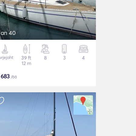
lan 40
rjejaht
39 ft
8
3
4
12 m
$
683
/öö