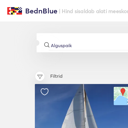
BednBlue
| Hind sisaldab alati meesko
Filtrid