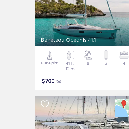
Beneteau Oceanis 41.1
Purjejaht
41 ft
8
3
4
12 m
$
700
/öö