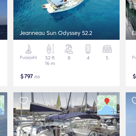
Jeanneau Sun Odyssey 52.2
E
Purjejaht
52 ft
8
4
5
Pu
16 m
$
797
/öö