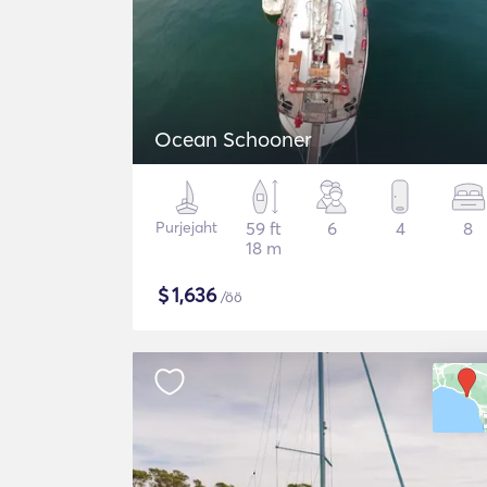
Ocean Schooner
Purjejaht
59 ft
6
4
8
18 m
$
1,636
/öö