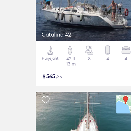
Catalina 42
Purjejaht
42 ft
8
4
4
13 m
$
565
/öö