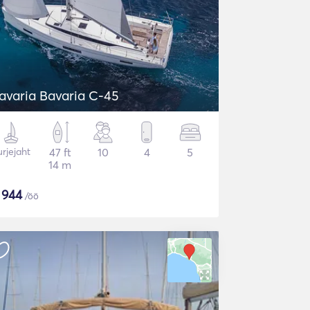
avaria Bavaria C-45
rjejaht
47 ft
10
4
5
14 m
$
944
/öö