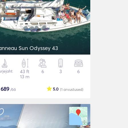
anneau Sun Odyssey 43
rjejaht
43 ft
6
3
6
13 m
$
689
5.0
/öö
(1
arvustused
)