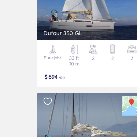
Dufour 350 GL
Purjejaht
33 ft
2
2
2
10 m
$
694
/öö