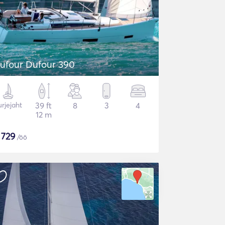
ufour Dufour 390
rjejaht
39 ft
8
3
4
12 m
$
729
/öö