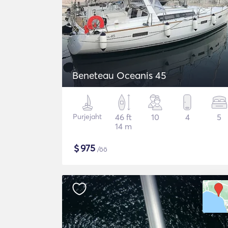
Beneteau Oceanis 45
Purjejaht
46 ft
10
4
5
14 m
$
975
/öö