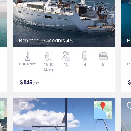
Beneteau Oceanis 45
B
Purjejaht
45 ft
10
4
5
Pu
14 m
$
849
/öö