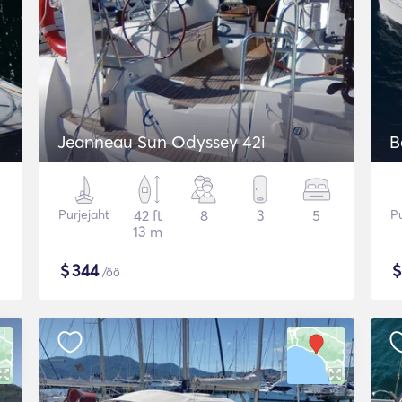
Jeanneau Sun Odyssey 42i
B
Purjejaht
42 ft
8
3
5
Pu
13 m
$
344
/öö