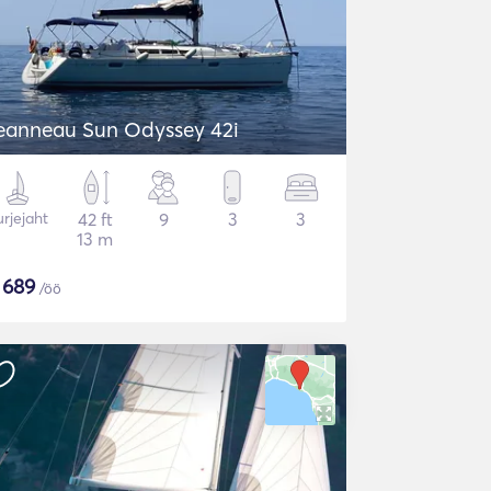
eanneau Sun Odyssey 42i
rjejaht
42 ft
9
3
3
13 m
$
689
/öö