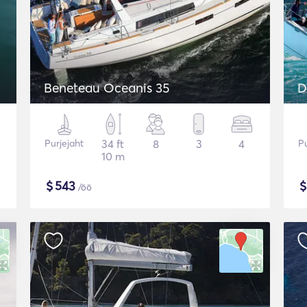
Beneteau Oceanis 35
D
Purjejaht
34 ft
8
3
4
Pu
10 m
$
543
/öö