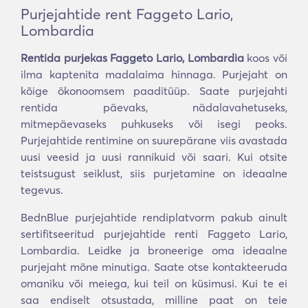
Purjejahtide rent Faggeto Lario,
Lombardia
Rentida purjekas Faggeto Lario, Lombardia
koos või
ilma kaptenita madalaima hinnaga. Purjejaht on
kõige ökonoomsem paaditüüp. Saate purjejahti
rentida päevaks, nädalavahetuseks,
mitmepäevaseks puhkuseks või isegi peoks.
Purjejahtide rentimine on suurepärane viis avastada
uusi veesid ja uusi rannikuid või saari. Kui otsite
teistsugust seiklust, siis purjetamine on ideaalne
tegevus.
BednBlue purjejahtide rendiplatvorm pakub ainult
sertifitseeritud purjejahtide renti Faggeto Lario,
Lombardia. Leidke ja broneerige oma ideaalne
purjejaht mõne minutiga. Saate otse kontakteeruda
omaniku või meiega, kui teil on küsimusi. Kui te ei
saa endiselt otsustada, milline paat on teie