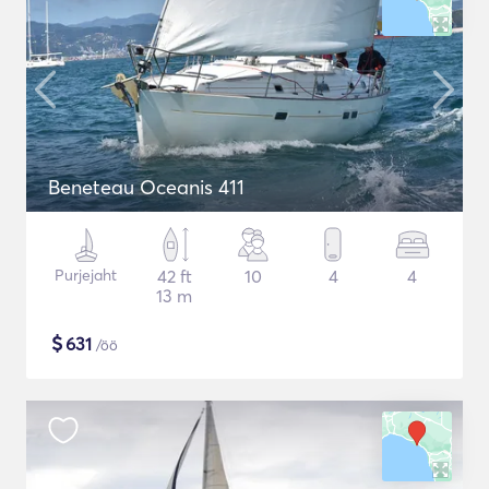
Beneteau Oceanis 411
Purjejaht
42 ft
10
4
4
13 m
$
631
/öö