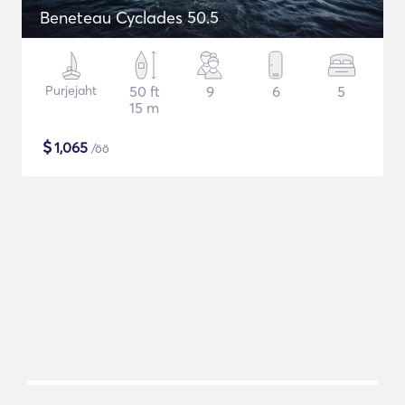
Beneteau Cyclades 50.5
Purjejaht
50 ft
9
6
5
15 m
$
1,065
/öö