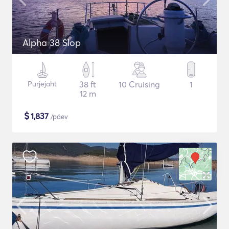
Alpha 38 Slop
Purjejaht
38 ft
10 Cruising
1
12 m
$
1,837
/päev