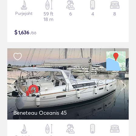
Purjejaht
59 ft
6
4
8
18 m
$
1,636
/öö
Beneteau Oceanis 45