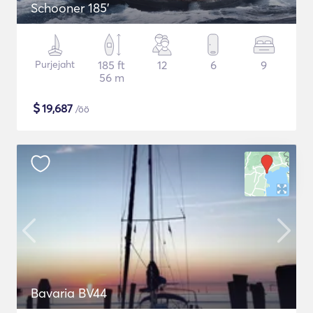
Schooner 185'
Purjejaht
185 ft
12
6
9
56 m
$
19,687
/öö
Bavaria BV44