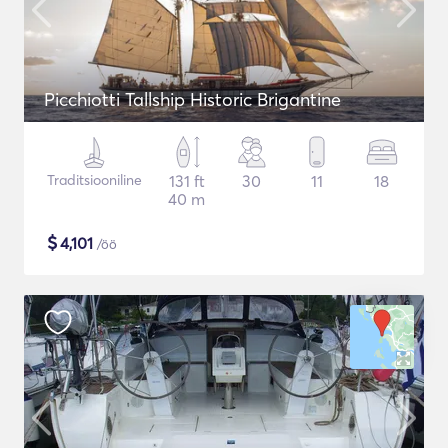
Picchiotti Tallship Historic Brigantine
Traditsiooniline
131 ft
30
11
18
40 m
$
4,101
/öö