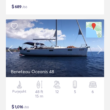
$
689
/öö
Beneteau Oceanis 48
Purjejaht
48 ft
12
5
6
15 m
$
1,016
/öö