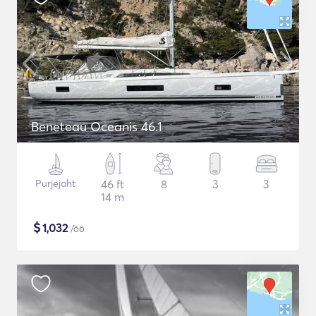
Beneteau Oceanis 46.1
Purjejaht
46 ft
8
3
3
14 m
$
1,032
/öö