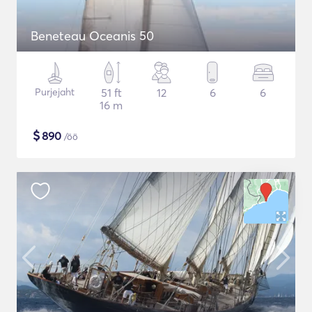
Beneteau Oceanis 50
Purjejaht
51 ft
12
6
6
16 m
$
890
/öö