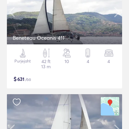
Beneteau Oceanis 411
Purjejaht
42 ft
10
4
4
13 m
$
631
/öö