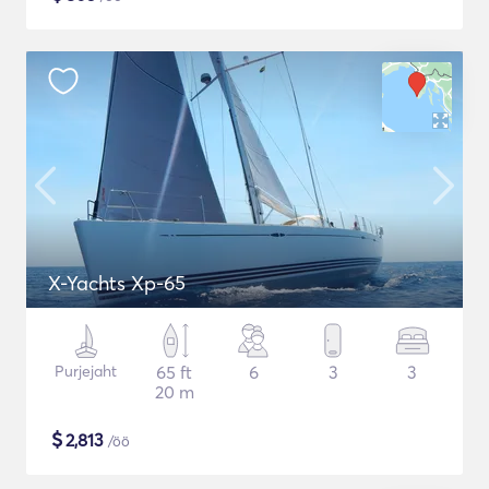
X-Yachts Xp-65
Purjejaht
65 ft
6
3
3
20 m
$
2,813
/öö