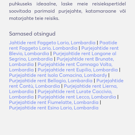
puhkuseks ideaalne, laske meie reisiekspertidel
soovitada parimaid purjejahte, katamaraane või
motorjahte teie reisiks.
Sarnased otsingud
Jahtide rent Faggeto Lario, Lombardia
|
Paatide
rent Faggeto Lario, Lombardia
|
Purjejahtide rent
Blevio, Lombardia
|
Purjejahtide rent Longone al
Segrino, Lombardia
|
Purjejahtide rent Brunate,
Lombardia
|
Purjejahtide rent Camnago Volta,
Lombardia
|
Purjejahtide rent Eupilio, Lombardia
|
Purjejahtide rent Isola Comacina, Lombardy
|
Purjejahtide rent Bellagio, Lombardia
|
Purjejahtide
rent Cantù, Lombardia
|
Purjejahtide rent Lierna,
Lombardia
|
Purjejahtide rent Lurate Caccivio,
Lombardia
|
Purjejahtide rent Lecco, Lombardia
|
Purjejahtide rent Fiumelatte, Lombardia
|
Purjejahtide rent Esino Lario, Lombardia