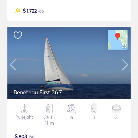
$
1,722
/öö
Beneteau First 36.7
Purjejaht
35 ft
6
3
3
11 m
$
803
/öö