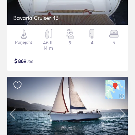
Bavaria Cruiser 46
Purjejaht
46 ft
9
4
5
14 m
$
869
/öö