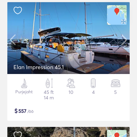
Elan Impression 45.1
Purjejaht
45 ft
10
4
5
14 m
$
557
/öö