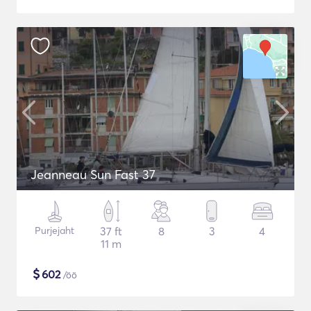
Jeanneau Sun Fast 37
Purjejaht
37 ft
8
3
4
11 m
$
602
/öö