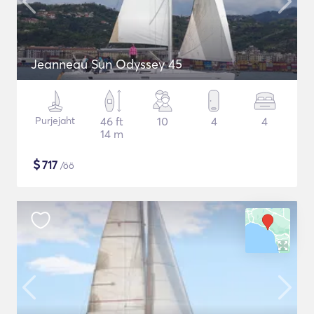
Jeanneau Sun Odyssey 45
Purjejaht
46 ft
10
4
4
14 m
$
717
/öö