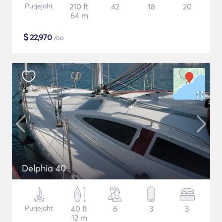
Purjejaht
210 ft
42
18
20
64 m
$
22,970
/öö
Delphia 40
Purjejaht
40 ft
6
3
3
12 m