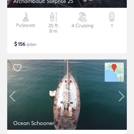
Archambault Surprise 25
Purjepaat
25 ft
4 Cruising
1
8 m
$
156
/päev
Ocean Schooner