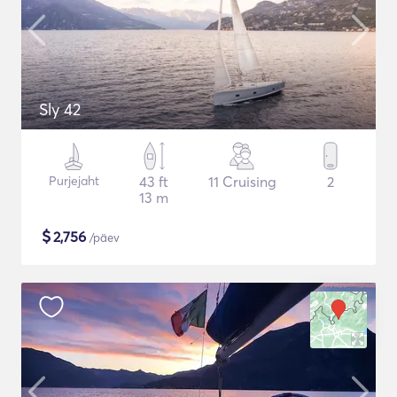
Sly 42
Purjejaht
43 ft
11 Cruising
2
13 m
$
2,756
/päev