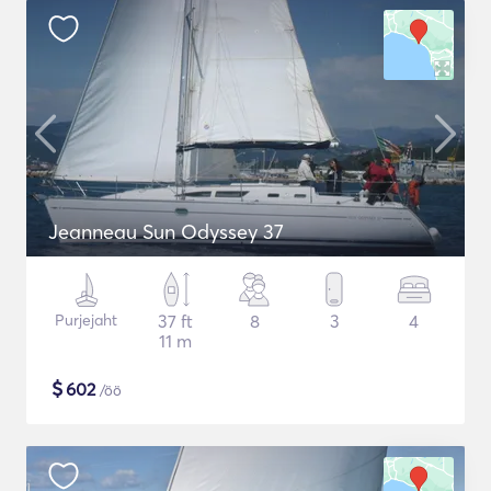
Jeanneau Sun Odyssey 37
Purjejaht
37 ft
8
3
4
11 m
$
602
/öö