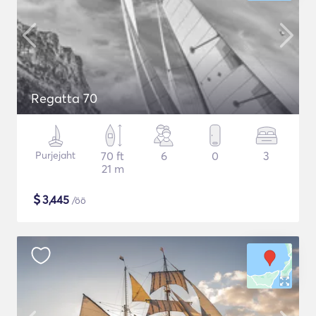
Regatta 70
Purjejaht
70 ft
6
0
3
21 m
$
3,445
/öö