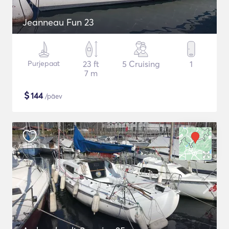
Jeanneau Fun 23
Purjepaat
23 ft
5 Cruising
1
7 m
$
144
/päev