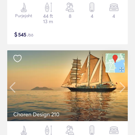
Purjejaht
44 ft
8
4
4
13 m
$
545
/öö
Choren Design 210