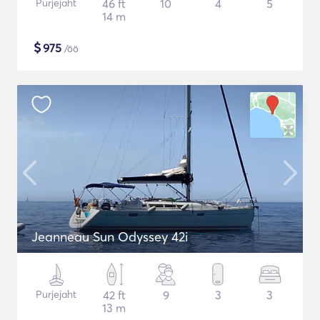
Purjejaht
46 ft
10
4
5
14 m
$
975
/öö
Jeanneau Sun Odyssey 42i
Purjejaht
42 ft
9
3
3
13 m