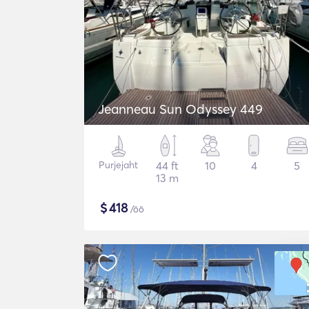
Jeanneau Sun Odyssey 449
Purjejaht
44 ft
10
4
5
13 m
$
418
/öö