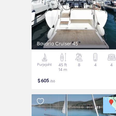
Bavaria Cruiser 45
Purjejaht
45 ft
8
4
4
14 m
$
605
/öö