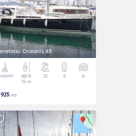
eneteau Oceanis 48
rjejaht
48 ft
12
5
6
15 m
$
925
/öö