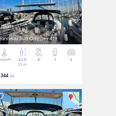
eanneau Sun Odyssey 419
rjejaht
42 ft
8
3
4
13 m
$
344
/öö