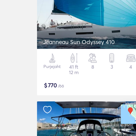
Jeanneau Sun Odyssey 410
Purjejaht
41 ft
8
3
4
12 m
$
770
/öö