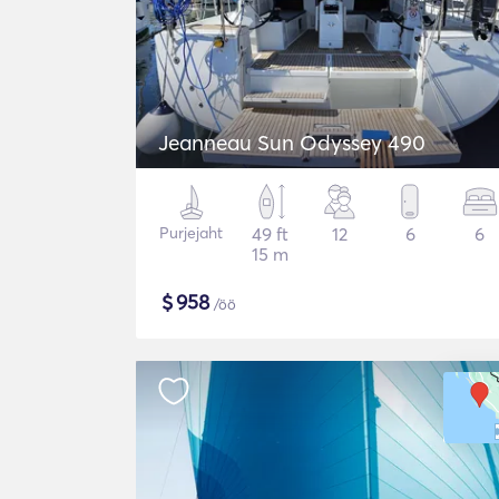
Jeanneau Sun Odyssey 490
Purjejaht
49 ft
12
6
6
15 m
$
958
/öö