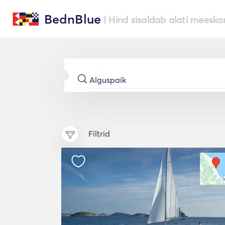
BednBlue
| Hind sisaldab alati meesko
Filtrid