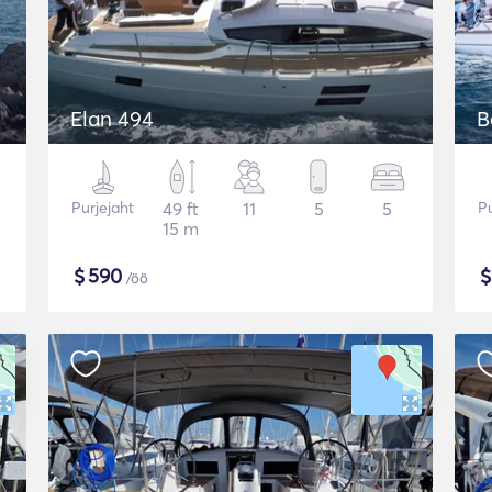
Elan 494
B
Purjejaht
49 ft
11
5
5
Pu
15 m
$
590
/öö