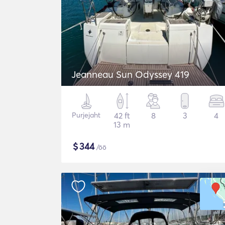
Jeanneau Sun Odyssey 419
Purjejaht
42 ft
8
3
4
13 m
$
344
/öö