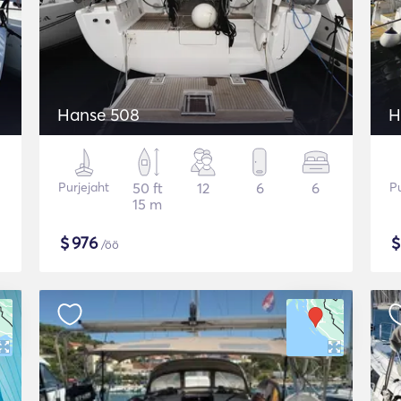
Hanse 508
H
Purjejaht
50 ft
12
6
6
Pu
15 m
$
976
/öö