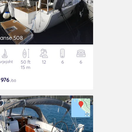
anse 508
rjejaht
50 ft
12
6
6
15 m
$
976
/öö