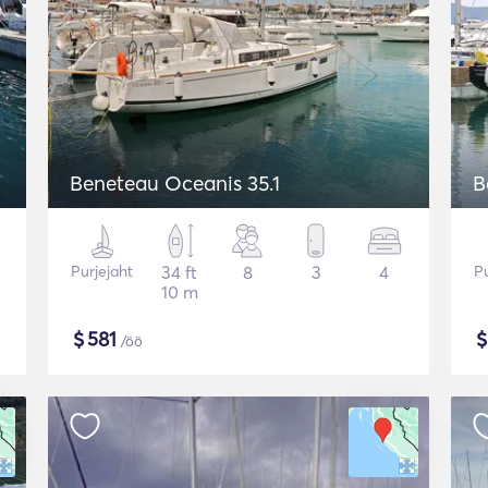
Beneteau Oceanis 35.1
B
Purjejaht
34 ft
8
3
4
Pu
10 m
$
581
/öö