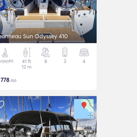
eanneau Sun Odyssey 410
rjejaht
41 ft
8
3
4
12 m
$
778
/öö