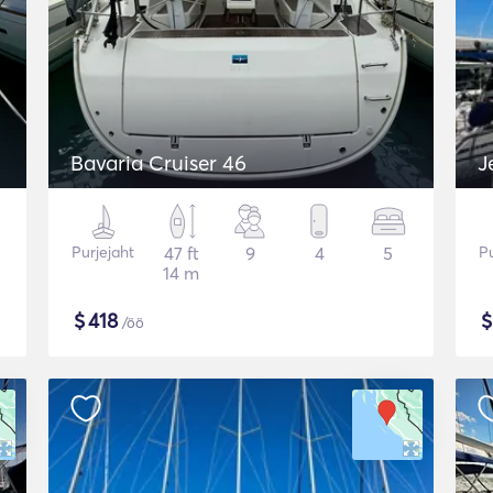
Bavaria Cruiser 46
J
Purjejaht
47 ft
9
4
5
Pu
14 m
$
418
/öö