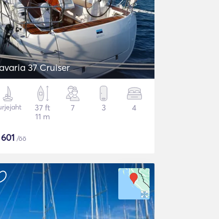
avaria 37 Cruiser
rjejaht
37 ft
7
3
4
11 m
$
601
/öö