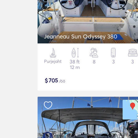
Jeanneau Sun Odyssey 380
Purjejaht
38 ft
8
3
3
12 m
$
705
/öö