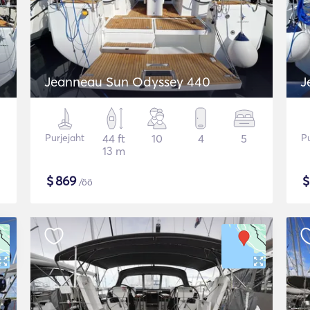
Jeanneau Sun Odyssey 440
J
Purjejaht
44 ft
10
4
5
Pu
13 m
$
869
/öö