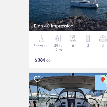
Elan 40 Impression
Purjejaht
39 ft
6
3
3
12 m
$
384
/öö