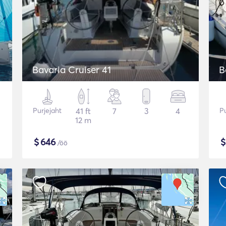
Bavaria Cruiser 41
B
Purjejaht
41 ft
7
3
4
Pu
12 m
$
646
/öö