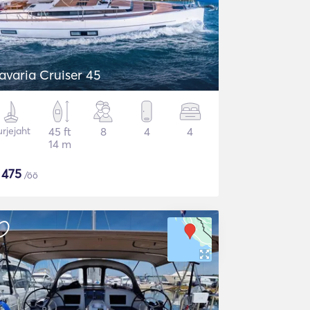
avaria Cruiser 45
rjejaht
45 ft
8
4
4
14 m
$
475
/öö