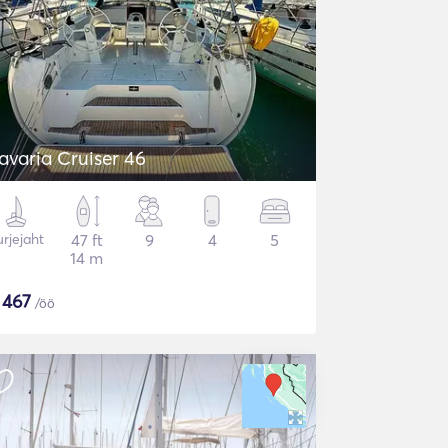
avaria Cruiser 46
rjejaht
47 ft
9
4
5
14 m
$
467
/öö