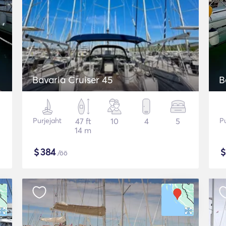
Bavaria Cruiser 45
B
Purjejaht
47 ft
10
4
5
Pu
14 m
$
384
/öö