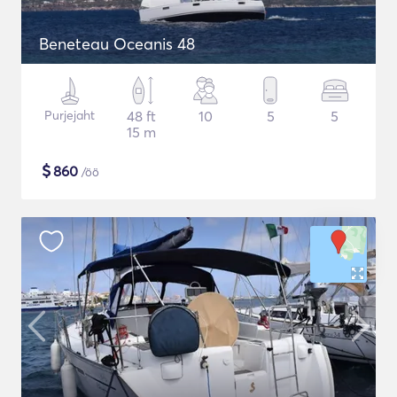
Beneteau Oceanis 48
Purjejaht
48 ft
10
5
5
15 m
$
860
/öö