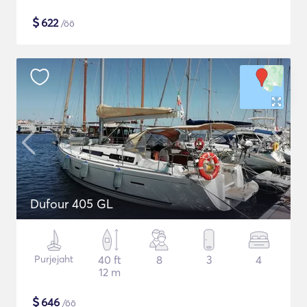
$
622
/öö
Dufour 405 GL
Purjejaht
40 ft
8
3
4
12 m
$
646
/öö