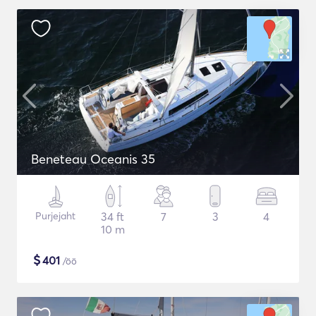
Beneteau Oceanis 35
Purjejaht
34 ft
7
3
4
10 m
$
401
/öö