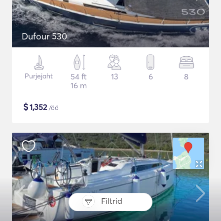
Dufour 530
Purjejaht
54 ft
13
6
8
16 m
$
1,352
/öö
Filtrid