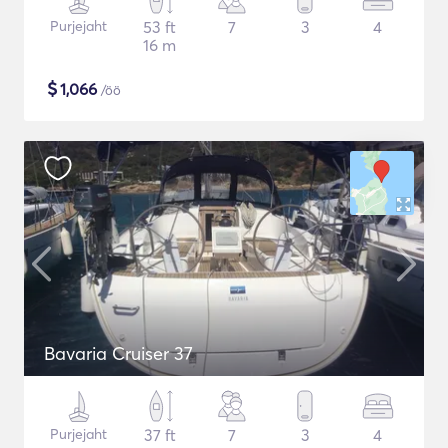
Purjejaht
53 ft
7
3
4
16 m
$
1,066
/öö
Bavaria Cruiser 37
Purjejaht
37 ft
7
3
4