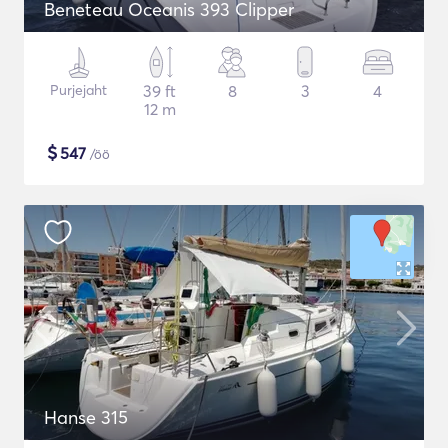
Beneteau Oceanis 393 Clipper
Purjejaht
39 ft
8
3
4
12 m
$
547
/öö
Hanse 315