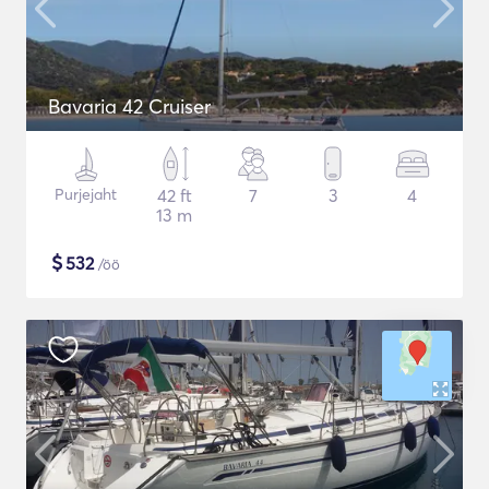
Bavaria 42 Cruiser
Purjejaht
42 ft
7
3
4
13 m
$
532
/öö