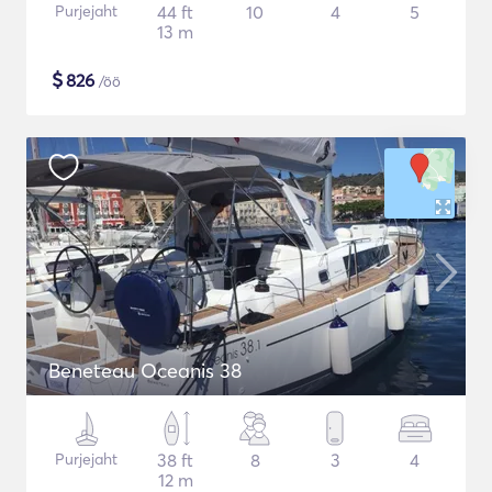
Purjejaht
44 ft
10
4
5
13 m
$
826
/öö
Beneteau Oceanis 38
Purjejaht
38 ft
8
3
4
12 m