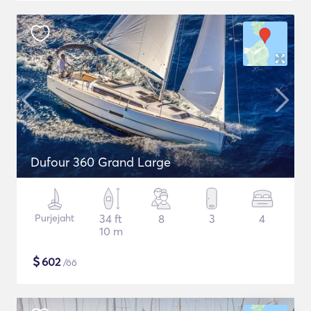
Dufour 360 Grand Large
Purjejaht
34 ft
8
3
4
10 m
$
602
/öö