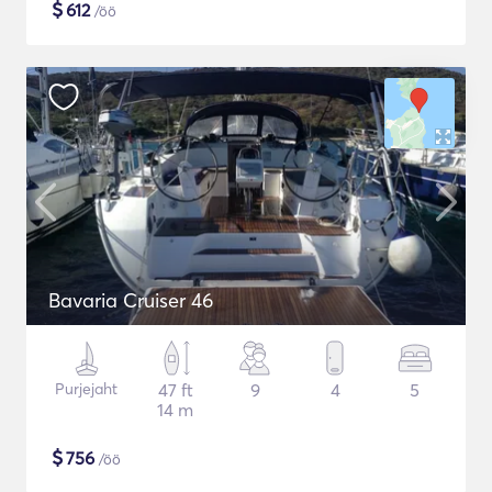
$
612
/öö
Bavaria Cruiser 46
Purjejaht
47 ft
9
4
5
14 m
$
756
/öö