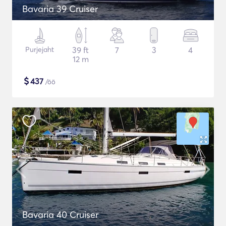
Bavaria 39 Cruiser
Purjejaht
39 ft
7
3
4
12 m
$
437
/öö
Bavaria 40 Cruiser