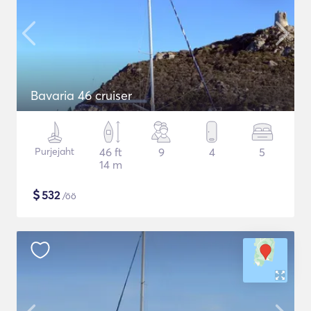
Bavaria 46 cruiser
Purjejaht
46 ft
9
4
5
14 m
$
532
/öö