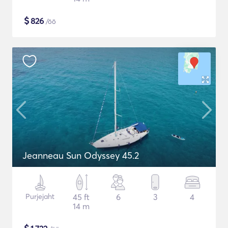
$
826
/öö
Jeanneau Sun Odyssey 45.2
Purjejaht
45 ft
6
3
4
14 m