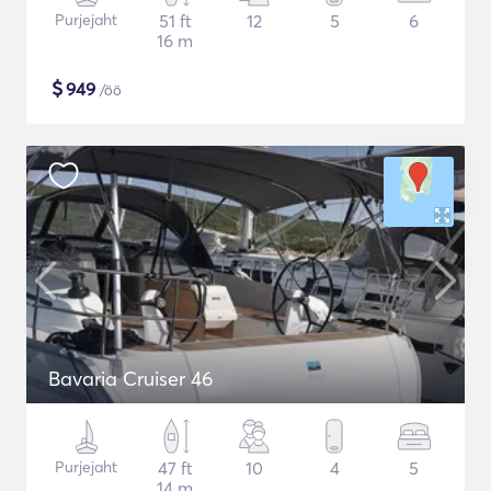
Purjejaht
51 ft
12
5
6
16 m
$
949
/öö
Bavaria Cruiser 46
Purjejaht
47 ft
10
4
5
14 m