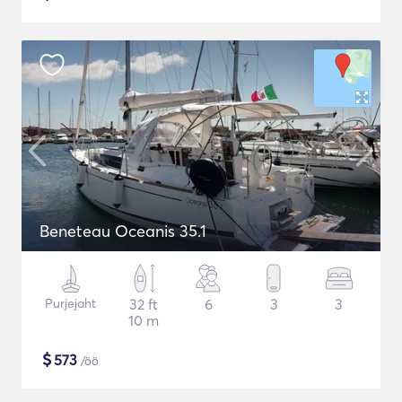
Beneteau Oceanis 35.1
Purjejaht
32 ft
6
3
3
10 m
$
573
/öö