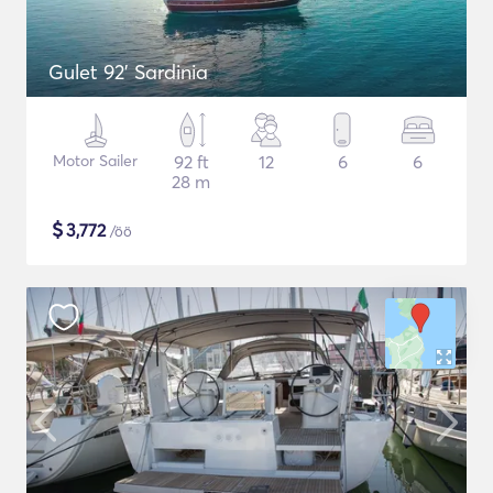
Gulet 92' Sardinia
Motor Sailer
92 ft
12
6
6
28 m
$
3,772
/öö