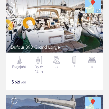
Dufour 390 Grand Large
Purjejaht
39 ft
8
3
4
12 m
$
621
/öö