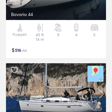
Bavaria 44
Purjejaht
45 ft
9
4
5
14 m
$
516
/öö