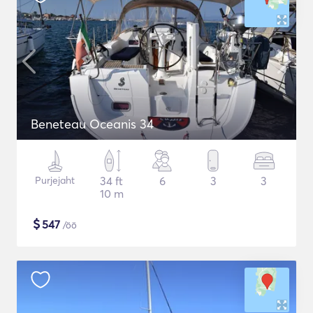
Beneteau Oceanis 34
Purjejaht
34 ft
6
3
3
10 m
$
547
/öö