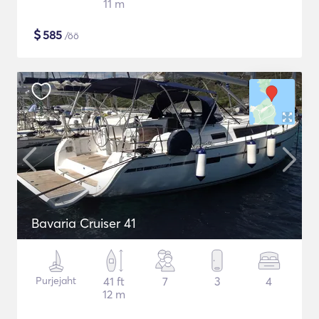
11 m
$
585
/öö
Bavaria Cruiser 41
Purjejaht
41 ft
7
3
4
12 m