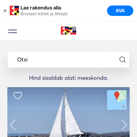
Lae rakendus alla
×
AVA
Broneeri kiirelt ja lihtsalt
Otsi
Hind sisaldab alati meeskonda.