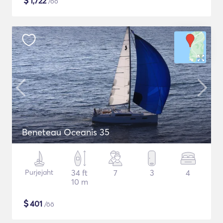
$
1,722
/öö
Beneteau Oceanis 35
Purjejaht
34 ft
7
3
4
10 m
$
401
/öö