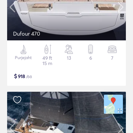
Dufour 470
Purjejaht
49 ft
13
6
7
15 m
$
918
/öö