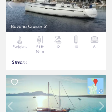
Bavaria Cruiser 51
Purjejaht
51 ft
12
10
6
16 m
$
892
/öö