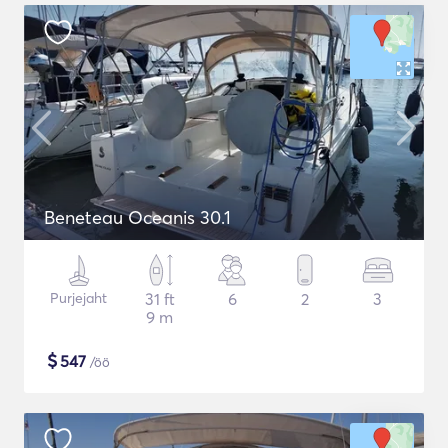
Beneteau Oceanis 30.1
Purjejaht
31 ft
6
2
3
9 m
$
547
/öö