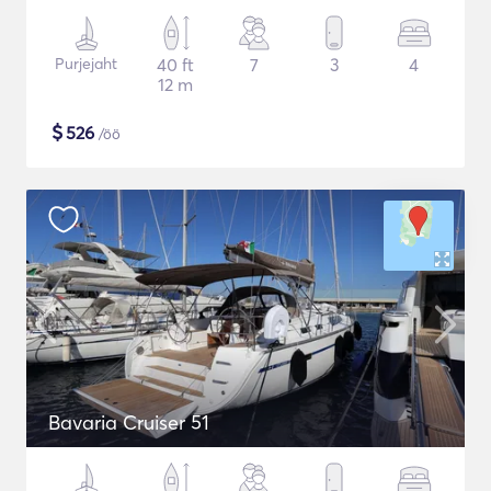
Purjejaht
40 ft
7
3
4
12 m
$
526
/öö
Bavaria Cruiser 51