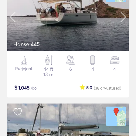
Hanse 445
Purjejaht
44 ft
6
4
4
13 m
$
1,045
5.0
/öö
(38
arvustused
)