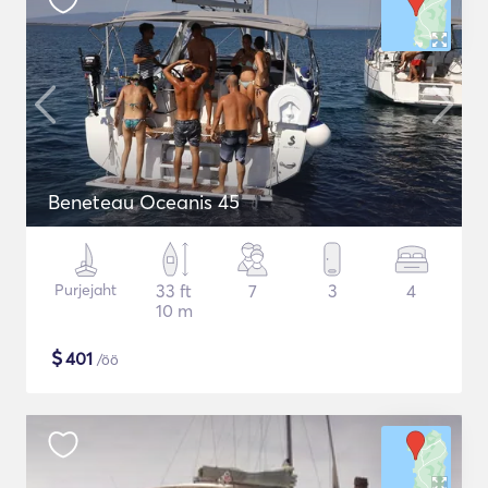
Beneteau Oceanis 45
Purjejaht
33 ft
7
3
4
10 m
$
401
/öö