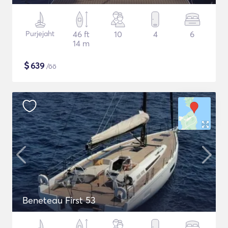
Purjejaht
46 ft
10
4
6
14 m
$
639
/öö
Beneteau First 53