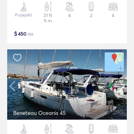
Purjejaht
31 ft
6
2
4
9 m
$
450
/öö
Beneteau Oceanis 45