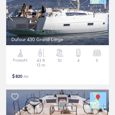
Dufour 430 Grand Large
Purjejaht
43 ft
10
4
5
13 m
$
820
/öö