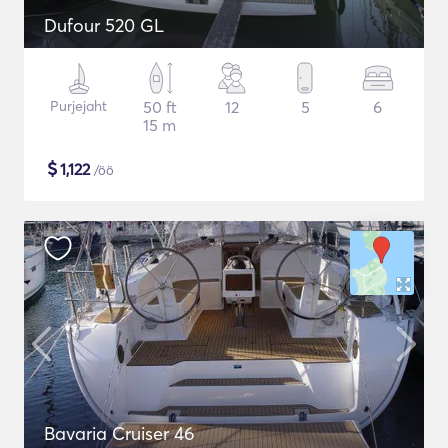
Dufour 520 GL
Purjejaht
50 ft
12
5
6
15 m
$
1,122
/öö
Bavaria Cruiser 46