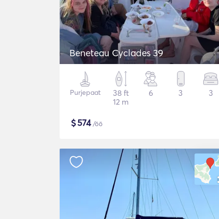
Beneteau Cyclades 39
Purjepaat
38 ft
6
3
3
12 m
$
574
/öö