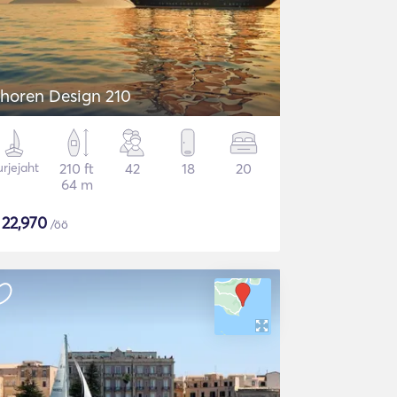
horen Design 210
rjejaht
210 ft
42
18
20
64 m
$
22,970
/öö