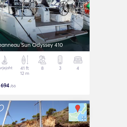
eanneau Sun Odyssey 410
rjejaht
41 ft
8
3
4
12 m
$
694
/öö