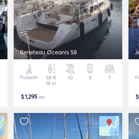
Beneteau Oceanis 58
J
Purjejaht
58 ft
10
5
7
Pu
18 m
$
1,295
/öö