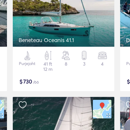
Beneteau Oceanis 41.1
D
Purjejaht
41 ft
8
3
4
Pu
12 m
$
730
/öö