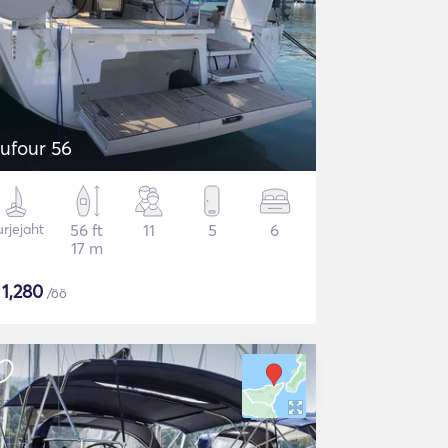
ufour 56
rjejaht
56 ft
11
5
6
17 m
$
1,280
/öö