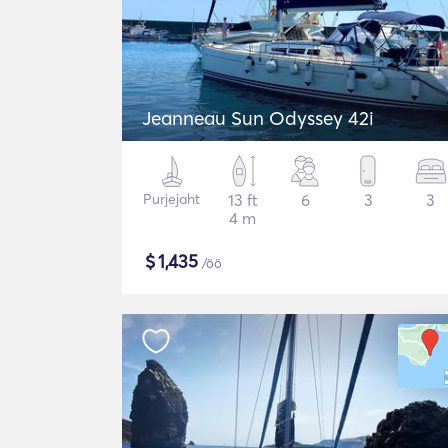
Jeanneau Sun Odyssey 42i
Purjejaht
13 ft
6
3
3
4 m
$
1,435
/öö