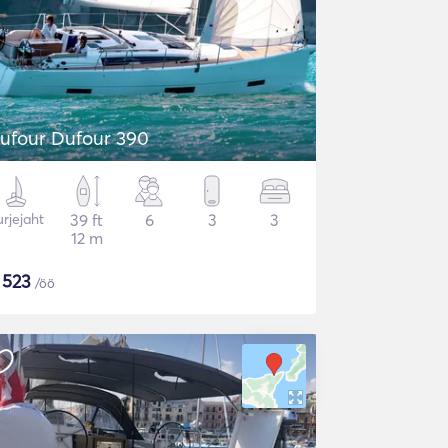
ufour Dufour 390
rjejaht
39 ft
6
3
3
12 m
$
523
/öö