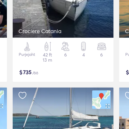
Crociere Catania
C
Purjejaht
42 ft
6
4
6
Pu
13 m
$
735
/öö