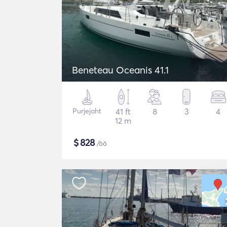
Beneteau Oceanis 41.1
Purjejaht
41 ft
8
3
4
12 m
$
828
/öö