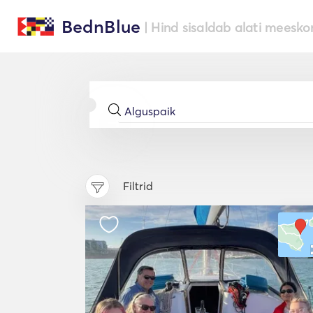
BednBlue
| Hind sisaldab alati meesko
Filtrid