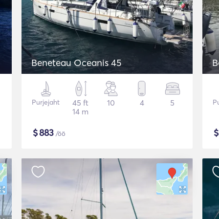
Beneteau Oceanis 45
B
Purjejaht
45 ft
10
4
5
Pu
14 m
$
883
/öö