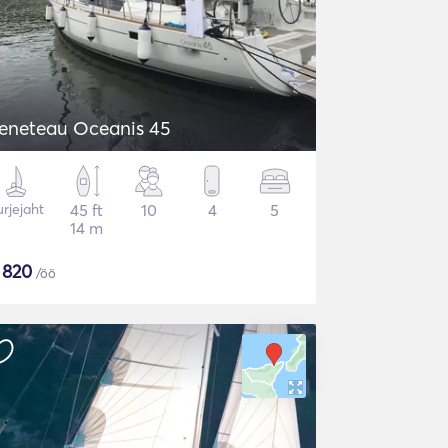
eneteau Oceanis 45
rjejaht
45 ft
10
4
5
14 m
$
820
/öö