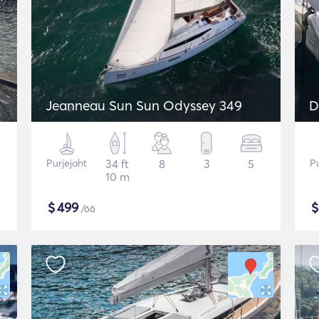
Jeanneau Sun Sun Odyssey 349
D
Purjejaht
34 ft
8
3
5
Pu
10 m
$
499
/öö