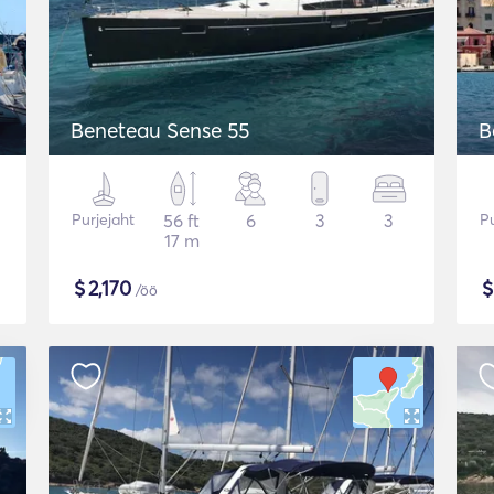
Beneteau Sense 55
B
Purjejaht
56 ft
6
3
3
Pu
17 m
$
2,170
/öö