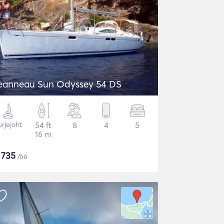
eanneau Sun Odyssey 54 DS
rjejaht
54 ft
8
4
5
16 m
$
735
/öö