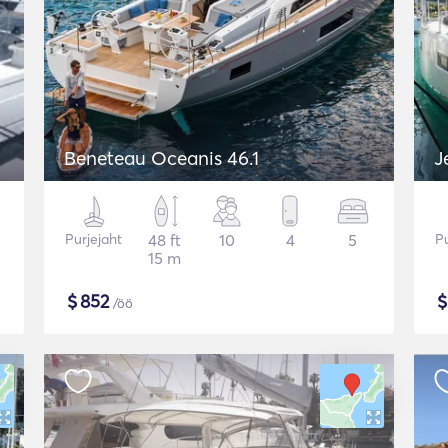
Beneteau Oceanis 46.1
J
Purjejaht
48 ft
10
4
5
Pu
15 m
$
852
/öö