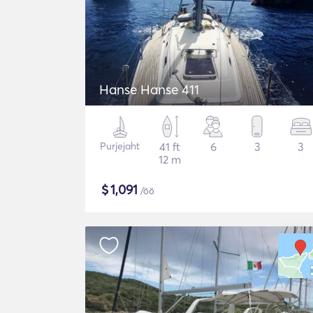
Hanse Hanse 411
Purjejaht
41 ft
6
3
3
12 m
$
1,091
/öö