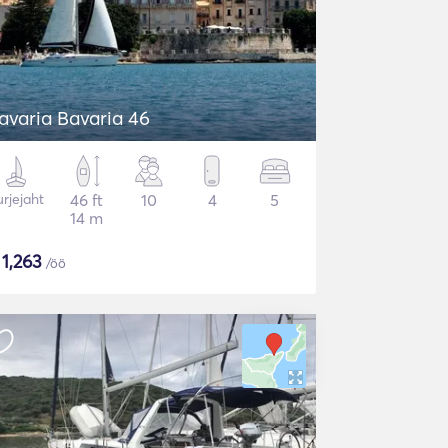
avaria Bavaria 46
rjejaht
46 ft
10
4
5
14 m
$
1,263
/öö