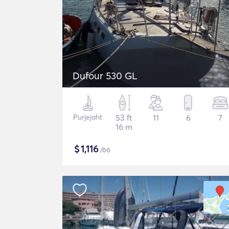
Dufour 530 GL
Purjejaht
53 ft
11
6
7
16 m
$
1,116
/öö