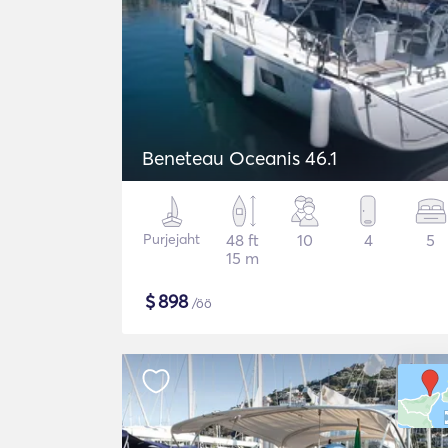
Beneteau Oceanis 46.1
Purjejaht
48 ft
10
4
5
15 m
$
898
/öö