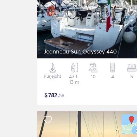
Jeanneau Sun Odyssey 440
Purjejaht
43 ft
10
4
5
13 m
$
782
/öö