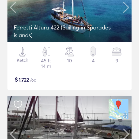
Ferretti Altura 422 (Sailing in Sporades
islands)
Ketch
45 ft
10
4
9
14 m
$
1,722
/öö