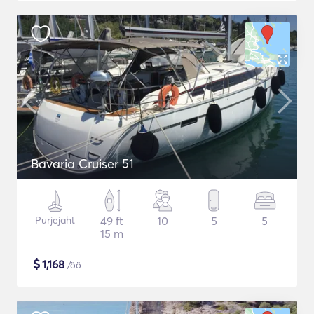
Bavaria Cruiser 51
Purjejaht
49 ft
10
5
5
15 m
$
1,168
/öö