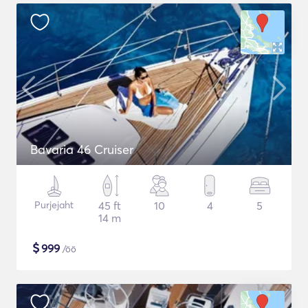
Bavaria 46 Cruiser
Purjejaht
45 ft
10
4
5
14 m
$
999
/öö