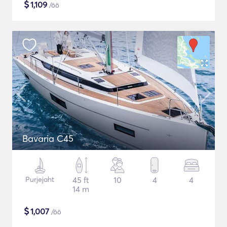
$
1,109
/öö
Bavaria C45
Purjejaht
45 ft
10
4
4
14 m
$
1,007
/öö