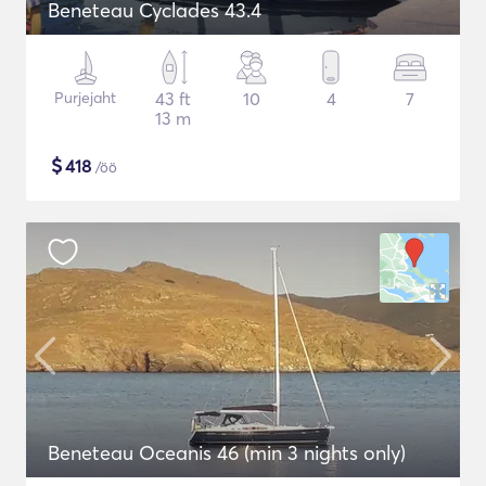
Beneteau Cyclades 43.4
Purjejaht
43 ft
10
4
7
13 m
$
418
/öö
Beneteau Oceanis 46 (min 3 nights only)