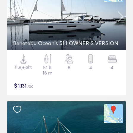
Beneteau Oceanis 51.1 OWNER'S VERSION
Purjejaht
51 ft
8
4
4
16 m
$
1,131
/öö