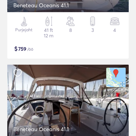
Beneteau Oceanis 41.1
Purjejaht
41 ft
8
3
4
12 m
$
759
/öö
Beneteau Oceanis 41.1