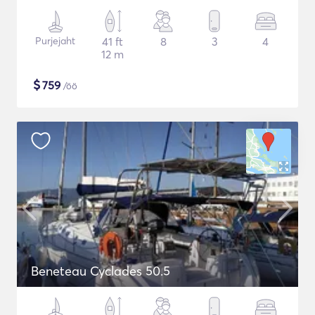
Purjejaht
41 ft
8
3
4
12 m
$
759
/öö
Beneteau Cyclades 50.5