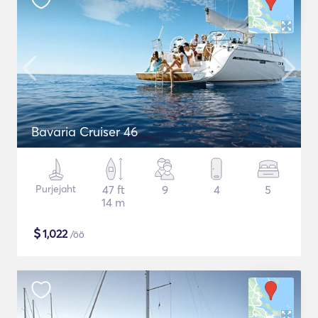
Bavaria Cruiser 46
Purjejaht
47 ft
9
4
5
14 m
$
1,022
/öö