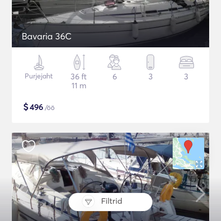
Bavaria 36C
Purjejaht
36 ft
6
3
3
11 m
$
496
/öö
Filtrid