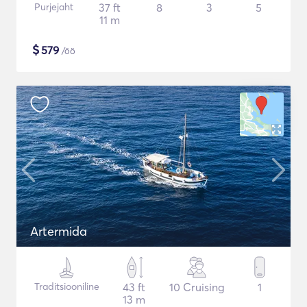
Purjejaht
37 ft
8
3
5
11 m
$
579
/öö
Artermida
Traditsiooniline
43 ft
10 Cruising
1
13 m