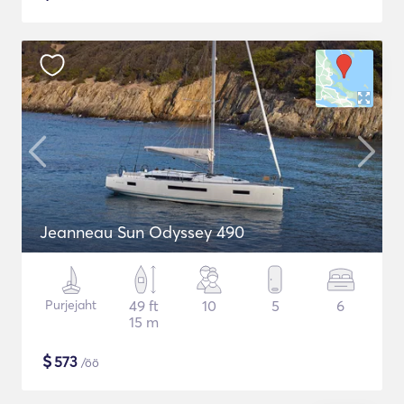
Jeanneau Sun Odyssey 490
Purjejaht
49 ft
10
5
6
15 m
$
573
/öö