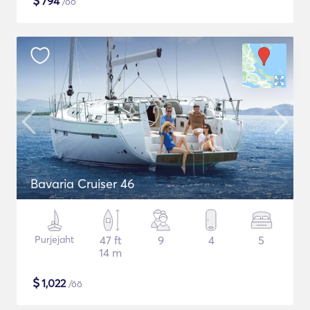
$
794
/öö
Bavaria Cruiser 46
Purjejaht
47 ft
9
4
5
14 m
$
1,022
/öö