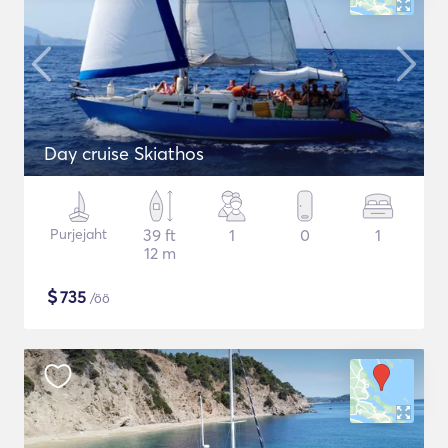
Day cruise Skiathos
Purjejaht
39 ft
1
0
1
12 m
$
735
/öö