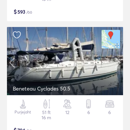
$
593
/öö
Beneteau Cyclades 50.5
Purjejaht
51 ft
12
6
6
16 m