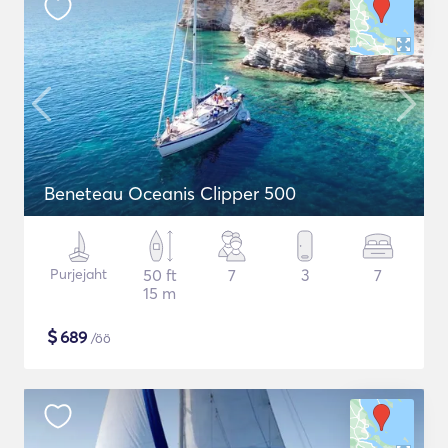
Beneteau Oceanis Clipper 500
Purjejaht
50 ft
7
3
7
15 m
$
689
/öö