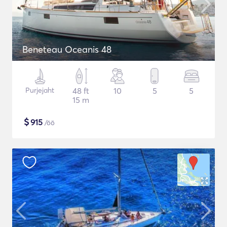
Beneteau Oceanis 48
Purjejaht
48 ft
10
5
5
15 m
$
915
/öö