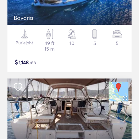
Bavaria
Purjejaht
49 ft
10
5
5
15 m
$
1,148
/öö