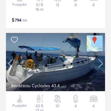
Purjejaht
51 ft
12
6
6
16 m
$
794
/öö
Beneteau Cyclades 43.4
Purjejaht
43 ft
10
4
4
13 m