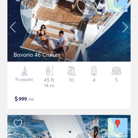
Bavaria 46 Cruiser
Purjejaht
45 ft
10
4
5
14 m
$
999
/öö