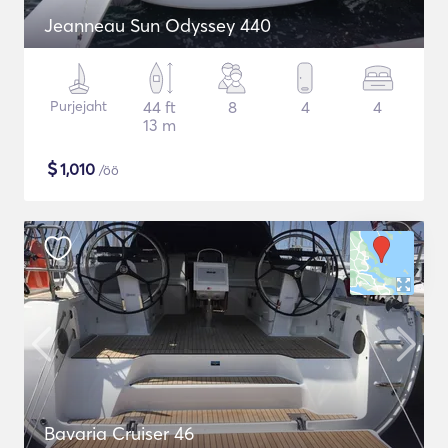
Jeanneau Sun Odyssey 440
Purjejaht
44 ft
8
4
4
13 m
$
1,010
/öö
Bavaria Cruiser 46