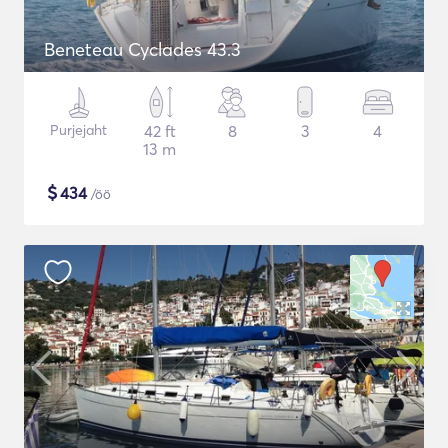
Beneteau Cyclades 43.3
Purjejaht
42 ft
8
3
4
13 m
$
434
/öö