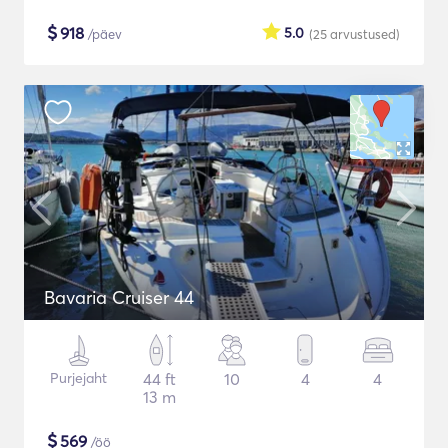
$
918
5.0
/päev
(25
arvustused
)
Bavaria Cruiser 44
Purjejaht
44 ft
10
4
4
13 m
$
569
/öö