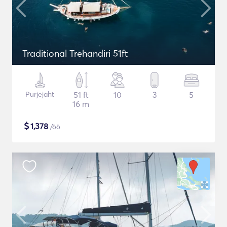
Traditional Trehandiri 51ft
Purjejaht
51 ft
10
3
5
16 m
$
1,378
/öö