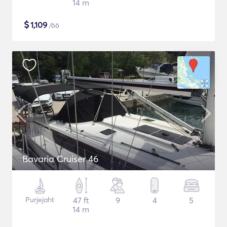
14 m
$
1,109
/öö
Bavaria Cruiser 46
Purjejaht
47 ft
9
4
5
14 m