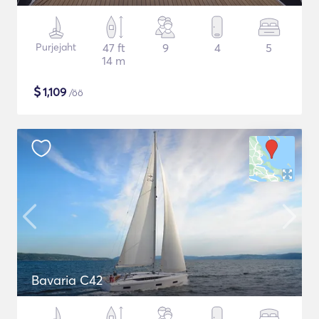
Purjejaht
47 ft
9
4
5
14 m
$
1,109
/öö
Bavaria C42