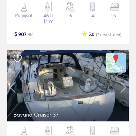
Purjejaht
46 ft
6
4
5
14 m
$
907
5.0
/öö
(2
arvustused
)
Bavaria Cruiser 37