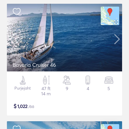
Bavaria Cruiser 46
Purjejaht
47 ft
9
4
5
14 m
$
1,022
/öö