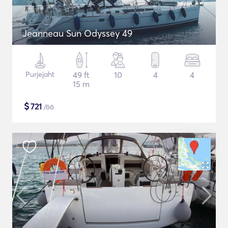
Jeanneau Sun Odyssey 49
Purjejaht
49 ft
10
4
4
15 m
$
721
/öö