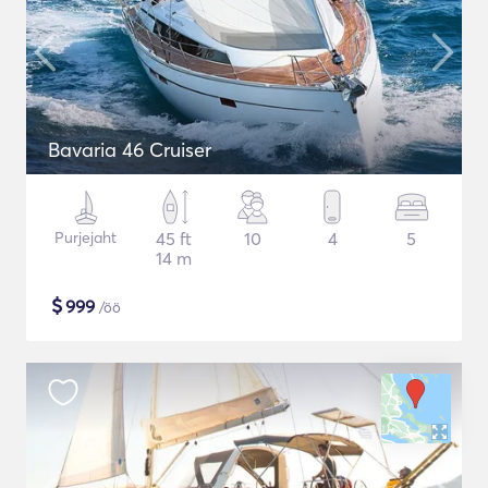
Bavaria 46 Cruiser
Purjejaht
45 ft
10
4
5
14 m
$
999
/öö