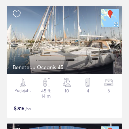
Beneteau Oceanis 45
Purjejaht
45 ft
10
4
6
14 m
$
816
/öö