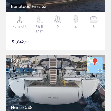
Beneteau First 53
Purjejaht
56 ft
9
4
6
17 m
$
1,842
/öö
Hanse 548