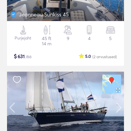
Jeanneau Sunkiss 45
Purjejaht
45 ft
9
4
5
14 m
$
631
5.0
/öö
(2
arvustused
)