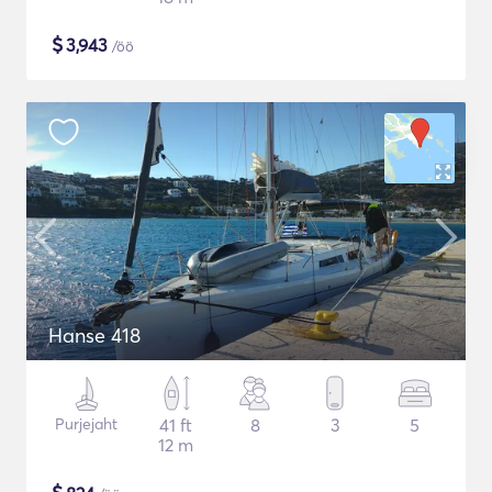
$
3,943
/öö
Hanse 418
Purjejaht
41 ft
8
3
5
12 m