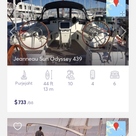
Jeanneau Sun Odyssey 439
Purjejaht
44 ft
10
4
6
13 m
$
733
/öö