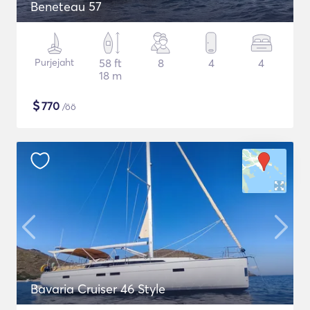
Beneteau 57
Purjejaht
58 ft
8
4
4
18 m
$
770
/öö
Bavaria Cruiser 46 Style