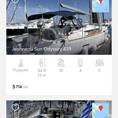
Jeanneau Sun Odyssey 439
Purjejaht
44 ft
10
4
5
13 m
$
714
/öö