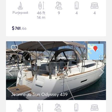
Purjepaat
46 ft
9
4
4
14 m
$
761
/öö
Jeanneau Sun Odyssey 439