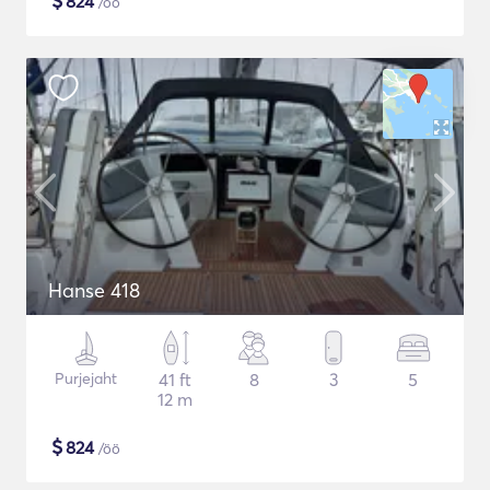
$
824
/öö
Hanse 418
Purjejaht
41 ft
8
3
5
12 m
$
824
/öö