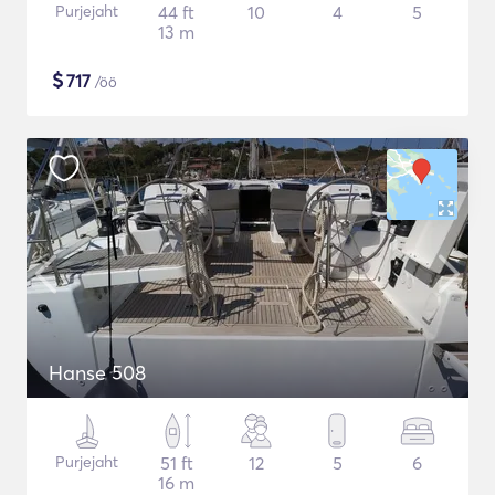
Purjejaht
44 ft
10
4
5
13 m
$
717
/öö
Hanse 508
Purjejaht
51 ft
12
5
6
16 m