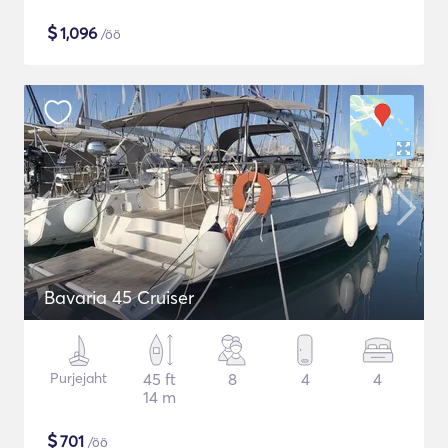
$
1,096
/öö
Bavaria 45 Cruiser
Purjejaht
45 ft
8
4
4
14 m
$
701
/öö