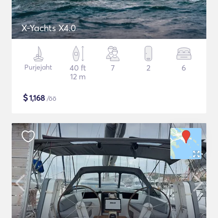
X-Yachts X4.0
Purjejaht
40 ft
7
2
6
12 m
$
1,168
/öö