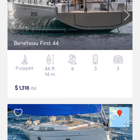
Beneteau First 44
Purjejaht
46 ft
6
3
3
14 m
$
1,318
/öö