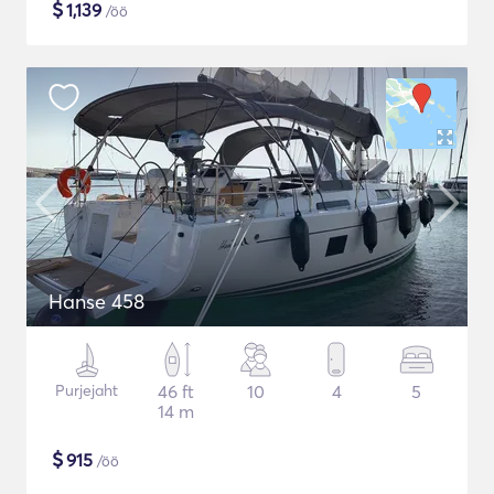
$
1,139
/öö
Hanse 458
Purjejaht
46 ft
10
4
5
14 m
$
915
/öö