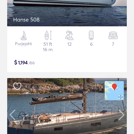
Hanse 508
Purjejaht
51 ft
12
6
7
16 m
$
1,194
/öö