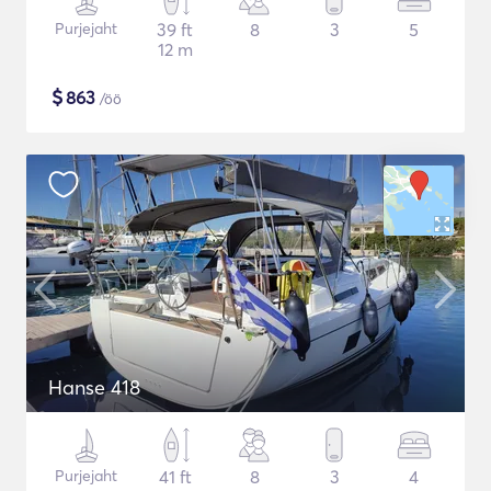
Purjejaht
39 ft
8
3
5
12 m
$
863
/öö
Hanse 418
Purjejaht
41 ft
8
3
4