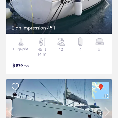
Elan Impression 45.1
Purjejaht
45 ft
10
4
5
14 m
$
879
/öö