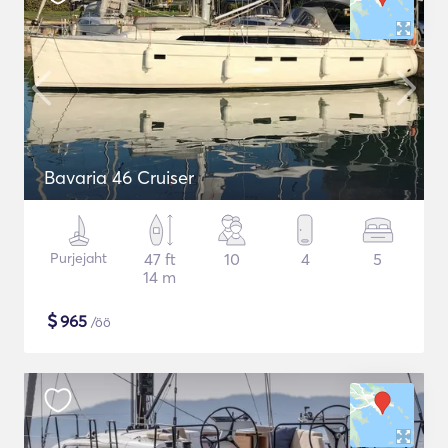
Bavaria 46 Cruiser
Purjejaht
47 ft
10
4
5
14 m
$
965
/öö