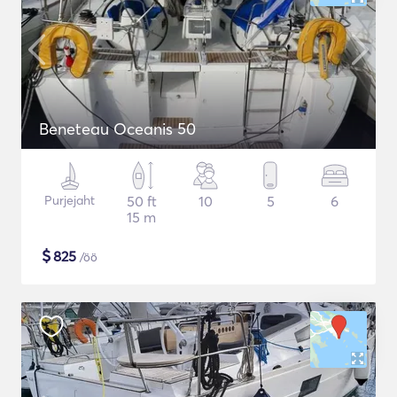
Beneteau Oceanis 50
Purjejaht
50 ft
10
5
6
15 m
$
825
/öö