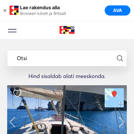
Lae rakendus alla
×
AVA
Broneeri kiirelt ja lihtsalt
Otsi
Hind sisaldab alati meeskonda.