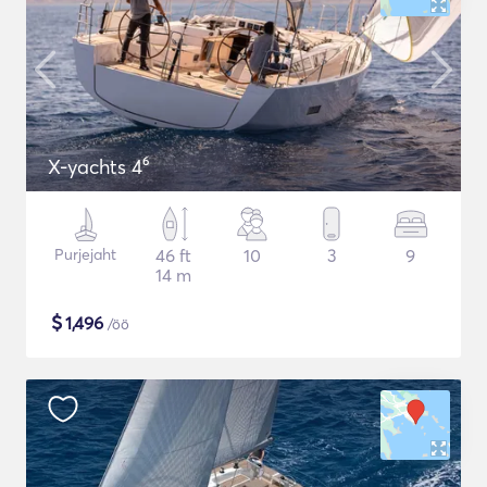
X-yachts 4⁶
Purjejaht
46 ft
10
3
9
14 m
$
1,496
/öö