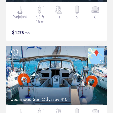
Purjejaht
53 ft
11
5
6
16 m
$
1,278
/öö
Jeanneau Sun Odyssey 410