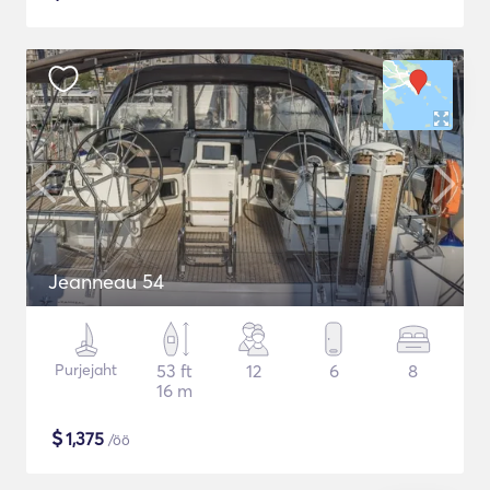
Jeanneau 54
Purjejaht
53 ft
12
6
8
16 m
$
1,375
/öö