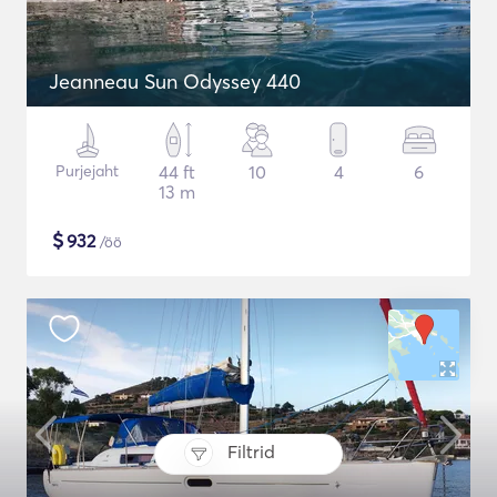
Jeanneau Sun Odyssey 440
Purjejaht
44 ft
10
4
6
13 m
$
932
/öö
Filtrid