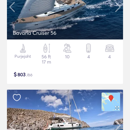
Bavaria Cruiser 56
Purjejaht
56 ft
10
4
4
17 m
$
803
/öö