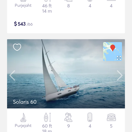
Purjejaht
46 ft
8
4
4
14 m
$
543
/öö
Solaris 60
Purjejaht
60 ft
9
4
5
18 m