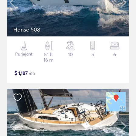
Hanse 508
Purjejaht
51 ft
10
5
6
16 m
$
1,187
/öö