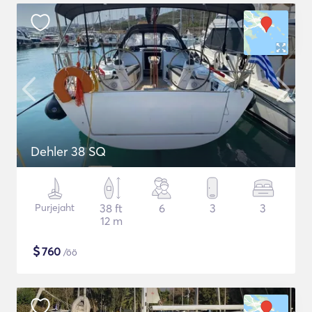
Dehler 38 SQ
Purjejaht
38 ft
6
3
3
12 m
$
760
/öö