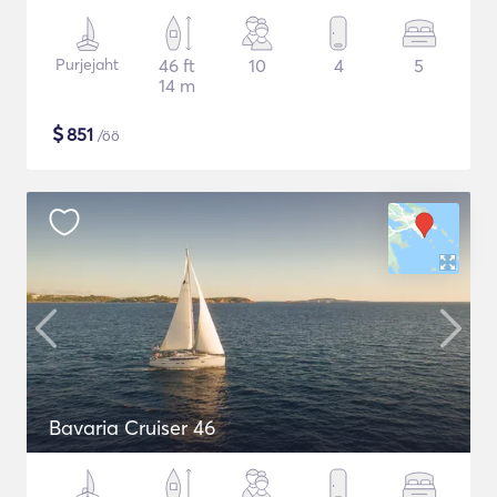
Purjejaht
46 ft
10
4
5
14 m
$
851
/öö
Bavaria Cruiser 46