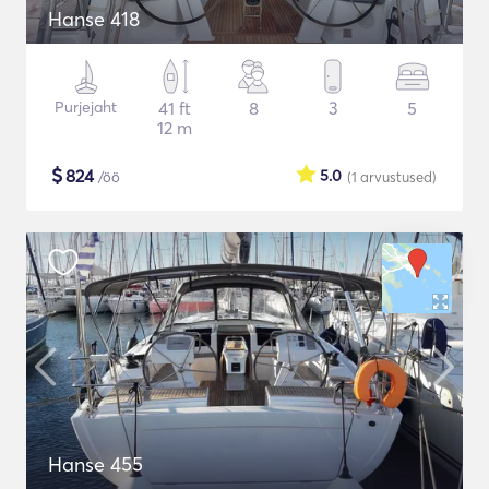
Hanse 418
Purjejaht
41 ft
8
3
5
12 m
$
824
5.0
/öö
(1
arvustused
)
Hanse 455