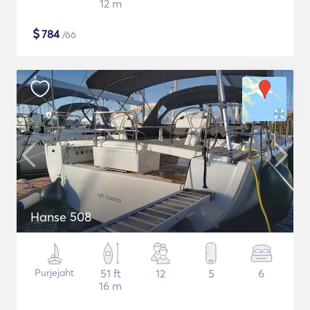
12 m
$
784
/öö
Hanse 508
Purjejaht
51 ft
12
5
6
16 m