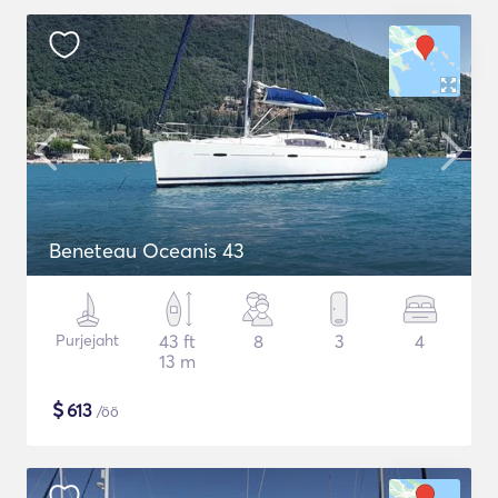
Beneteau Oceanis 43
Purjejaht
43 ft
8
3
4
13 m
$
613
/öö