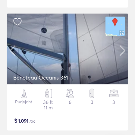
Beneteau Oceanis 361
Purjejaht
36 ft
6
3
3
11 m
$
1,091
/öö