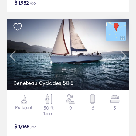
$
1,952
/öö
Beneteau Cyclades 50.5
Purjejaht
50 ft
9
6
5
15 m
$
1,065
/öö