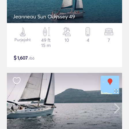
Jeanneau Sun Odyssey 49
Purjejaht
49 ft
10
4
7
15 m
$
1,607
/öö