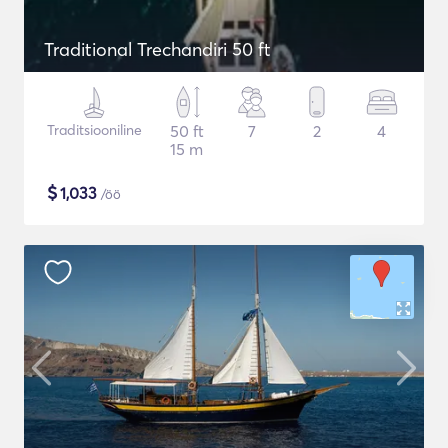
Traditional Trechandiri 50 ft
Traditsiooniline
50 ft
7
2
4
15 m
$
1,033
/öö