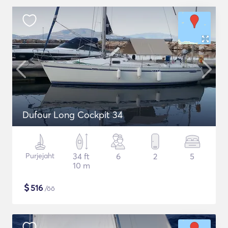
Dufour Long Cockpit 34
Purjejaht
34 ft
6
2
5
10 m
$
516
/öö