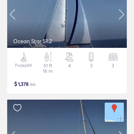
Ocean Star 51.2
Purjejaht
51 ft
4
3
3
16 m
$
1,378
/öö