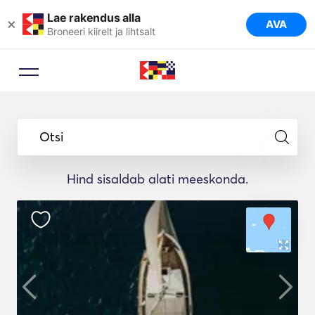
Lae rakendus alla
×
AVA
Broneeri kiirelt ja lihtsalt
Otsi
Hind sisaldab alati meeskonda.