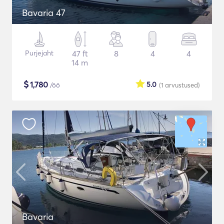
Bavaria 47
Purjejaht
47 ft
8
4
4
14 m
$
1,780
5.0
/öö
(1
arvustused
)
Bavaria