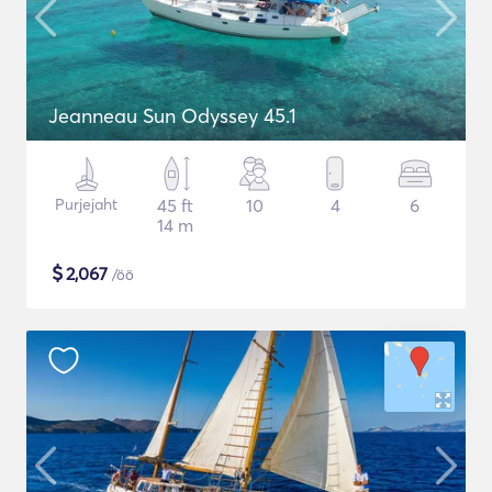
Jeanneau Sun Odyssey 45.1
Purjejaht
45 ft
10
4
6
14 m
$
2,067
/öö