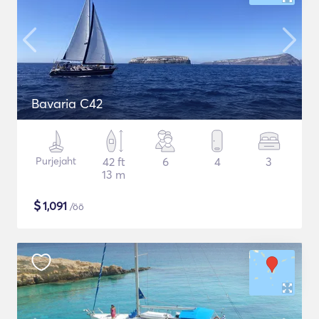
Bavaria C42
Purjejaht
42 ft
6
4
3
13 m
$
1,091
/öö