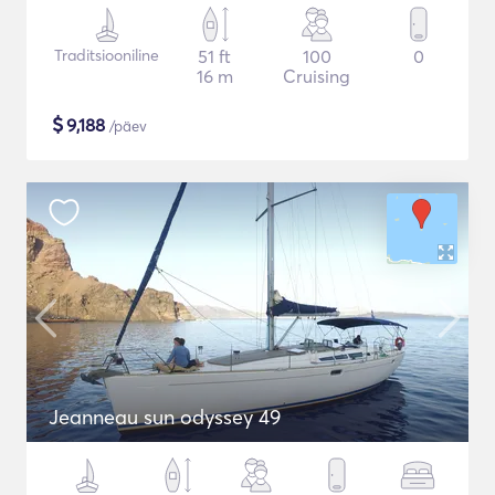
Traditsiooniline
51 ft
100
0
16 m
Cruising
$
9,188
/päev
Jeanneau sun odyssey 49