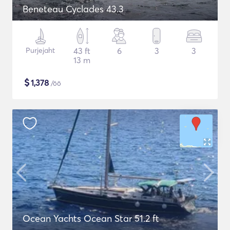
Beneteau Cyclades 43.3
Purjejaht
43 ft
6
3
3
13 m
$
1,378
/öö
Ocean Yachts Ocean Star 51.2 ft