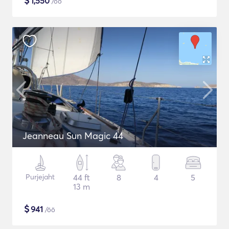
$
1,550
/öö
Jeanneau Sun Magic 44
Purjejaht
44 ft
8
4
5
13 m
$
941
/öö