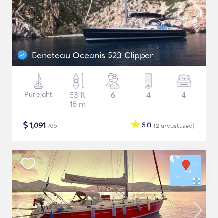
Beneteau Oceanis 523 Clipper
Purjejaht
53 ft
6
4
4
16 m
$
1,091
5.0
/öö
(2
arvustused
)