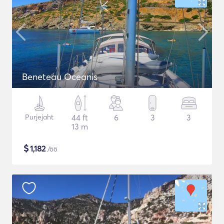
Beneteau Oceanis
Purjejaht
44 ft
6
3
3
13 m
$
1,182
/öö