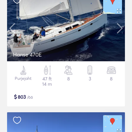
Hanse 470E
Purjejaht
47 ft
8
3
8
14 m
$
803
/öö