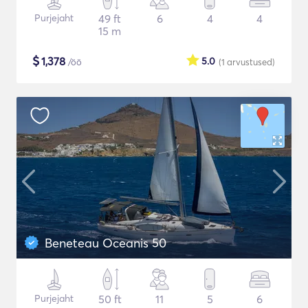
Purjejaht
49 ft
6
4
4
15 m
$
1,378
5.0
/öö
(1
arvustused
)
Beneteau Oceanis 50
Purjejaht
50 ft
11
5
6