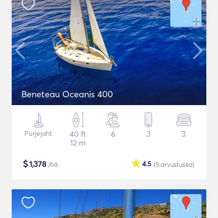
Beneteau Oceanis 400
Purjejaht
40 ft
6
3
3
12 m
$
1,378
4.5
/öö
(5
arvustused
)