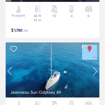
Purjejaht
46 ft
10
4
6
14 m
$
1,780
/öö
Jeanneau Sun Odyssey 49