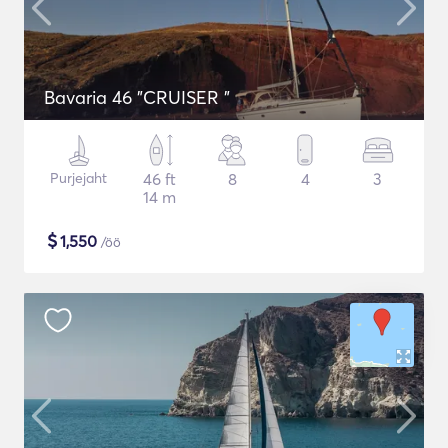
Bavaria 46 "CRUISER "
Purjejaht
46 ft
8
4
3
14 m
$
1,550
/öö