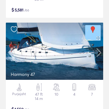
$
5,581
/öö
Harmony 47
Purjejaht
47 ft
10
4
7
14 m