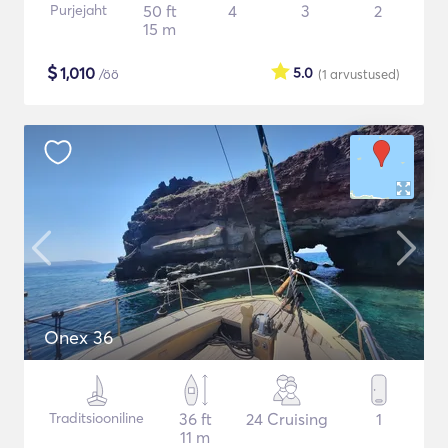
Purjejaht
50 ft
4
3
2
15 m
$
1,010
5.0
/öö
(1
arvustused
)
Onex 36
Traditsiooniline
36 ft
24 Cruising
1
11 m