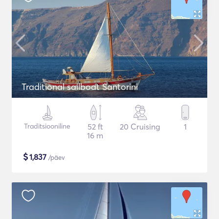
Traditional sailboat Santorini
Traditsiooniline
52 ft
20 Cruising
1
16 m
$
1,837
/päev