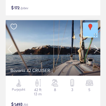
$
172
/päev
Bavaria 42 CRUISER
Purjejaht
42 ft
8
3
5
13 m
$
1,493
/öö