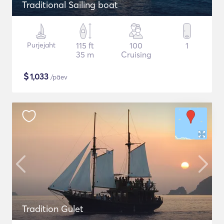
Traditional Sailing boat
Purjejaht
115 ft
100
1
35 m
Cruising
$
1,033
/päev
Tradition Gulet