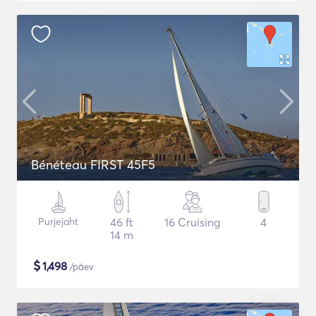
Bénéteau FIRST 45F5
Purjejaht
46 ft
16 Cruising
4
14 m
$
1,498
/päev