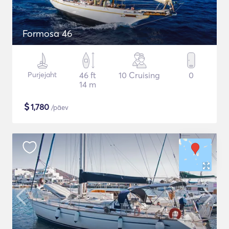
Formosa 46
Purjejaht
46 ft
10 Cruising
0
14 m
$
1,780
/päev