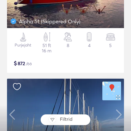
Alpha 51 (Skippered Only)
Purjejaht
51 ft
8
4
5
16 m
$
872
/öö
Filtrid