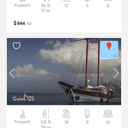
Purjejaht
56 ft
12
5
6
17 m
$
844
/öö
Gulet 125
Purjejaht
125 ft
18
8
14
38 m