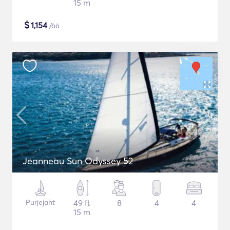
15 m
$
1,154
/öö
Jeanneau Sun Odyssey 52
Purjejaht
49 ft
8
4
4
15 m