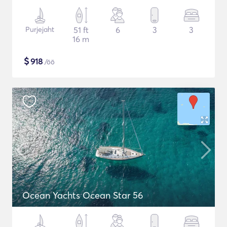
Purjejaht
51 ft
6
3
3
16 m
$
918
/öö
Ocean Yachts Ocean Star 56