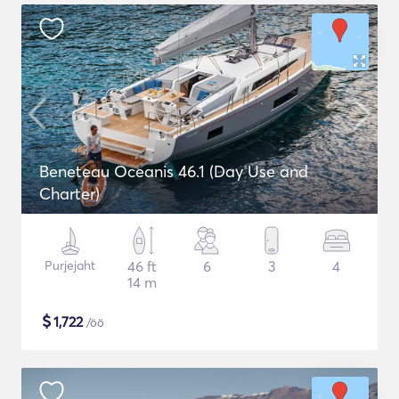
Beneteau Oceanis 46.1 (Day Use and
Charter)
Purjejaht
46 ft
6
3
4
14 m
$
1,722
/öö