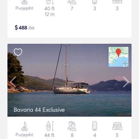
Purjejaht
40 ft
7
3
3
12 m
$
488
/öö
Bavaria 44 Exclusive
Purjejaht
44 ft
8
4
5