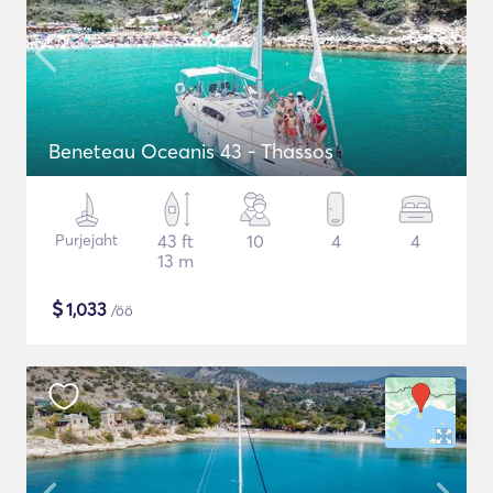
Beneteau Oceanis 43 - Thassos
Purjejaht
43 ft
10
4
4
13 m
$
1,033
/öö