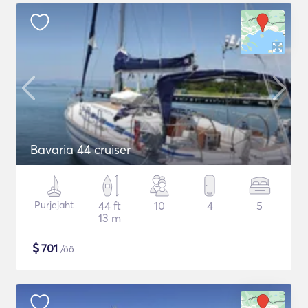
Bavaria 44 cruiser
Purjejaht
44 ft
10
4
5
13 m
$
701
/öö