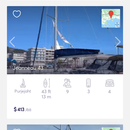
Jeanneau 43
Purjejaht
43 ft
9
3
4
13 m
$
413
/öö