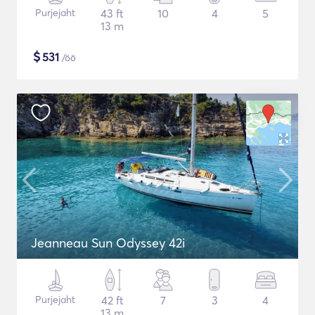
Purjejaht
43 ft
10
4
5
13 m
$
531
/öö
Jeanneau Sun Odyssey 42i
Purjejaht
42 ft
7
3
4
13 m