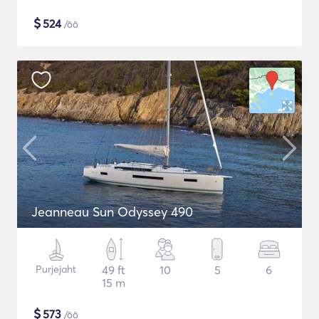
$
524
/öö
Jeanneau Sun Odyssey 490
Purjejaht
49 ft
10
5
6
15 m
$
573
/öö