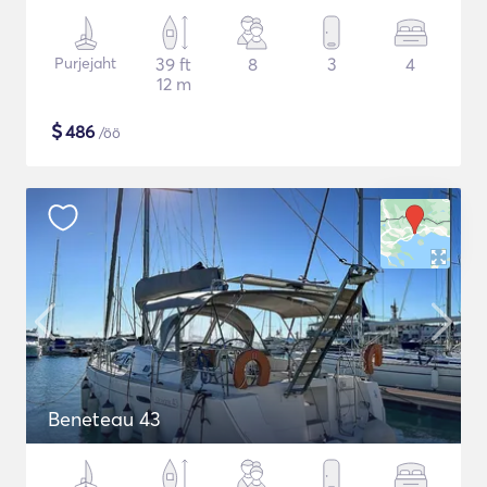
Purjejaht
39 ft
8
3
4
12 m
$
486
/öö
Beneteau 43