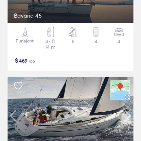
Bavaria 46
Purjejaht
47 ft
8
4
4
14 m
$
469
/öö