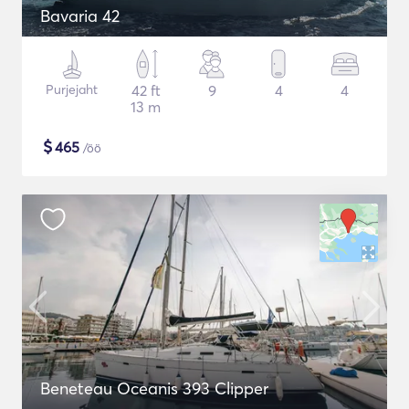
Bavaria 42
Purjejaht
42 ft
9
4
4
13 m
$
465
/öö
Beneteau Oceanis 393 Clipper