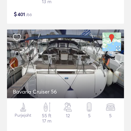
13 m
$
401
/öö
Bavaria Cruiser 56
Purjejaht
55 ft
12
5
5
17 m