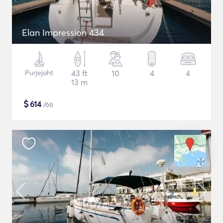
Elan Impression 434
Purjejaht
43 ft
10
4
4
13 m
$
614
/öö