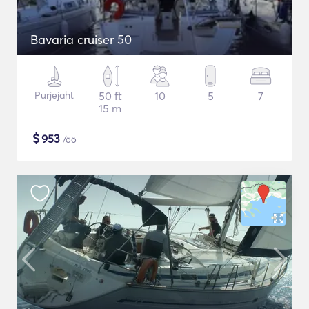
Bavaria cruiser 50
Purjejaht
50 ft
10
5
7
15 m
$
953
/öö