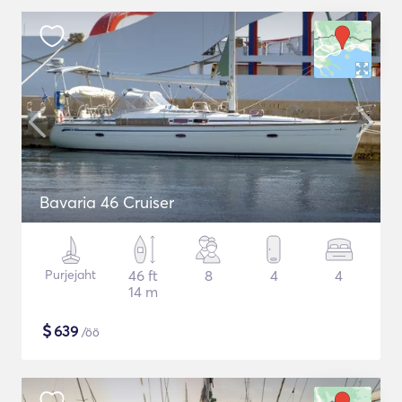
Bavaria 46 Cruiser
Purjejaht
46 ft
8
4
4
14 m
$
639
/öö