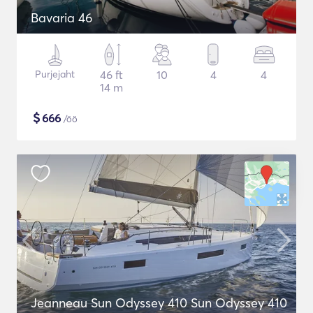
Bavaria 46
Purjejaht
46 ft
10
4
4
14 m
$
666
/öö
Jeanneau Sun Odyssey 410 Sun Odyssey 410