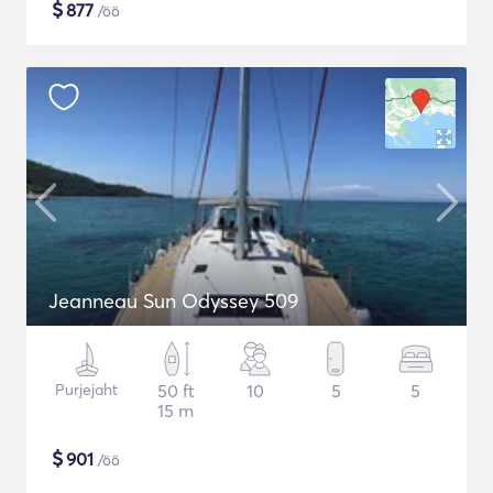
$
877
/öö
Jeanneau Sun Odyssey 509
Purjejaht
50 ft
10
5
5
15 m
$
901
/öö