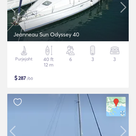
Jeanneau Sun Odyssey 40
Purjejaht
40 ft
6
3
3
12 m
$
287
/öö