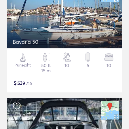
Bavaria 50
Purjejaht
50 ft
10
5
10
15 m
$
539
/öö