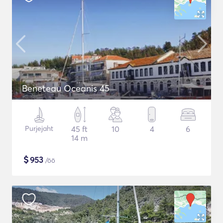
Beneteau Oceanis 45
Purjejaht
45 ft
10
4
6
14 m
$
953
/öö