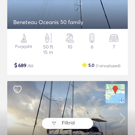
Beneteau Oceanis 50 family
Purjejaht
50 ft
10
6
7
15 m
$
689
5.0
/öö
(1
arvustused
)
Filtrid