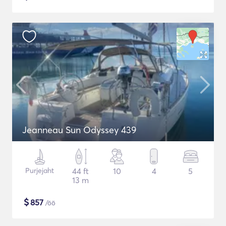
Jeanneau Sun Odyssey 439
Purjejaht
44 ft
10
4
5
13 m
$
857
/öö