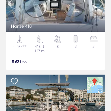
Hanse 418
Purjejaht
418 ft
8
3
3
127 m
$
631
/öö