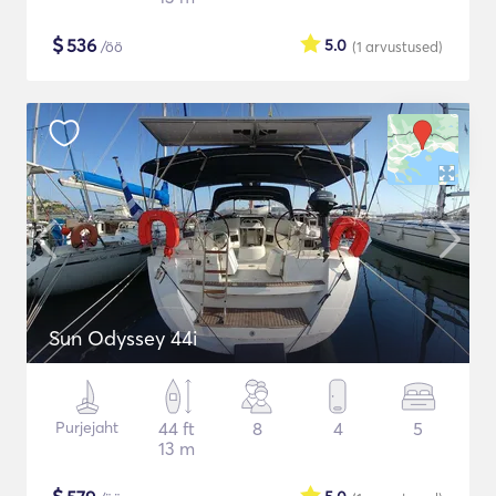
$
536
5.0
/öö
(1
arvustused
)
Sun Odyssey 44i
Purjejaht
44 ft
8
4
5
13 m