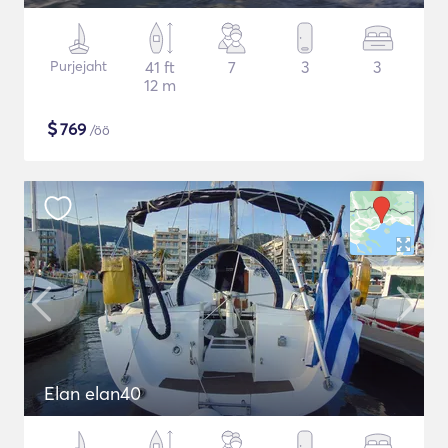
Purjejaht
41 ft
7
3
3
12 m
$
769
/öö
Elan elan40