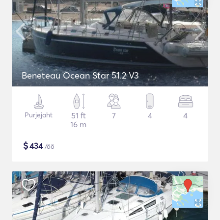
Beneteau Ocean Star 51.2 V3
Purjejaht
51 ft
7
4
4
16 m
$
434
/öö