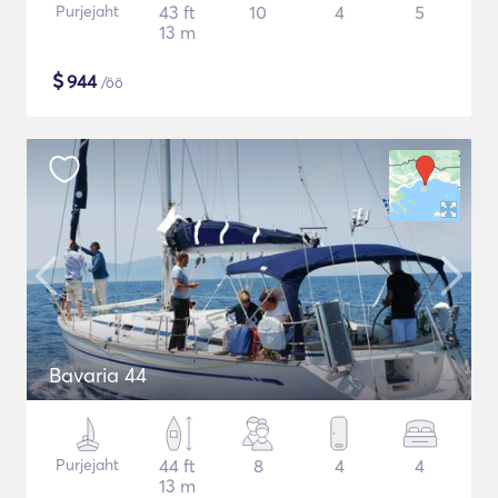
Purjejaht
43 ft
10
4
5
13 m
$
944
/öö
Bavaria 44
Purjejaht
44 ft
8
4
4
13 m