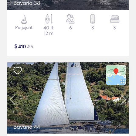
Bavaria 38
Purjejaht
40 ft
6
3
3
12 m
$
410
/öö
Bavaria 44