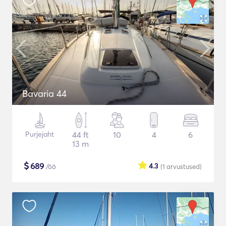
Bavaria 44
Purjejaht
44 ft
10
4
6
13 m
$
689
4.3
/öö
(1
arvustused
)