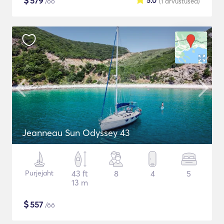
$
579
5.0
/öö
(1
arvustused
)
Jeanneau Sun Odyssey 43
Purjejaht
43 ft
8
4
5
13 m
$
557
/öö