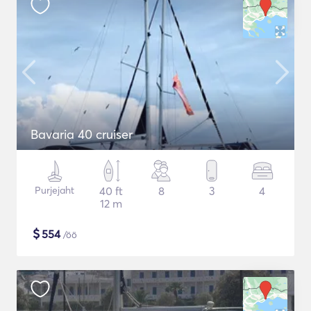
Bavaria 40 cruiser
Purjejaht
40 ft
8
3
4
12 m
$
554
/öö