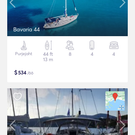
Bavaria 44
Purjejaht
44 ft
8
4
4
13 m
$
534
/öö