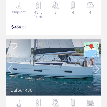
Purjejaht
45 ft
8
4
4
14 m
$
454
/öö
Dufour 430