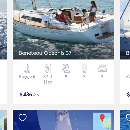
Beneteau Oceanis 37
B
Purjejaht
37 ft
8
3
5
Pu
11 m
$
436
/öö