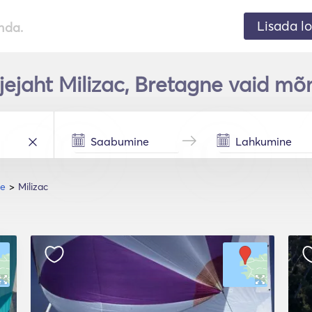
Lisada lo
nda.
jejaht Milizac, Bretagne vaid mõ
ne
Milizac