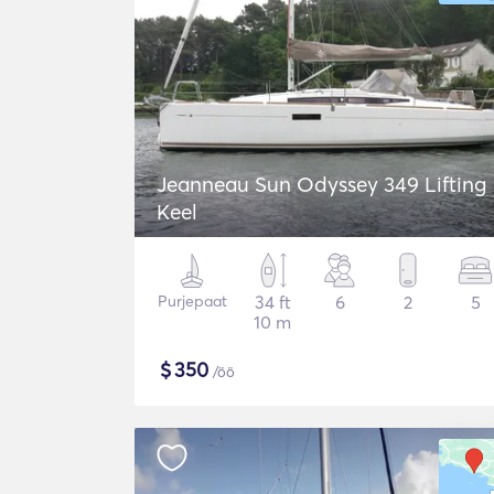
Jeanneau Sun Odyssey 349 Lifting
Keel
Purjepaat
34 ft
6
2
5
10 m
$
350
/öö