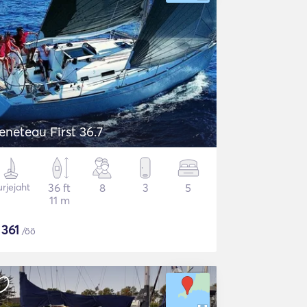
eneteau First 36.7
rjejaht
36 ft
8
3
5
11 m
$
361
/öö