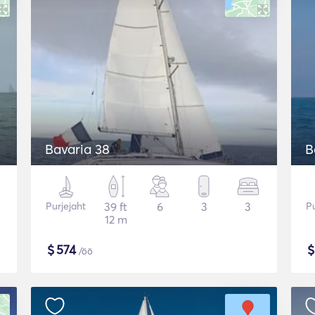
Bavaria 38
B
Purjejaht
39 ft
6
3
3
Pu
12 m
$
574
/öö