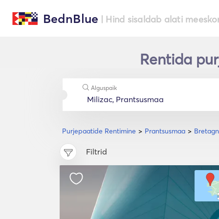
BednBlue
| Hind sisaldab alati meesko
Rentida pur
Alguspaik
Purjepaatide Rentimine
Prantsusmaa
Bretag
Filtrid