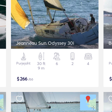
Jeanneau Sun Odyssey 30i
B
Purjejaht
30 ft
6
2
4
Pu
9 m
$
266
/öö