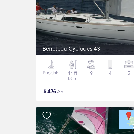
Beneteau Cyclades 43
Purjejaht
44 ft
9
4
5
13 m
$
426
/öö