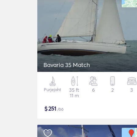
Bavaria 35 Match
Purjejaht
35 ft
6
2
3
11 m
$
251
/öö