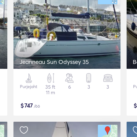
Jeanneau Sun Odyssey 35
B
Purjejaht
35 ft
6
3
3
Pu
11 m
$
747
/öö