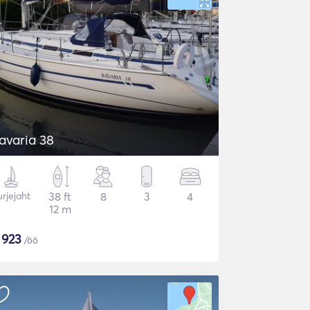
avaria 38
rjejaht
38 ft
8
3
4
12 m
$
923
/öö