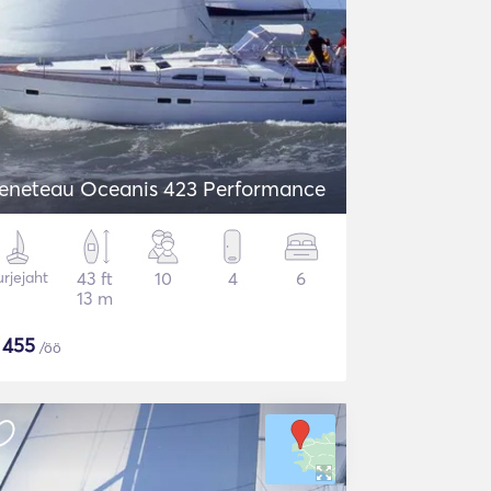
eneteau Oceanis 423 Performance
rjejaht
43 ft
10
4
6
13 m
$
455
/öö