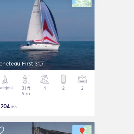
eneteau First 31.7
rjejaht
31 ft
4
2
2
9 m
$
204
/öö