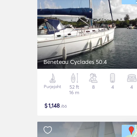
Beneteau Cyclades 50.4
Purjejaht
52 ft
8
4
4
16 m
$
1,148
/öö