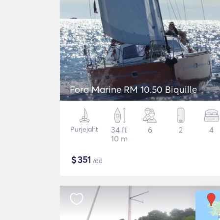
Fora Marine RM 10.50 Biquille
Purjejaht
34 ft
6
2
4
10 m
$
351
/öö