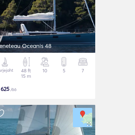
eneteau Oceanis 48
rjejaht
48 ft
10
5
7
15 m
$
625
/öö