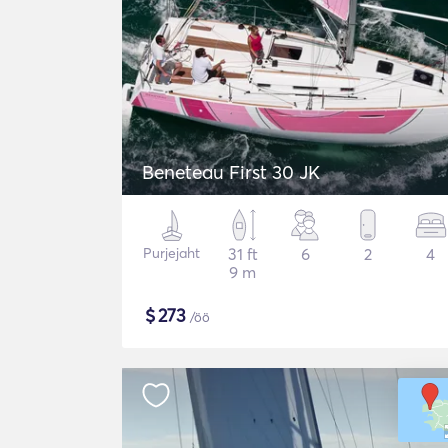
Beneteau First 30 JK
Purjejaht
31 ft
6
2
4
9 m
$
273
/öö