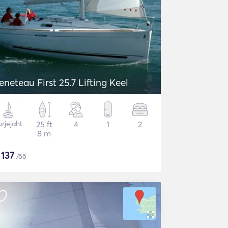
eneteau First 25.7 Lifting Keel
rjejaht
25 ft
4
1
2
8 m
$
137
/öö