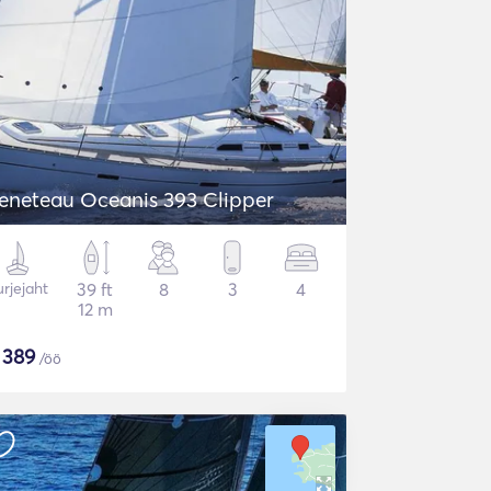
eneteau Oceanis 393 Clipper
rjejaht
39 ft
8
3
4
12 m
$
389
/öö