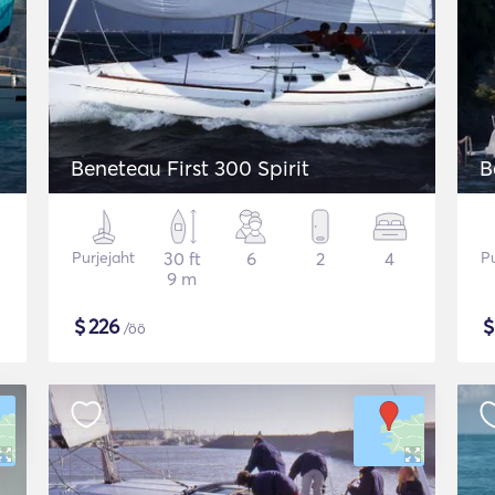
Beneteau First 300 Spirit
B
Purjejaht
30 ft
6
2
4
Pu
9 m
$
226
/öö