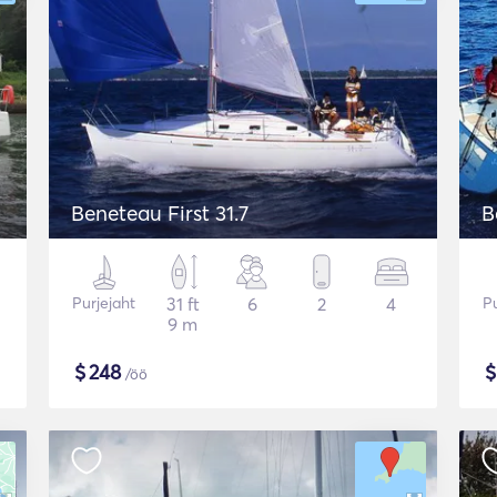
Beneteau First 31.7
B
Purjejaht
31 ft
6
2
4
Pu
9 m
$
248
/öö