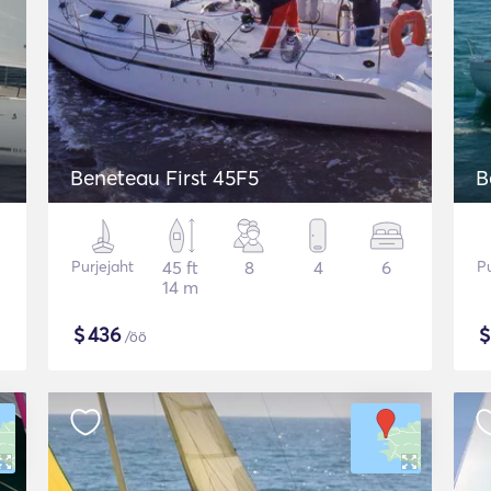
Beneteau First 45F5
B
Purjejaht
45 ft
8
4
6
Pu
14 m
$
436
/öö