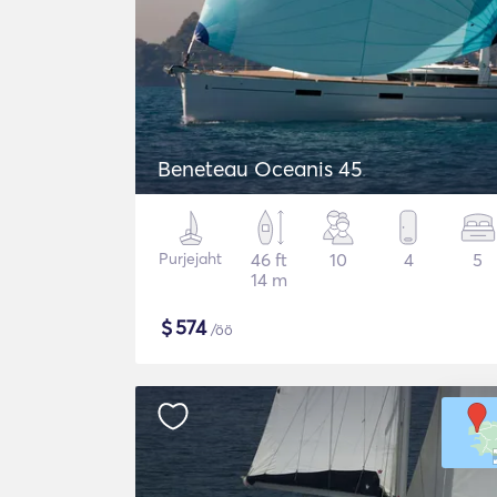
Beneteau Oceanis 45
Purjejaht
46 ft
10
4
5
14 m
$
574
/öö