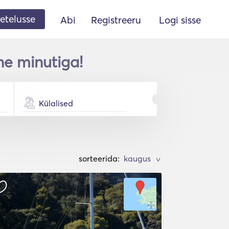
etelusse
Abi
Registreeru
Logi sisse
ne minutiga!
Külalised
sorteerida:
>