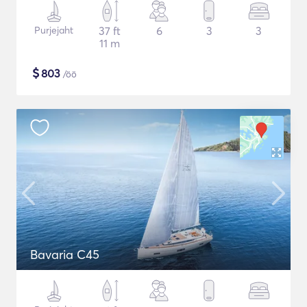
Purjejaht
37 ft
6
3
3
11 m
$
803
/öö
Bavaria C45