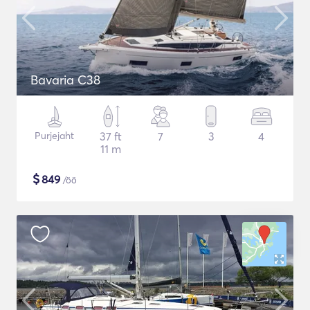
Bavaria C38
Purjejaht
37 ft
7
3
4
11 m
$
849
/öö