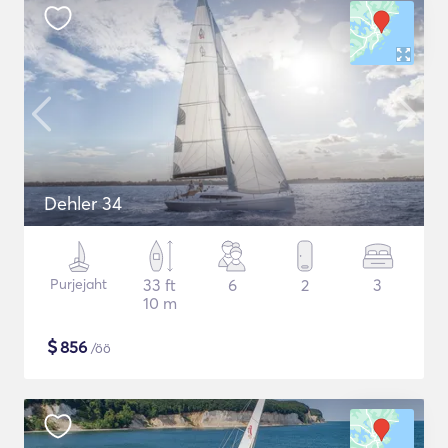
Dehler 34
Purjejaht
33 ft
6
2
3
10 m
$
856
/öö