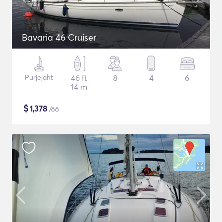
Bavaria 46 Cruiser
Purjejaht
46 ft
8
4
6
14 m
$
1,378
/öö