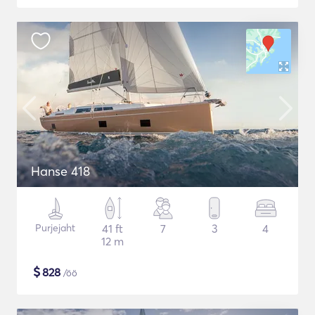
Hanse 418
Purjejaht
41 ft
7
3
4
12 m
$
828
/öö