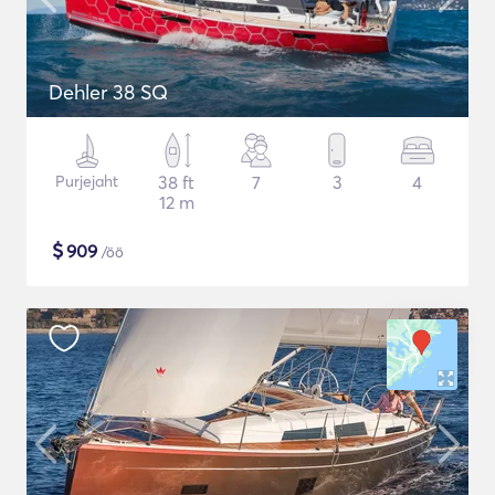
Dehler 38 SQ
Purjejaht
38 ft
7
3
4
12 m
$
909
/öö