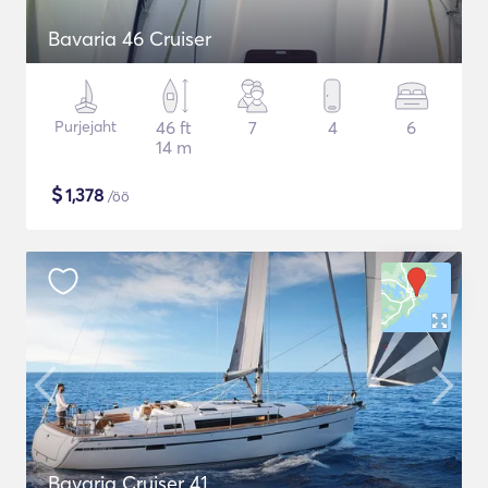
Bavaria 46 Cruiser
Purjejaht
46 ft
7
4
6
14 m
$
1,378
/öö
Bavaria Cruiser 41