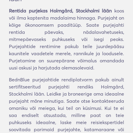
Rentida purjekas Holmgård, Stockholmi lään
koos
või ilma kaptenita madalaima hinnaga. Purjejaht on
kõige ökonoomsem paaditüüp. Saate purjejahti
rentida päevaks, nädalavahetuseks,
mitmepäevaseks puhkuseks või isegi peoks.
Purjejahtide rentimine pakub teile juurdepääsu
kaunitele vaadetele merele, rannikule ja loodusele.
Purjetamine on suurepärane võimalus omandada
uusi oskusi ja harjutada olemasolevaid.
BednBlue purjejahtide rendiplatvorm pakub ainult
sertifitseeritud purjejahti rendiks Holmgård,
Stockholmi lään. Leidke ja broneerige oma ideaalne
purjejaht mõne minutiga. Saate otse kontakteeruda
omaniku või meiega, kui teil on küsimusi. Kui te ei
saa endiselt otsustada, milline paat on teie
puhkuseks ideaalne, laske meie reisiekspertidel
soovitada parimaid purjejahte, katamaraane või