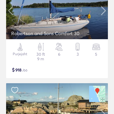
Robertson and Sons Comfort 30
Purjejaht
30 ft
6
3
5
9 m
$
918
/öö