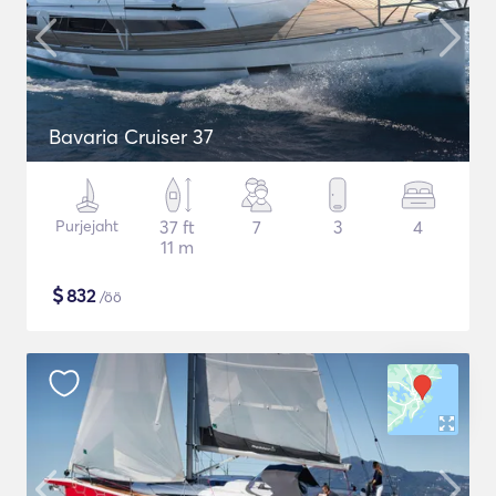
Bavaria Cruiser 37
Purjejaht
37 ft
7
3
4
11 m
$
832
/öö