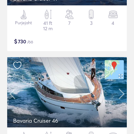
Purjejaht
41 ft
7
3
4
12 m
$
730
/öö
Bavaria Cruiser 46