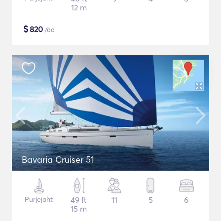
12 m
$
820
/öö
Bavaria Cruiser 51
Purjejaht
49 ft
11
5
6
15 m