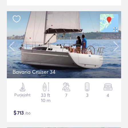
Bavaria Cruiser 34
Purjejaht
33 ft
7
3
4
10 m
$
713
/öö