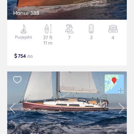
Hanse 388
Purjejaht
37 ft
7
3
4
11 m
$
754
/öö