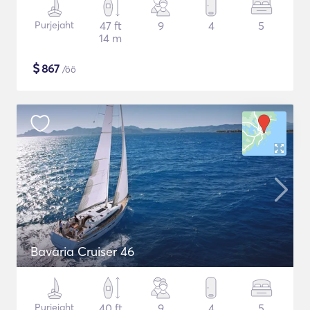
Purjejaht
47 ft
9
4
5
14 m
$
867
/öö
Bavaria Cruiser 46
Purjejaht
40 ft
9
4
5