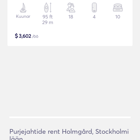
Kuunar
95 ft
18
4
10
29 m
$
3,602
/öö
Purjejahtide rent Holmgård, Stockholmi
lään