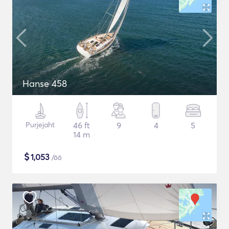
Hanse 458
Purjejaht
46 ft
9
4
5
14 m
$
1,053
/öö