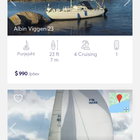
Albin Viggen 23
Purjejaht
23 ft
4 Cruising
1
7 m
$
990
/päev