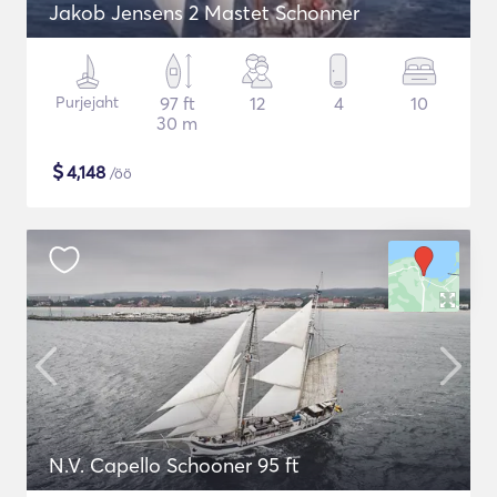
Jakob Jensens 2 Mastet Schonner
Purjejaht
97 ft
12
4
10
30 m
$
4,148
/öö
N.V. Capello Schooner 95 ft