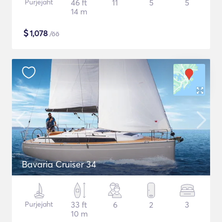
Purjejaht
46 ft
11
5
5
14 m
$
1,078
/öö
Bavaria Cruiser 34
Purjejaht
33 ft
6
2
3
10 m