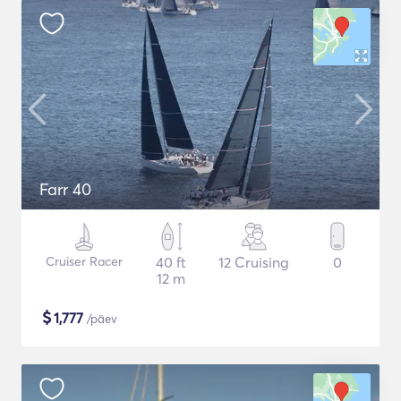
Farr 40
Cruiser Racer
40 ft
12 Cruising
0
12 m
$
1,777
/päev