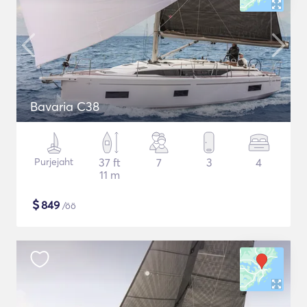
Bavaria C38
Purjejaht
37 ft
7
3
4
11 m
$
849
/öö