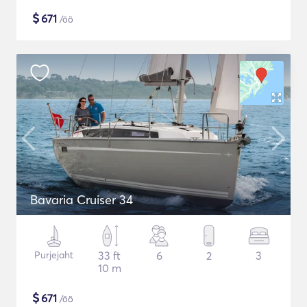
$
671
/öö
Bavaria Cruiser 34
Purjejaht
33 ft
6
2
3
10 m
$
671
/öö