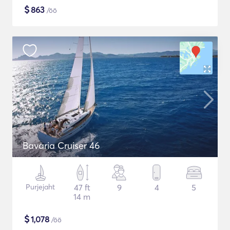
$
863
/öö
Bavaria Cruiser 46
Purjejaht
47 ft
9
4
5
14 m
$
1,078
/öö