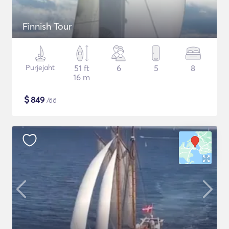
Finnish Tour
Purjejaht
51 ft
6
5
8
16 m
$
849
/öö