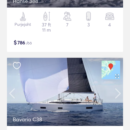
Hanse 388
Purjejaht
37 ft
7
3
4
11 m
$
786
/öö
Bavaria C38