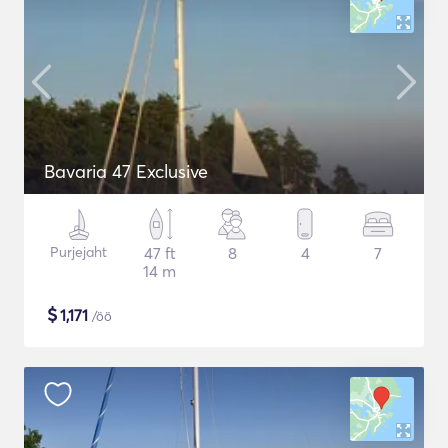
Bavaria 47 Exclusive
Purjejaht
47 ft
8
4
7
14 m
$
1,171
/öö