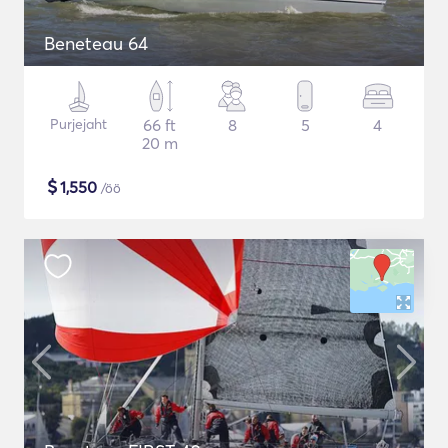
Beneteau 64
Purjejaht
66 ft
8
5
4
20 m
$
1,550
/öö