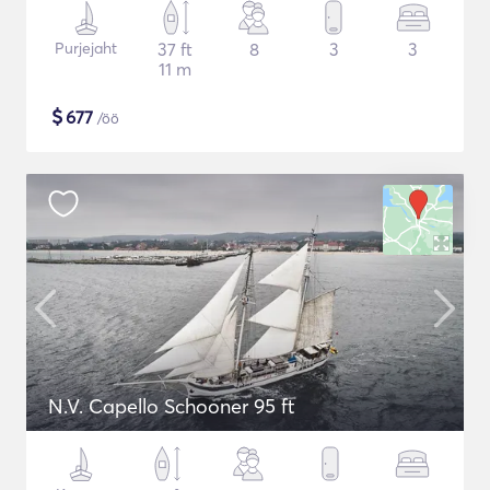
Purjejaht
37 ft
8
3
3
11 m
$
677
/öö
N.V. Capello Schooner 95 ft