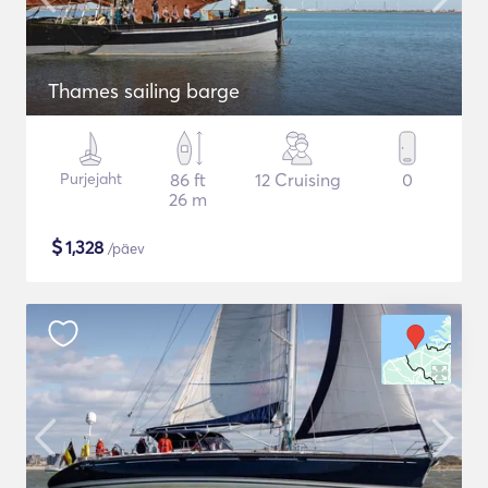
Thames sailing barge
Purjejaht
86 ft
12 Cruising
0
26 m
$
1,328
/päev