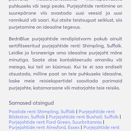
puhkuseks või isegi peoks. Purjejahtide rentimine on
suurepärane viis avastada uusi veesid ja uusi
rannikuid või saari. Kui otsite teistsugust seiklust, siis
purjetamine on ideaalne tegevus.
BednBlue purjejahtide rendiplatvorm pakub ainult
sertifitseeritud purjejahtide renti Shimpling, Suffolk.
Leidke ja broneerige oma ideaalne purjejaht mõne
minutiga. Saate otse kontakteeruda omaniku või
meiega, kui teil on küsimusi. Kui te ei saa endiselt
otsustada, milline paat on teie puhkuseks ideaalne,
laske meie reisiekspertidel soovitada parimaid
purjejahte, katamaraane või motorjahte teie reisiks.
Sarnased otsingud
Paatide rent Shimpling, Suffolk
|
Purjejahtide rent
Bildeston, Suffolk
|
Purjejahtide rent Buxhall, Suffolk
|
Purjejahtide rent Ford Green, Suurbritannia
|
Purjejahtide rent Alresford, Essex
|
Purjejahtide rent