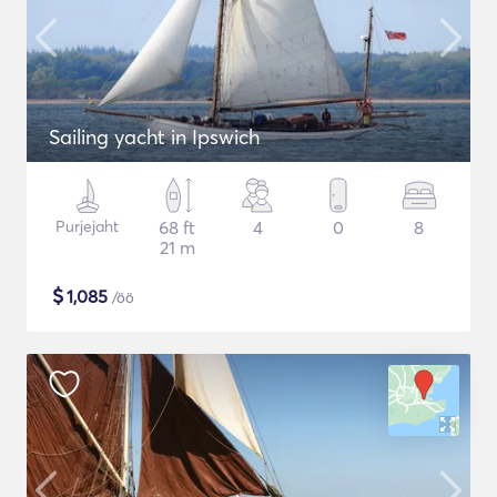
Sailing yacht in Ipswich
Purjejaht
68 ft
4
0
8
21 m
$
1,085
/öö