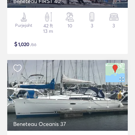
Beneteau FIRST 40
Purjejaht
42 ft
10
3
3
13 m
$
1,020
/öö
Beneteau Oceanis 37