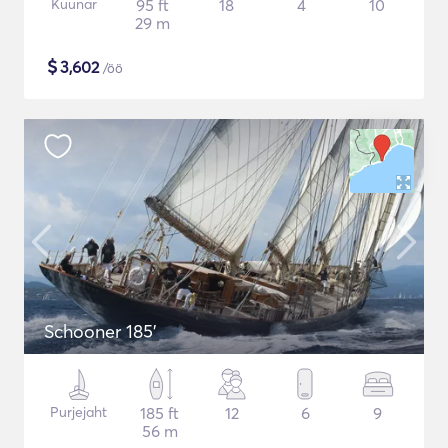
Kuunar
95 ft
18
4
10
29 m
$
3,602
/öö
Schooner 185'
Purjejaht
185 ft
12
6
9
56 m