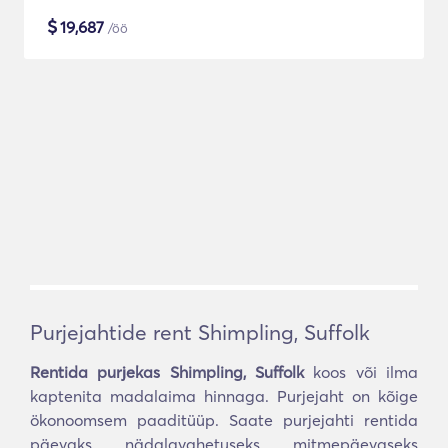
$
19,687
/öö
Purjejahtide rent Shimpling, Suffolk
Rentida purjekas Shimpling, Suffolk
koos või ilma
kaptenita madalaima hinnaga. Purjejaht on kõige
ökonoomsem paaditüüp. Saate purjejahti rentida
päevaks, nädalavahetuseks, mitmepäevaseks