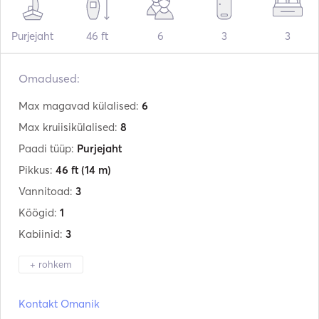
Purjejaht
46 ft
6
3
3
Omadused:
Max magavad külalised:
6
Max kruiisikülalised:
8
Paadi tüüp:
Purjejaht
Pikkus:
46 ft
(14 m)
Vannitoad:
3
Köögid:
1
Kabiinid:
3
+ rohkem
Tootja:
Beneteau
Kontakt Omanik
Mudel:
Oceanis 46.1