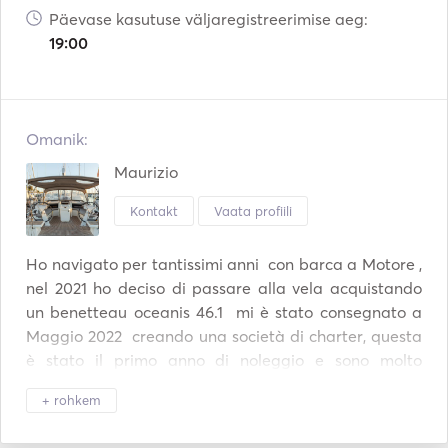
Päevase kasutuse väljaregistreerimise aeg:
19:00
Omanik:
Maurizio
Kontakt
Vaata profiili
Ho navigato per tantissimi anni  con barca a Motore , 
nel 2021 ho deciso di passare alla vela acquistando 
un benetteau oceanis 46.1  mi è stato consegnato a 
Maggio 2022  creando una società di charter, questa 
è stato il primo anno di noleggio e sono molto 
soddisfatto. per il 2024 sto preparando la barca con 
+ rohkem
moltissime offerte per navigare sulle nostre coste e le  
isole fra le più belle al mondo. 