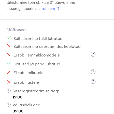
tühistamine toimub kuni 31 päeva enne
sisseregistreerimist.
rohkem
Määrused:
Suitsetamine tekil lubatud
Suitsetamine siseruumides keelatud
?
Ei sobi lemmikloomadele
Üritused ja peod lubatud
?
Ei sobi imikutele
?
Ei sobi lastele
Sisseregistreerimise aeg:
19:00
Väljasõidu aeg:
09:00