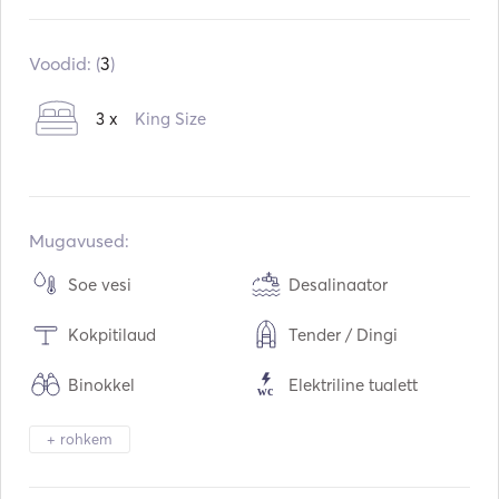
Sisseehitatud:
04 / 2022
Mootorid:
1 x 80hp
Voodid: (
3
)
Kütuse tüüp:
Diisel
3 x
King Size
Tarbimine:
15
L /tund
Vee mahutavus:
650
L
Kütuse mahutavus:
250
L
Max. reisikiirus:
9
sõlmed
Mugavused:
Soe vesi
Desalinaator
Kokpitilaud
Tender / Dingi
Binokkel
Elektriline tualett
Turvasüsteem
Dušš tekil
+ rohkem
Päikesetelk
Taskulambi valgus