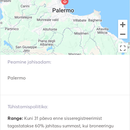
Surfboard
Padel Board
Täispuhutavad torud /
Kalapüügipulk
Donuts
Bow Thruster
Elektriline ankur
Flare püstol
Juhendid ja kaardid
Peamine jahisadam:
Käsi tulekustutid
Päästevestid
Palermo
Navigatsioonisüsteem
Ilmajaam
Päramootor
VHF
Autopiloot
Fenders
Tühistamispoliitika:
Automaatne tulekustutu
Range:
Kuni 31 päeva enne sisseregistreerimist
Kalaotsija / Sonar
ssüsteem
tagastatakse 60% jahitasu summast, kui broneeringu