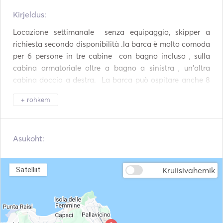
Kirjeldus:   
Kõlarid tekil
Külmik
Locazione settimanale  senza equipaggio, skipper a 
Külmik
Mikrolaineahi
richiesta secondo disponibilità .la barca è molto comoda 
per 6 persone in tre cabine  con bagno incluso , sulla 
Söögiriistad / klaasid /
Ahju
nõud
cabina armatoriale oltre a bagno a sinistra , un'altra 
cabina doccia a destra.  La barca può ospitare anche 8 
Kokteilibaar
Kuumad plaadid
persone con letto in dinette. 
+ rohkem
Kohvimasin
TV
WiFi
Aux ühendus
Asukoht:
Mp3-mängija / raadio /
USB-ühendus
CD
Kruiisivahemik
Satelliit
Kaabel-TV
Võimsusinverter
Wakeboard
Snorkeldamisvarustus
Kajak
Sukeldumisvarustus