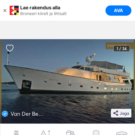
Lae rakendus alla
×
AVA
Broneeri kiirelt ja lihtsalt
1 / 34
Van Der Beldt 89
Jaga