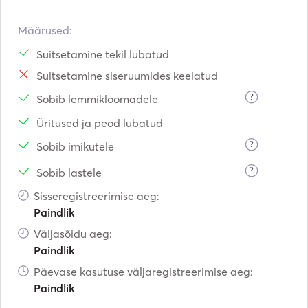
Määrused:
Suitsetamine tekil lubatud
Suitsetamine siseruumides keelatud
?
Sobib lemmikloomadele
Üritused ja peod lubatud
?
Sobib imikutele
?
Sobib lastele
Sisseregistreerimise aeg:
Paindlik
Väljasõidu aeg:
Paindlik
Päevase kasutuse väljaregistreerimise aeg:
Paindlik