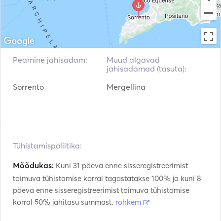
Scuba Craft
Kino
AIS / NAVTEX
Bow Thruster
Elektriline ankur
Flare püstol
Peamine jahisadam:
Muud algavad
jahisadamad (tasuta):
Juhendid ja kaardid
Käsi tulekustutid
Sorrento
Mergellina
Päästevestid
Navigatsioonisüsteem
Radar
Satelliittelefon
Ilmajaam
Elektrilised vintsid
Tühistamispoliitika:
Päramootor
VHF
Mõõdukas:
Kuni 31 päeva enne sisseregistreerimist
toimuva tühistamise korral tagastatakse 100% ja kuni 8
Autopiloot
Fenders
päeva enne sisseregistreerimist toimuva tühistamise
Automaatne tulekustutu
korral 50% jahitasu summast.
rohkem
Kalaotsija / Sonar
ssüsteem