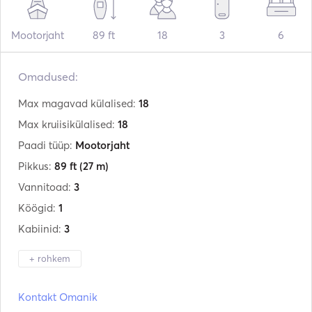
Mootorjaht
89 ft
18
3
6
Omadused:
Max magavad külalised:
18
Max kruiisikülalised:
18
Paadi tüüp:
Mootorjaht
Pikkus:
89 ft
(27 m)
Vannitoad:
3
Köögid:
1
Kabiinid:
3
+ rohkem
Tootja:
Van Der Beldt
Kontakt Omanik
Mudel:
Navetta 27 Round Stern