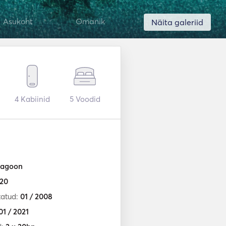
Asukoht
Omanik
Näita galeriid
4
Kabiinid
5
Voodid
agoon
20
tatud:
01 / 2008
01 / 2021