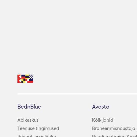
BednBlue
Avasta
Abikeskus
Kõik jahid
Teenuse tingimused
Broneerimisnõustaja
Privaatsuspoliitika
Paadi rentimine Kree