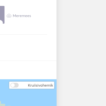
___________________

Meremees
ykonos. 

Kruiisivahemik