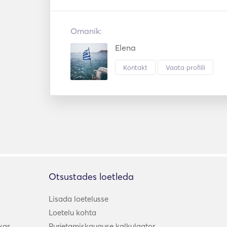
Omanik:
Lets plan together your unforgettable experie
Elena
We will be happy to receive your messag
Kontakt
Vaata profiili
interested! 
Otsustades loetleda
Lisada loetelusse
Loetelu kohta
kas
Purjetamiskauguse kalkulaator