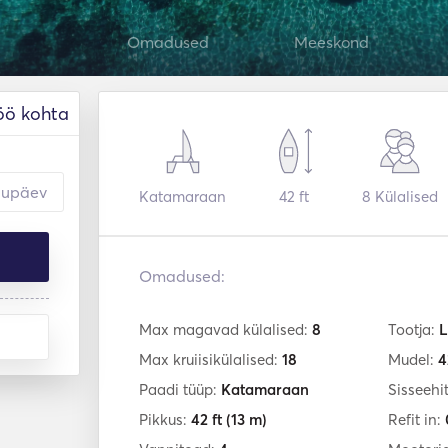
Omadused
Meeskond
öö kohta
Katamaraan
42 ft
8
Külalised
Omadused:
Max magavad külalised:
8
Tootja:
L
Max kruiisikülalised:
18
Mudel:
4
Paadi tüüp:
Katamaraan
Sisseehi
Pikkus:
42 ft
(13 m)
Refit in: