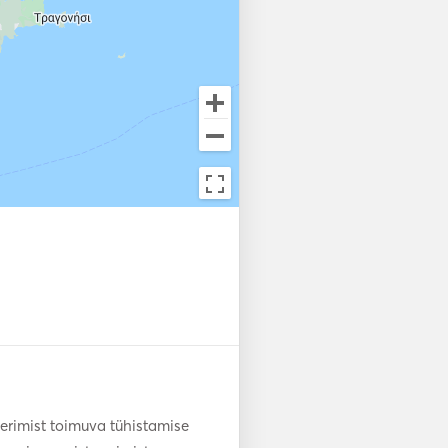
ackets

: 

erimist toimuva tühistamise