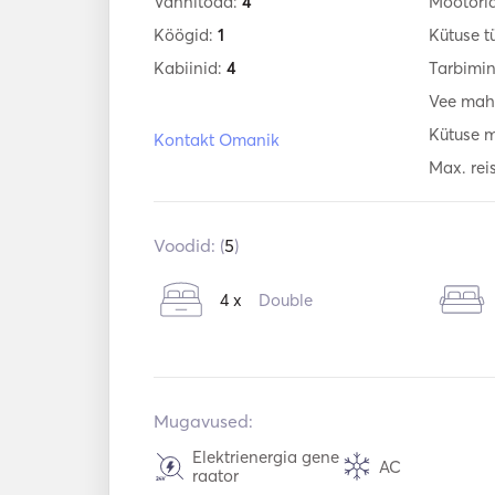
Vannitoad:
4
Mootori
Köögid:
1
Kütuse t
Kabiinid:
4
Tarbimi
Vee mah
Kütuse 
Kontakt Omanik
Max. reis
Voodid: (
5
)
4 x
Double
Mugavused:
Elektrienergia gene
AC
raator