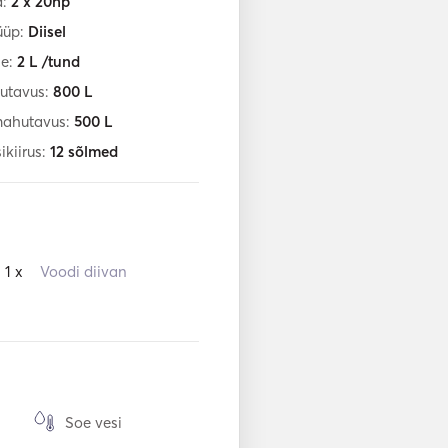
d:
2 x 20hp
üüp:
Diisel
ne:
2
L /tund
utavus:
800
L
mahutavus:
500
L
ikiirus:
12
sõlmed
1 x
Voodi diivan
Soe vesi