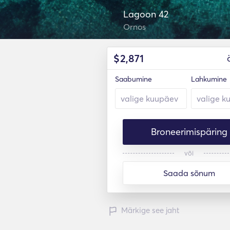
Lagoon 42
Ornos
$
2,871
Saabumine
Lahkumine
Broneerimispäring
või
Saada sõnum
Märkige see jaht