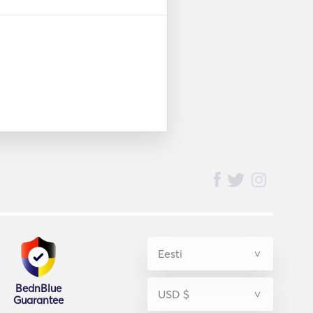
nce aboard!! 

es on BednBlue if you are 
BednBlue
Guarantee