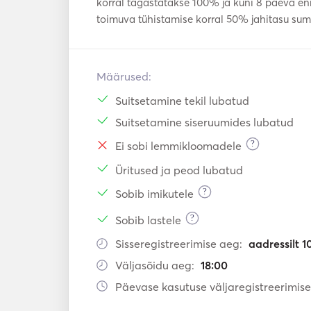
korral tagastatakse 100% ja kuni 8 päeva enn
- Sea bob

toimuva tühistamise korral 50% jahitasu su
- Guide for for Delos

- Yoga Instructor Aboard 

- Massage Aboard 

- Transportation

Määrused:
Suitsetamine tekil lubatud
Suitsetamine siseruumides lubatud
*Prices displayed are for up to 18 guests for 
a request, in order to send you a personalized 
?
Ei sobi lemmikloomadele
Üritused ja peod lubatud
**Only at full day cruises (8hours) we do comb
?
Sobib imikutele
***Destination is always depending on the w
?
Sobib lastele
can be arranged aboard with the captain. 

Sisseregistreerimise aeg:
aadressilt 1
**** All extras are to be settled in cash befor
Väljasõidu aeg:
18:00
Päevase kasutuse väljaregistreerimise
_______________________________________