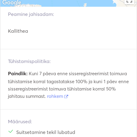
Peamine jahisadam:
Kallithea
Tühistamispoliitika:
Paindlik:
Kuni 7 päeva enne sisseregistreerimist toimuva
tühistamise korral tagastatakse 100% ja kuni 1 päev enne
sisseregistreerimist toimuva tühistamise korral 50%
jahitasu summast.
rohkem
Määrused:
Suitsetamine tekil lubatud