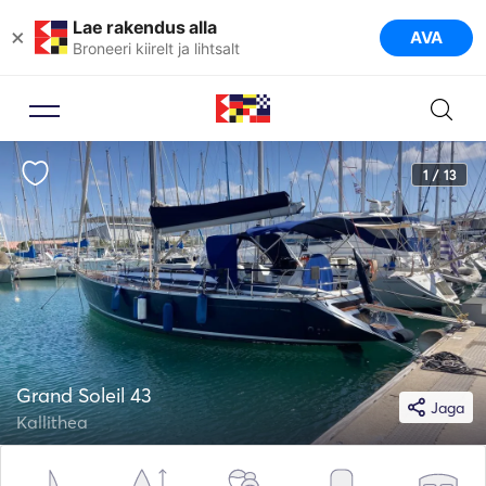
Lae rakendus alla
×
AVA
Broneeri kiirelt ja lihtsalt
1 / 13
Grand Soleil 43
Jaga
Kallithea