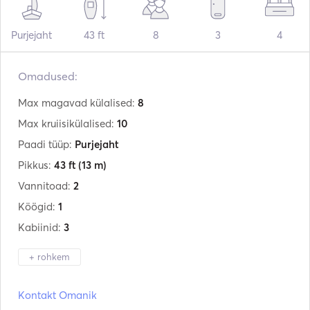
Purjejaht
43 ft
8
3
4
Omadused:
Max magavad külalised:
8
Max kruiisikülalised:
10
Paadi tüüp:
Purjejaht
Pikkus:
43 ft
(13 m)
Vannitoad:
2
Köögid:
1
Kabiinid:
3
+ rohkem
Tootja:
Grand Soleil
Kontakt Omanik
Mudel:
43