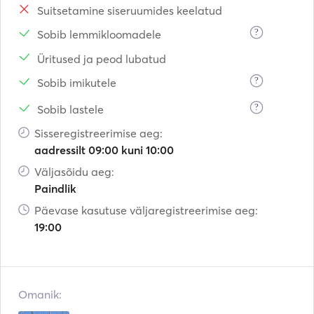
Suitsetamine siseruumides keelatud
?
Sobib lemmikloomadele
Üritused ja peod lubatud
?
Sobib imikutele
?
Sobib lastele
Sisseregistreerimise aeg:
aadressilt 09:00 kuni 10:00
Väljasõidu aeg:
Paindlik
Päevase kasutuse väljaregistreerimise aeg:
19:00
Omanik: