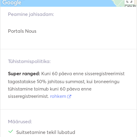
Fuel: Diesel. 

Max. Guests: 10 persons daycharter / 8 pax overnight. 
Peamine jahisadam:
Portals Nous
Tühistamispoliitika:
Super ranged:
Kuni 60 päeva enne sisseregistreerimist
tagastatakse 50% jahitasu summast, kui broneeringu
tühistamine toimub kuni 60 päeva enne
sisseregistreerimist.
rohkem
Määrused:
Suitsetamine tekil lubatud