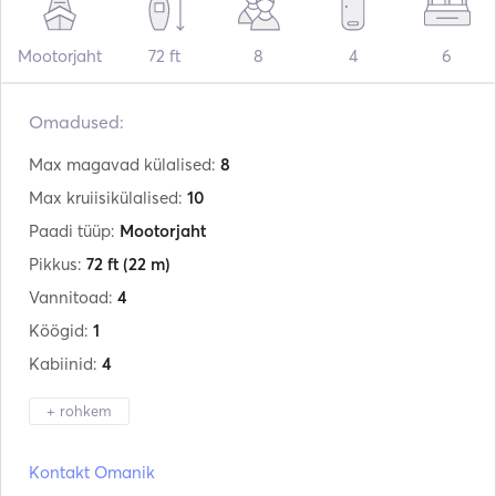
Mootorjaht
72 ft
8
4
6
Omadused:
Max magavad külalised:
8
Max kruiisikülalised:
10
Paadi tüüp:
Mootorjaht
Pikkus:
72 ft
(22 m)
Vannitoad:
4
Köögid:
1
Kabiinid:
4
+ rohkem
Tootja:
Abacus Marine
Kontakt Omanik
Mudel:
70