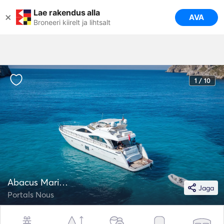
Lae rakendus alla
×
AVA
Broneeri kiirelt ja lihtsalt
1 / 10
Abacus Marine 72
Jaga
Portals Nous