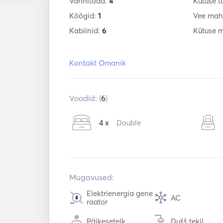
Vannitoad:
4
Kütuse t
Köögid:
1
Vee mah
Kabiinid:
6
Kütuse 
Kontakt Omanik
Voodid: (
6
)
4 x
Double
Mugavused:
Elektrienergia gene
AC
raator
Päikesetelk
Dušš tekil