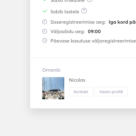
Sobib imikutele
?
Sobib lastele
Sisseregistreerimise aeg:
Iga kord pä
Väljasõidu aeg:
09:00
Päevase kasutuse väljaregistreerimise
Omanik:
Nicolas
Kontakt
Vaata profiili