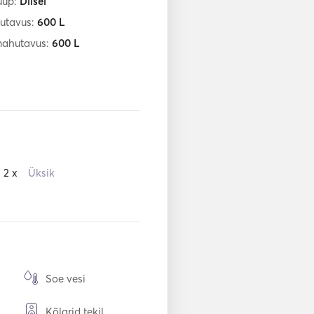
üüp:
Diisel
utavus:
600
L
mahutavus:
600
L
2 x
Üksik
Soe vesi
Kõlarid tekil