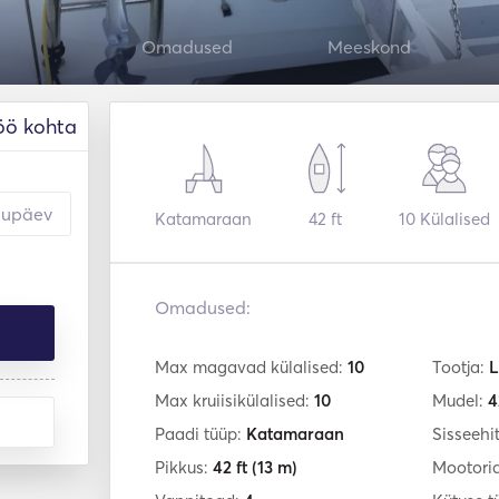
Omadused
Meeskond
öö kohta
Katamaraan
42 ft
10
Külalised
Omadused:
Max magavad külalised:
10
Tootja:
L
Max kruiisikülalised:
10
Mudel:
4
Paadi tüüp:
Katamaraan
Sisseehi
Pikkus:
42 ft
(13 m)
Mootori