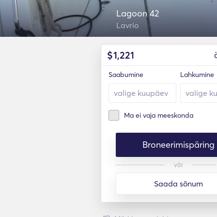
Lagoon 42
Lavrio
$
1,221
Saabumine
Lahkumine
Ma ei vaja meeskonda
Broneerimispäring
või
Saada sõnum