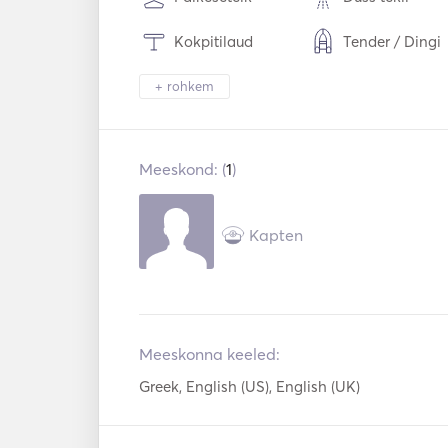
Kokpitilaud
Tender / Dingi
Taskulambi valgus
Elektriline tuale
+ rohkem
Külmik
Ahju
Meeskond: (
1
)
Kohvimasin
WiFi
Mp3-mängija /
USB-ühendus
Kapten
dio / CD
Padel Board
Meeskonna keeled:
Greek, English (US), English (UK)