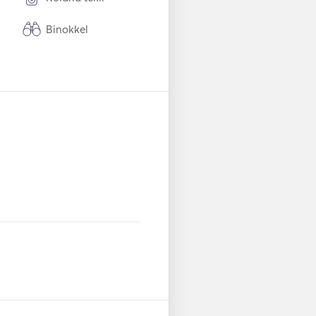
Binokkel
tt
Külmik
Söögiriistad / klaas
id / nõud
Aux ühendus
 raa
Päikesepaneelid