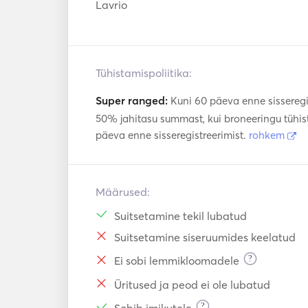
Lavrio
Tühistamispoliitika:
Super ranged:
Kuni 60 päeva enne sisseregi
50% jahitasu summast, kui broneeringu tühi
päeva enne sisseregistreerimist.
rohkem
Määrused:
Suitsetamine tekil lubatud
Suitsetamine siseruumides keelatud
?
Ei sobi lemmikloomadele
Üritused ja peod ei ole lubatud
?