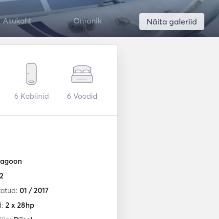
Asukoht
Omanik
Näita galeriid
6
Kabiinid
6
Voodid
agoon
2
tatud:
01 / 2017
d:
2 x 28hp