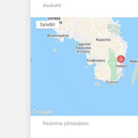
Asukoht:
Satelliit
Peamine jahisadam: