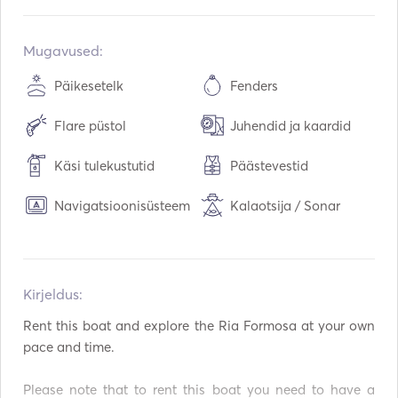
Sisseehitatud:
01 / 2022
Mootorid:
1 x 115hp
Mugavused:
Kütuse tüüp:
Bensiin
Päikesetelk
Fenders
Kütuse mahutavus:
120
L
Flare püstol
Juhendid ja kaardid
Käsi tulekustutid
Päästevestid
Navigatsioonisüsteem
Kalaotsija / Sonar
Kirjeldus:   
Rent this boat and explore the Ria Formosa at your own 
pace and time. 

Please note that to rent this boat you need to have a 