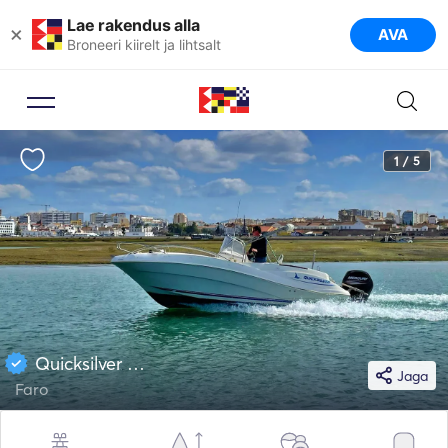
Lae rakendus alla
×
AVA
Broneeri kiirelt ja lihtsalt
1 / 5
Quicksilver 20
Jaga
Faro