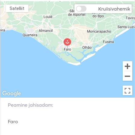
Kruiisivahemik
Satelliit
Peamine jahisadam:
Faro