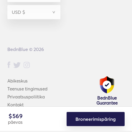
BednBlue © 2026
Abikeskus
Teenuse tingimused
Privaatsuspoliitika
BednBlue
Guarantee
Kontakt
$
569
Broneerimispäring
päevas