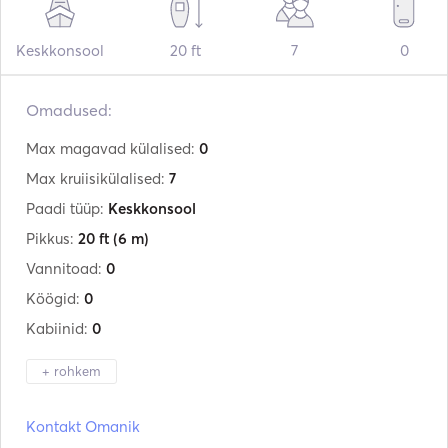
Keskkonsool
20 ft
7
0
Omadused:
Max magavad külalised:
0
Max kruiisikülalised:
7
Paadi tüüp:
Keskkonsool
Pikkus:
20 ft
(6 m)
Vannitoad:
0
Köögid:
0
Kabiinid:
0
+ rohkem
Tootja:
Quicksilver
Kontakt Omanik
Mudel:
635