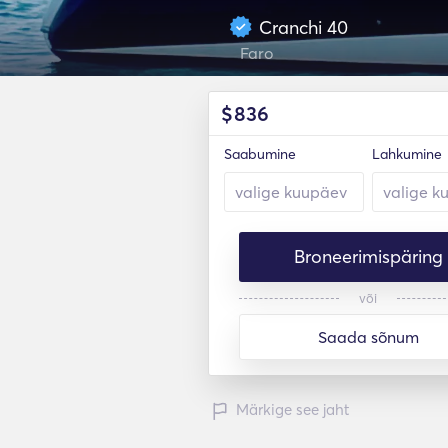
Cranchi 40
Faro
$
836
Saabumine
Lahkumine
Broneerimispäring
või
Saada sõnum
Märkige see jaht