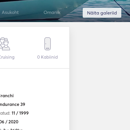
Asukoht
Omanik
Näita galeriid
ruising
0
Kabiinid
ranchi
ndurance 39
tatud:
11 / 1999
06 / 2020