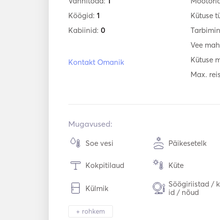
Vannitoad:
1
Mootori
Köögid:
1
Kütuse t
Kabiinid:
0
Tarbimi
Vee mah
Kütuse 
Kontakt Omanik
Max. reis
Mugavused:
Soe vesi
Päikesetelk
Kokpitilaud
Küte
Söögiriistad / 
Külmik
id / nõud
Aux ühendus
USB-ühendus
+ rohkem