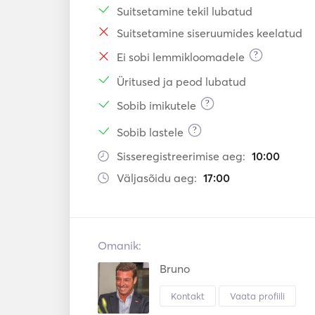
Suitsetamine tekil lubatud
Suitsetamine siseruumides keelatud
?
Ei sobi lemmikloomadele
Üritused ja peod lubatud
?
Sobib imikutele
?
Sobib lastele
Sisseregistreerimise aeg:
10:00
Väljasõidu aeg:
17:00
Omanik:
Bruno
Kontakt
Vaata profiili