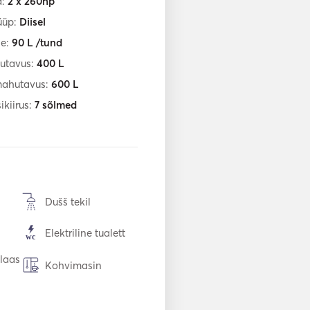
d:
2 x 260hp
üüp:
Diisel
ne:
90
L /tund
utavus:
400
L
mahutavus:
600
L
ikiirus:
7
sõlmed
Dušš tekil
Elektriline tualett
klaas
Kohvimasin
Päikesepaneelid