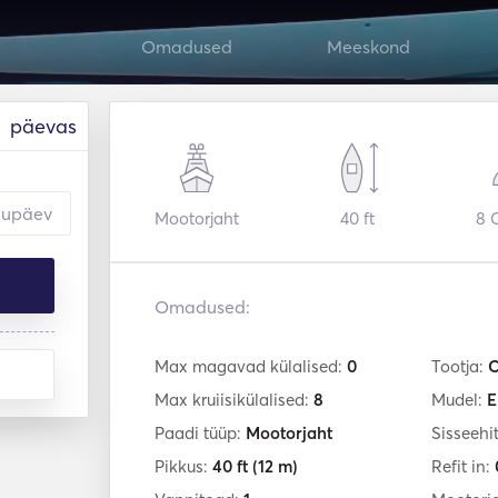
Omadused
Meeskond
päevas
Mootorjaht
40 ft
8
C
Omadused:
Max magavad külalised:
0
Tootja:
C
Max kruiisikülalised:
8
Mudel:
E
Paadi tüüp:
Mootorjaht
Sisseehi
Pikkus:
40 ft
(12 m)
Refit in: